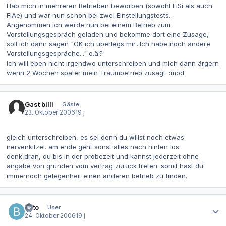
Hab mich in mehreren Betrieben beworben (sowohl FiSi als auch
FiAe) und war nun schon bei zwei Einstellungstests.
Angenommen ich werde nun bei einem Betrieb zum
Vorstellungsgespräch geladen und bekomme dort eine Zusage,
soll ich dann sagen "OK ich überlegs mir...Ich habe noch andere
Vorstellungsgespräche..." o.ä.?
Ich will eben nicht irgendwo unterschreiben und mich dann ärgern
wenn 2 Wochen später mein Traumbetrieb zusagt. :mod:
Gast billi
Gäste
23. Oktober 2006
19 j
gleich unterschreiben, es sei denn du willst noch etwas
nervenkitzel. am ende geht sonst alles nach hinten los.
denk dran, du bis in der probezeit und kannst jederzeit ohne
angabe von gründen vom vertrag zurück treten. somit hast du
immernoch gelegenheit einen anderen betrieb zu finden.
Autor-Statistiken
byto
User
24. Oktober 2006
19 j