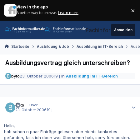
Zum Inhalt springen
View in the app
×
A better way to browse.
Learn more
.
Di
Fachinformatiker.de
Anmelden
Startseite
Ausbildung & Job
Ausbildung im IT-Bereich
Ausb
Ausbildungsvertrag gleich unterschreiben?
byto
23. Oktober 2006
19 j
in
Ausbildung im IT-Bereich
Autor-Statistiken
byto
User
23. Oktober 2006
19 j
Hallo,
hab schon n paar Einträge gelesen aber nichts konkretes
gefunden, falls ich doch was übersehen hab, sorry fürs posten.