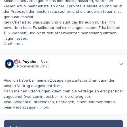
Sollte mir als Arbeitgeber das mehrmals passieren, würde ich
keinen Azubi mehr einstellen oder 3 pro Stelle einstellen und mir in
der Probezeit den besten raussuchen und die anderen feuern. Ist
genauso asozial.
Kein Chef ist so blauäugig und glaubt das Ihr euch nur bei Ihm
beworben habt. Es sollte nur bei einer angemessene Frist bleiben
(1-2 Wochen) und nicht den Arbeitsvertrag monatelang einfach
liegen lassen.
Gruß Jaraz
Autor-Statistiken
SoL_Psycho
User
1. November 2006
19 j
Also ich habe bei meinen Zusagen gewartet und mir dann den
besten Vertrag ausgesucht :bimei
Nach meinen Erfahrungen kriegt man die Verträge eh erst per Post
zugesandt (war zumindest bei mir durchweg so)...
Also: Anschaun, durchlesen, überlegen, einen unterschreiben,
beim Rest absagen. :mod: