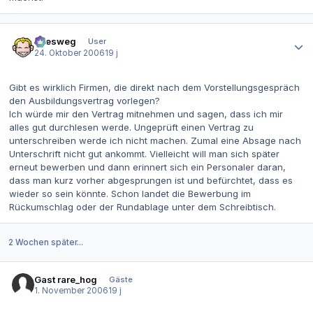
Autor-Statistiken
allesweg
User
24. Oktober 2006
19 j
Gibt es wirklich Firmen, die direkt nach dem Vorstellungsgespräch
den Ausbildungsvertrag vorlegen?
Ich würde mir den Vertrag mitnehmen und sagen, dass ich mir
alles gut durchlesen werde. Ungeprüft einen Vertrag zu
unterschreiben werde ich nicht machen. Zumal eine Absage nach
Unterschrift nicht gut ankommt. Vielleicht will man sich später
erneut bewerben und dann erinnert sich ein Personaler daran,
dass man kurz vorher abgesprungen ist und befürchtet, dass es
wieder so sein könnte. Schon landet die Bewerbung im
Rückumschlag oder der Rundablage unter dem Schreibtisch.
2 Wochen später...
Gast rare_hog
Gäste
1. November 2006
19 j