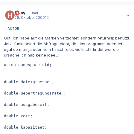
Autor-Statistiken
helby
User
26. Oktober 2006
19 j
AUTOR
Gut, ich habe auf die Marken verzichtet. sondern return(1); benutzt.
Jetzt funktioniert die Abfrage nicht, dh. das programm beendet
egal ob man ja oder nein hinschreibt. vielleicht findet wer die
ursache ich hab keine idee...
using namespace std;

double dateigroesse ;

double uebertragungsrate ;

double ausgabezeit;

double zeit;

double kapazitaet;
