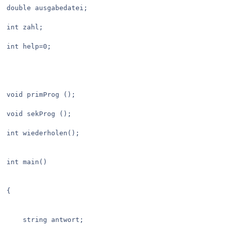
double ausgabedatei;

int zahl;

int help=0;

void primProg ();

void sekProg ();

int wiederholen();

int main()

{ 

	string antwort;
