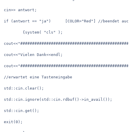
cin>> antwort;

if (antwort == "ja")      [COLOR="Red"] //beendet auch 
		{system( "cls" ); 

cout<<"###############################################
cout<<"Vielen Dank<<endl;

cout<<"###############################################
//erwartet eine Tasteneingabe			

std::cin.clear();

std::cin.ignore(std::cin.rdbuf()->in_avail());

std::cin.get();

exit(0);
