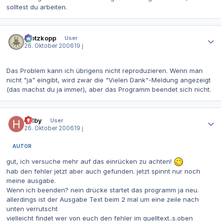
solltest du arbeiten.
Autor-Statistiken
Klotzkopp
User
26. Oktober 2006
19 j
Das Problem kann ich übrigens nicht reproduzieren. Wenn man
nicht "ja" eingibt, wird zwar die "Vielen Dank"-Meldung angezeigt
(das machst du ja immer), aber das Programm beendet sich nicht.
Autor-Statistiken
helby
User
26. Oktober 2006
19 j
AUTOR
gut, ich versuche mehr auf das einrücken zu achten!
hab den fehler jetzt aber auch gefunden. jetzt spinnt nur noch
meine ausgabe.
Wenn ich beenden? nein drücke startet das programm ja neu.
allerdings ist der Ausgabe Text beim 2 mal um eine zeile nach
unten verrutscht
vielleicht findet wer von euch den fehler im quelltext..s.oben