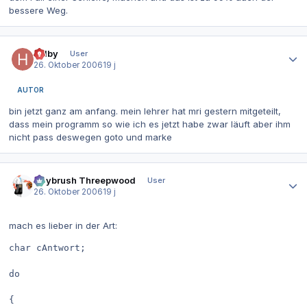
bessere Weg.
Autor-Statistiken
helby
User
26. Oktober 2006
19 j
AUTOR
bin jetzt ganz am anfang. mein lehrer hat mri gestern mitgeteilt,
dass mein programm so wie ich es jetzt habe zwar läuft aber ihm
nicht pass deswegen goto und marke
Autor-Statistiken
Guybrush Threepwood
User
26. Oktober 2006
19 j
mach es lieber in der Art:
char cAntwort;
do
{