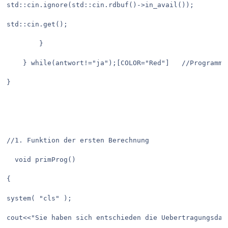
std::cin.ignore(std::cin.rdbuf()->in_avail());

std::cin.get();

		}

	} while(antwort!="ja");[COLOR="Red"]   //Programm reagiert alsob ja eingetippt wurde[/COLOR]

}

//1. Funktion der ersten Berechnung

  void primProg()

{	

system( "cls" );

cout<<"Sie haben sich entschieden die Uebertragungsdaue