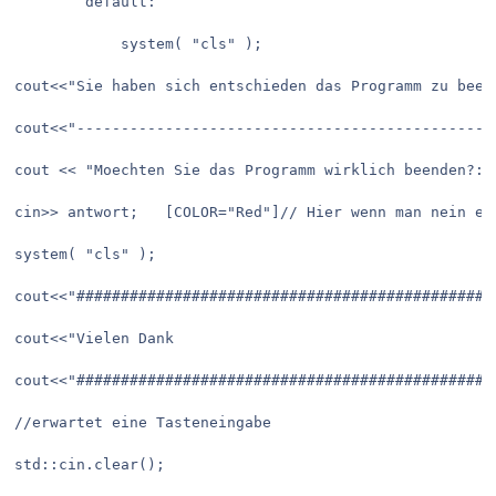
		default:

			system( "cls" );

cout<<"Sie haben sich entschieden das Programm zu beend
cout<<"------------------------------------------------
cout << "Moechten Sie das Programm wirklich beenden?:\t
cin>> antwort;   [COLOR="Red"]// Hier wenn man nein ei
system( "cls" ); 

cout<<"###############################################
cout<<"Vielen Dank

cout<<"###############################################
//erwartet eine Tasteneingabe

std::cin.clear();
