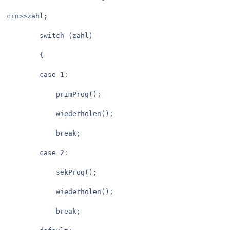
cin>>zahl;

		switch (zahl)

		{

		case 1:

			primProg();

			wiederholen();

			break;

		case 2:

			sekProg();

			wiederholen();

			break;
