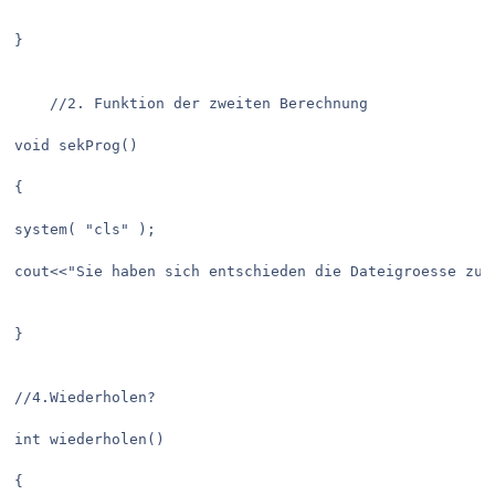
}

	//2. Funktion der zweiten Berechnung

void sekProg()

{	

system( "cls" );

cout<<"Sie haben sich entschieden die Dateigroesse zu b
}

//4.Wiederholen?

int wiederholen()

{	
