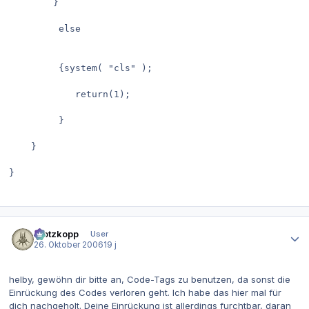
		}

		 else 

		 {system( "cls" ); 

			return(1);

		 }

	}

}
Autor-Statistiken
Klotzkopp
User
26. Oktober 2006
19 j
helby, gewöhn dir bitte an, Code-Tags zu benutzen, da sonst die
Einrückung des Codes verloren geht. Ich habe das hier mal für
dich nachgeholt. Deine Einrückung ist allerdings furchtbar, daran