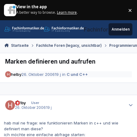
Zum Inhalt springen
View in the app
×
A better way to browse.
Learn more
.
Di
Fachinformatiker.de
Anmelden
Startseite
Fachliche Foren (legacy, unsichtbar)
Programmieru
Marken definieren und aufrufen
helby
26. Oktober 2006
19 j
in
C und C++
Autor-Statistiken
helby
User
26. Oktober 2006
19 j
hab mal ne frage: wie funktionieren Marken in c++ und wie
definiert man diese?
ich möchte eine einfache abfrage starten: