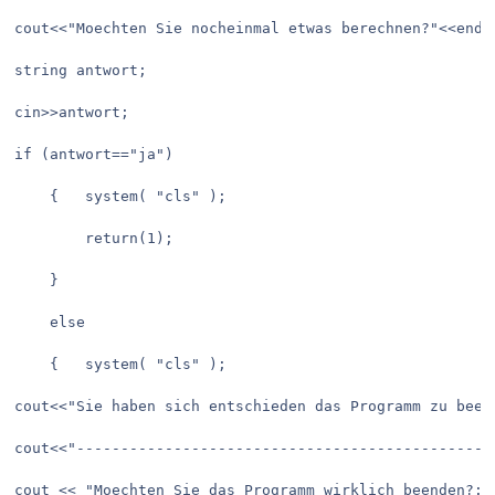
cout<<"Moechten Sie nocheinmal etwas berechnen?"<<endl;
string antwort;

cin>>antwort;

if (antwort=="ja")

	{	system( "cls" );

		return(1);

	}

	else 

	{	system( "cls" );

cout<<"Sie haben sich entschieden das Programm zu beend
cout<<"------------------------------------------------
cout << "Moechten Sie das Programm wirklich beenden?:\t