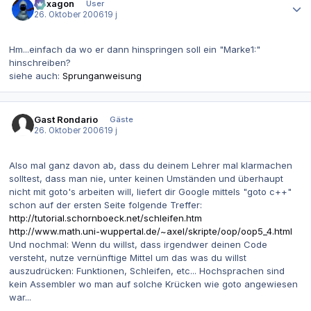
Hexagon
User
26. Oktober 2006
19 j
Hm...einfach da wo er dann hinspringen soll ein "Marke1:"
hinschreiben?
siehe auch:
Sprunganweisung
Gast Rondario
Gäste
26. Oktober 2006
19 j
Also mal ganz davon ab, dass du deinem Lehrer mal klarmachen
solltest, dass man nie, unter keinen Umständen und überhaupt
nicht mit goto's arbeiten will, liefert dir Google mittels "goto c++"
schon auf der ersten Seite folgende Treffer:
http://tutorial.schornboeck.net/schleifen.htm
http://www.math.uni-wuppertal.de/~axel/skripte/oop/oop5_4.html
Und nochmal: Wenn du willst, dass irgendwer deinen Code
versteht, nutze vernünftige Mittel um das was du willst
auszudrücken: Funktionen, Schleifen, etc... Hochsprachen sind
kein Assembler wo man auf solche Krücken wie goto angewiesen
war...