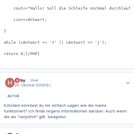
	cout<<"Hallo! Soll die Schleife nochmal durchlaufe
	cin>>cAntwort;
}
while (cAntwort == 'J' || cAntwort == 'j');
return 0;[/PHP]
Autor-Statistiken
helby
User
26. Oktober 2006
19 j
AUTOR
trotzdem könntest du mir einfach sagen wie die marke
funktioniert? ich finde nirgens informationen darüber. Auch wenn
die als "verpöhnt" gillt. :beagolisc
Autor-Statistiken