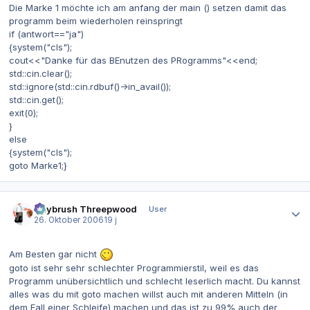
Die Marke 1 möchte ich am anfang der main () setzen damit das
programm beim wiederholen reinspringt
if (antwort=="ja")
{system("cls");
cout<<"Danke für das BEnutzen des PRogramms"<<end;
std::cin.clear();
std::ignore(std::cin.rdbuf()->in_avail());
std::cin.get();
exit(0);
}
else
{system("cls");
goto Marke1;}
Autor-Statistiken
Guybrush Threepwood
User
26. Oktober 2006
19 j
Am Besten gar nicht
goto ist sehr sehr schlechter Programmierstil, weil es das
Programm unübersichtlich und schlecht leserlich macht. Du kannst
alles was du mit goto machen willst auch mit anderen Mitteln (in
dem Fall einer Schleife) machen und das ist zu 99% auch der