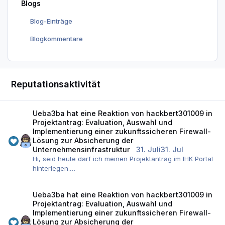
Blogs
Blog-Einträge
Blogkommentare
Reputationsaktivität
Ueba3ba
hat eine Reaktion von
hackbert301009
in
Projektantrag: Evaluation, Auswahl und
Implementierung einer zukunftssicheren Firewall-
Lösung zur Absicherung der
Unternehmensinfrastruktur
31. Juli
31. Jul
Hi, seid heute darf ich meinen Projektantrag im IHK Portal
hinterlegen.
Das habe ich gemacht.
Ueba3ba
hat eine Reaktion von
hackbert301009
in
So schaut er aus:
Projektantrag: Evaluation, Auswahl und
Implementierung einer zukunftssicheren Firewall-
Lösung zur Absicherung der