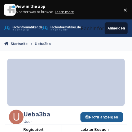
Zum Inhalt springen
View in the app
×
A better way to browse.
Learn more
.
Di
Fachinformatiker.de
Anmelden
Startseite
Ueba3ba
Ueba3ba
Profil anzeigen
User
Registriert
Letzter Besuch