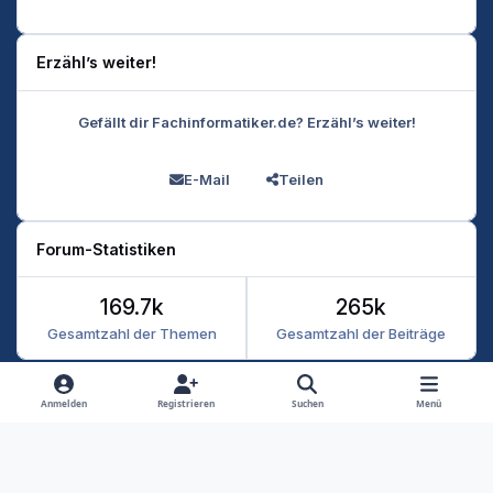
Erzähl’s weiter!
Gefällt dir Fachinformatiker.de? Erzähl’s weiter!
E-Mail
Teilen
Forum-Statistiken
169.7k
265k
Gesamtzahl der Themen
Gesamtzahl der Beiträge
Heller Modus
Dunkler Modus
Systemeinstellung
Anmelden
Registrieren
Suchen
Menü
Datenschutz
Kontakt
Cookies
RSS
Fachinformatiker 2026
Powered by
Invision Community