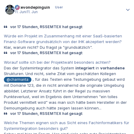
Autor-Statistiken
ickevondepinguin
User
11. Juni
11. Jun
vor 17 Stunden, RSSEMTEX hat gesagt:
Würde ein Projekt im Zusammenhang mit einer SaaS-basierten
Finanz-Software grundsätzlich von der IHK akzeptiert werden?
Klar, warum nicht? Du fragst ja "grundsätzlich".
vor 17 Stunden, RSSEMTEX hat gesagt:
Worauf sollte ich bei der Projektwahl besonders achten?
Das der Systemintegrator das System
integriert
in
vorhandene
Strukturen. Und nicht, siehe Zitat vom geschätzten Kollegen
, für das Testen eine Testumgebung gebaut wird
@charmanta
mit Domäne 123, die in nicht annähernd die originale Umgebung
abbildet. Letzterer Ansatz führt in der Regel zu massiven
Punkteverlust, weil im Ergebnis dem Unternehmen "ein tolles
Produkt vermittelt wird" was man sich hätte beim Hersteller in der
Demoumgebung auch hätte zeigen lassen können...
vor 17 Stunden, RSSEMTEX hat gesagt:
Welche Themen eignen sich aus Sicht eines Fachinformatikers für
Systemintegration besonders gut?