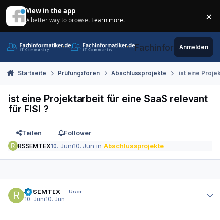
Zum Inhalt springen
View in the app
×
A better way to browse.
Learn more
.
Di
Fachinformatiker.de
Anmelden
Startseite
Prüfungsforen
Abschlussprojekte
ist eine Projek
ist eine Projektarbeit für eine SaaS relevant
für FISI ?
Teilen
Follower
RSSEMTEX
10. Juni
10. Jun
in
Abschlussprojekte
Autor-Statistiken
RSSEMTEX
User
10. Juni
10. Jun