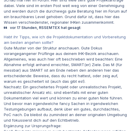
Schau mal hier im Forum. Hier sind viele sehr gute Projektanträge
dabei. Viele sind im ersten Post weit weg von einer Genehmigung
und werden durch die durchwegs gute Beratung hier im Forum auf
ein brauchbares Level gehoben. Grund dafür ist, dass hier das
Wissen verschiedenster, regionaler IHKen zusammenkommt.
vor 17 Stunden, RSSEMTEX hat gesagt:
Habt ihr Tipps, wie ich die Projektdokumentation und Vorbereitung
am besten angehen sollte?
Gute Muster von der Struktur anschauen. Gute Dokus
vorangegangener Prüflinge aus deinem IHK-Bezirk anschauen.
Allgemeines, was auch hier oft beschrieben wird beachten: Eine
Abnahme erfolgt anhand erreichter, SMART(er) Ziele. Das M (für
messbar) aus SMART ist am Ende neben den anderen hier das
entscheidende: Beweise, dass du recht hattest, oder zeig auf,
warum es gescheitert ist (auch das gibt es!).
Nachsatz: Ein gescheitertes Projekt oder unrealistisches Projekt,
unrealistischer Ansatz etc. sind ebenfalls mit einer guten
Dokumentation viel wert und können zu einer guten Note führen.
Und bevor man irgendwelche fancy Sachen in irgendwelchen
Testumgebungen aufbaut, denk über ein gutes, durchdachtes,
PoC nach. Da bleibst du zumindest an deiner originalen Umgebung
und fokussierst dich auf den Echtbetrieb.
Ergänzung zur Ursprungsfrage: