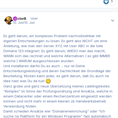
1
Autor-Statistiken
DoctorB
User
10. Juni
10. Jun
Es geht darum, ein komplexes Problem nachvollziehbar mit
eigenen Entscheidungen zu lösen. Es geht also NICHT um eine
Anleitung, wie man den Server XYZ mit User ABC in die tolle
Domäne 123 integriert. Es geht darum, WIESO man das macht,
WANN sich das rechnet und welche Alternativen ( es gibt IMMER
welche ) WARUM ausgeschlossen wurden.
Und installieren darfst Du es auch ... nur ist Deine
Entscheidungsleistung und deren Sachlichkeit die Grundlage der
Beurteilung. Klicken kann jeder, es geht darum, daß Du auch ne
Idee hast was Du da tust
Ganz grobe und ganz neue Übersetzung meines Lieblingstextes:
"Komplex" im Sinne der Prüfungsordnung sind Ansätze, welche in
einem Datacenter oder einem Rechenzentrum eingesetzt werden
können und nicht mehr in einem kleinen zb Handwerksbetrieb
Verwendung finden.
Damit scheiden Ansätze wie "Domaineneinrichung" oder "Ich
suche ne Plattform für ein Windows Programm" fast automatisch