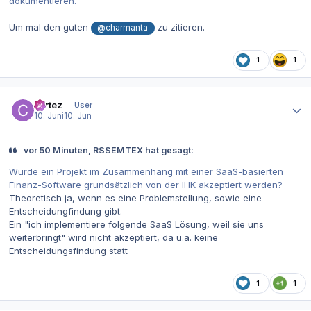
dokumentieren.
Um mal den guten
zu zitieren.
@charmanta
1
1
Autor-Statistiken
cortez
User
10. Juni
10. Jun
vor 50 Minuten, RSSEMTEX hat gesagt:
Würde ein Projekt im Zusammenhang mit einer SaaS-basierten
Finanz-Software grundsätzlich von der IHK akzeptiert werden?
Theoretisch ja, wenn es eine Problemstellung, sowie eine
Entscheidungfindung gibt.
Ein "ich implementiere folgende SaaS Lösung, weil sie uns
weiterbringt" wird nicht akzeptiert, da u.a. keine
Entscheidungsfindung statt
1
1