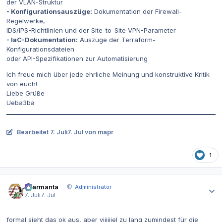
der VLAN-Struktur
- Konfigurationsauszüge:
Dokumentation der Firewall-
Regelwerke,
IDS/IPS-Richtlinien und der Site-to-Site VPN-Parameter
- IaC-Dokumentation:
Auszüge der Terraform-
Konfigurationsdateien
oder API-Spezifikationen zur Automatisierung
Ich freue mich über jede ehrliche Meinung und konstruktive Kritik
von euch!
Liebe Grüße
Ueba3ba
Bearbeitet
7. Juli
7. Jul
von mapr
1
Autor-Statistiken
charmanta
Administrator
7. Juli
7. Jul
formal sieht das ok aus, aber viiiiiiel zu lang zumindest für die