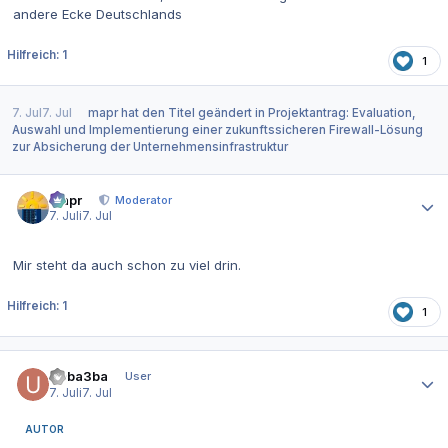
andere Ecke Deutschlands
Hilfreich: 1
1
7. Jul
7. Jul
mapr
hat den Titel geändert in
Projektantrag: Evaluation,
Auswahl und Implementierung einer zukunftssicheren Firewall-Lösung
zur Absicherung der Unternehmensinfrastruktur
Autor-Statistiken
mapr
Moderator
7. Juli
7. Jul
Mir steht da auch schon zu viel drin.
Hilfreich: 1
1
Autor-Statistiken
Ueba3ba
User
7. Juli
7. Jul
AUTOR