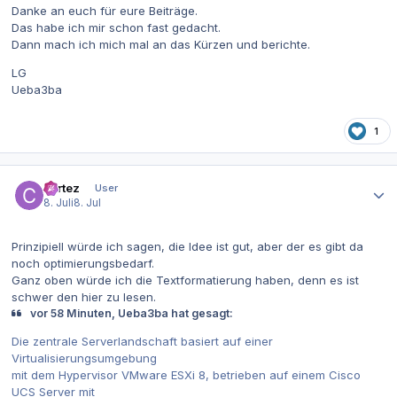
Danke an euch für eure Beiträge.
Das habe ich mir schon fast gedacht.
Dann mach ich mich mal an das Kürzen und berichte.
LG
Ueba3ba
1
Autor-Statistiken
cortez
User
8. Juli
8. Jul
Prinzipiell würde ich sagen, die Idee ist gut, aber der es gibt da
noch optimierungsbedarf.
Ganz oben würde ich die Textformatierung haben, denn es ist
schwer den hier zu lesen.
vor 58 Minuten, Ueba3ba hat gesagt:
Die zentrale Serverlandschaft basiert auf einer
Virtualisierungsumgebung
mit dem Hypervisor VMware ESXi 8, betrieben auf einem Cisco
UCS Server mit