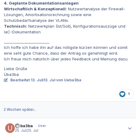
4. Geplante Dokumentationsanlagen
Wirtschaftlich & Konzeptionell:
Nutzwertanalyse der Firewall-
Lösungen, Amortisationsrechnung sowie eine
Schutzbedarfsanalyse der VLANs.
Technisch:
Netzwerkplan (Ist/Soll), Konfigurationsauszüge und
IaC-Dokumentation
_________________________
Ich hoffe ich habe ihn auf das nötigste kürzen können und somit
eine seht gute Chance, dass der Antrag so genehmigt wird.
Ich freue mich natürlich über jedes Feedback und Meinung dazu.
Liebe Grüße
Üba3ba
Bearbeitet
13. Juli
13. Jul
von Ueba3ba
1
2 Wochen später...
Autor-Statistiken
Ueba3ba
User
25. Juli
25. Jul