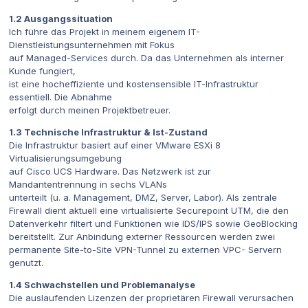
1.2 Ausgangssituation
Ich führe das Projekt in meinem eigenem IT-
Dienstleistungsunternehmen mit Fokus
auf Managed-Services durch. Da das Unternehmen als interner
Kunde fungiert,
ist eine hocheffiziente und kostensensible IT-Infrastruktur
essentiell. Die Abnahme
erfolgt durch meinen Projektbetreuer.
1.3 Technische Infrastruktur & Ist-Zustand
Die Infrastruktur basiert auf einer VMware ESXi 8
Virtualisierungsumgebung
auf Cisco UCS Hardware. Das Netzwerk ist zur
Mandantentrennung in sechs VLANs
unterteilt (u. a. Management, DMZ, Server, Labor). Als zentrale
Firewall dient aktuell eine virtualisierte Securepoint UTM, die den
Datenverkehr filtert und Funktionen wie IDS/IPS sowie GeoBlocking
bereitstellt. Zur Anbindung externer Ressourcen werden zwei
permanente Site-to-Site VPN-Tunnel zu externen VPC- Servern
genutzt.
1.4 Schwachstellen und Problemanalyse
Die auslaufenden Lizenzen der proprietären Firewall verursachen