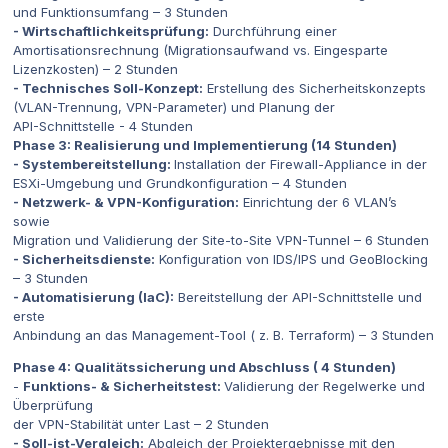
und Funktionsumfang – 3 Stunden
- Wirtschaftlichkeitsprüfung:
Durchführung einer
Amortisationsrechnung (Migrationsaufwand vs. Eingesparte
Lizenzkosten) – 2 Stunden
- Technisches Soll-Konzept:
Erstellung des Sicherheitskonzepts
(VLAN-Trennung, VPN-Parameter) und Planung der
API-Schnittstelle - 4 Stunden
Phase 3: Realisierung und Implementierung (14 Stunden)
- Systembereitstellung:
Installation der Firewall-Appliance in der
ESXi-Umgebung und Grundkonfiguration – 4 Stunden
- Netzwerk- & VPN-Konfiguration:
Einrichtung der 6 VLAN’s
sowie
Migration und Validierung der Site-to-Site VPN-Tunnel – 6 Stunden
- Sicherheitsdienste:
Konfiguration von IDS/IPS und GeoBlocking
– 3 Stunden
- Automatisierung (IaC):
Bereitstellung der API-Schnittstelle und
erste
Anbindung an das Management-Tool ( z. B. Terraform) – 3 Stunden
Phase 4: Qualitätssicherung und Abschluss ( 4 Stunden)
-
Funktions- & Sicherheitstest:
Validierung der Regelwerke und
Überprüfung
der VPN-Stabilität unter Last – 2 Stunden
- Soll-ist-Vergleich:
Abgleich der Projektergebnisse mit den