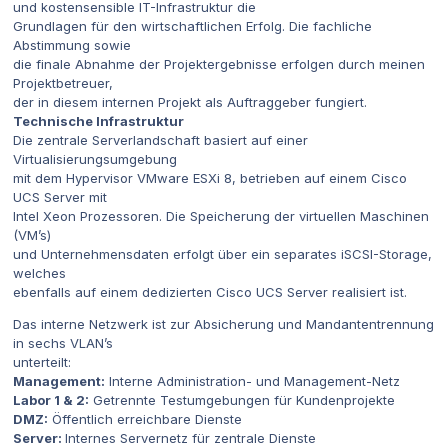
und kostensensible IT-Infrastruktur die
Grundlagen für den wirtschaftlichen Erfolg. Die fachliche
Abstimmung sowie
die finale Abnahme der Projektergebnisse erfolgen durch meinen
Projektbetreuer,
der in diesem internen Projekt als Auftraggeber fungiert.
Technische Infrastruktur
Die zentrale Serverlandschaft basiert auf einer
Virtualisierungsumgebung
mit dem Hypervisor VMware ESXi 8, betrieben auf einem Cisco
UCS Server mit
Intel Xeon Prozessoren. Die Speicherung der virtuellen Maschinen
(VM’s)
und Unternehmensdaten erfolgt über ein separates iSCSI-Storage,
welches
ebenfalls auf einem dedizierten Cisco UCS Server realisiert ist.
Das interne Netzwerk ist zur Absicherung und Mandantentrennung
in sechs VLAN’s
unterteilt:
Management:
Interne Administration- und Management-Netz
Labor 1 & 2:
Getrennte Testumgebungen für Kundenprojekte
DMZ:
Öffentlich erreichbare Dienste
Server:
Internes Servernetz für zentrale Dienste