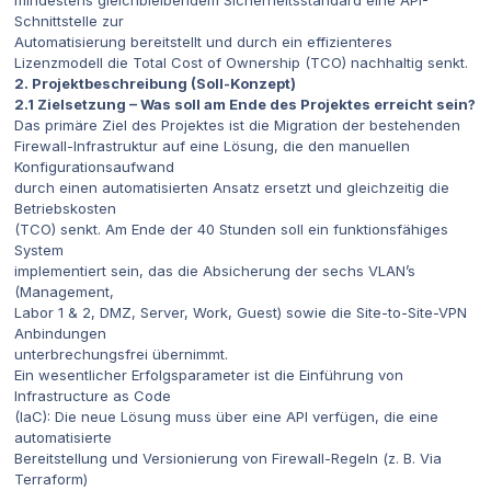
mindestens gleichbleibendem Sicherheitsstandard eine API-
Schnittstelle zur
Automatisierung bereitstellt und durch ein effizienteres
Lizenzmodell die Total Cost of Ownership (TCO) nachhaltig senkt.
2. Projektbeschreibung (Soll-Konzept)
2.1 Zielsetzung – Was soll am Ende des Projektes erreicht sein?
Das primäre Ziel des Projektes ist die Migration der bestehenden
Firewall-Infrastruktur auf eine Lösung, die den manuellen
Konfigurationsaufwand
durch einen automatisierten Ansatz ersetzt und gleichzeitig die
Betriebskosten
(TCO) senkt. Am Ende der 40 Stunden soll ein funktionsfähiges
System
implementiert sein, das die Absicherung der sechs VLAN’s
(Management,
Labor 1 & 2, DMZ, Server, Work, Guest) sowie die Site-to-Site-VPN
Anbindungen
unterbrechungsfrei übernimmt.
Ein wesentlicher Erfolgsparameter ist die Einführung von
Infrastructure as Code
(IaC): Die neue Lösung muss über eine API verfügen, die eine
automatisierte
Bereitstellung und Versionierung von Firewall-Regeln (z. B. Via
Terraform)