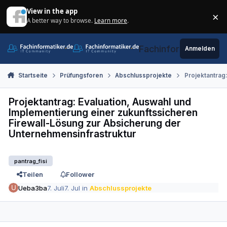
Zum Inhalt springen
View in the app
×
A better way to browse.
Learn more
.
Di
Fachinformatiker.de
Anmelden
Startseite
Prüfungsforen
Abschlussprojekte
Projektantrag
Projektantrag: Evaluation, Auswahl und
Implementierung einer zukunftssicheren
Firewall-Lösung zur Absicherung der
Unternehmensinfrastruktur
pantrag_fisi
Teilen
Follower
Ueba3ba
7. Juli
7. Jul
in
Abschlussprojekte
Autor-Statistiken