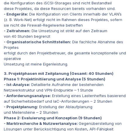
die Konfiguration des iSCSI-Storages sind nicht Bestandteil
diese Projektes, da diese Resourcen bereits vorhanden sind.
- Endgeräte:
Die Konfiguration von Clients innerhalb der VLAN’s
(z. B. Work-Net) erfolgt nicht im Rahmen dieses Projektes, sofern
sie nicht die Firewall-Regelwerke betreffen
- Zeitrahmen:
Die Umsetzung ist strikt auf den Zeitraum
von 40 Stunden begrenzt
- Organisatorische Schnittstellen:
Die fachliche Abnahme des
Projetes
erfolgt durch den Projektbetreuer, die gesamte konzeptionelle und
operative
Umsetzung ist meine Eigenleistung.
3. Projektphasen mit Zeitplanung (Gesamt: 40 Stunden)
Phase 1: Projektinitiierung und Analyse (5 Stunden)
- Ist-Analyse:
Detaillierte Aufnahme der bestehenden
Netzwerkstruktur und VPN-Endpunkte – 1 Stunde
- Anforderungsanalyse:
Erstellung eines Lastenheftes basierend
auf Sicherheitsbedarf und IaC-Anforderungen – 2 Stunden
- Projektplanung:
Erstellung der Ablaufplanung
und Meilensteine – 2 Stunden
Phase 2: Evaluierung und Konzeption (9 Stunden)
- Marktrecherche & Nutzwertanalyse:
Gegenüberstellung von
Lösungen unter Berücksichtigung von Kosten, API-Fähigkeit