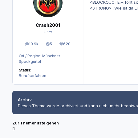
<BLOCKQUOTE><font size="
<STRONG>...Wie ist da Ei
Crash2001
User
10.9k
5
620
Beiträge
Lösungen
Reputation
Ort / Region:
Münchner
Speckgürtel
Status:
Berufserfahren
Archiv
Dieses Thema wurde archiviert und kann nicht mehr beantwo
Zur Themenliste gehen