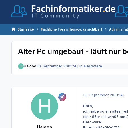
Zum Inhalt springen
Startseite
Fachliche Foren (legacy, unsichtbar)
Administra
Alter Pc umgebaut - läuft nur 
Hajooo
30. September 2001
24 j
in
Hardware
30. September 2001
24 j
Hallo,
ich habe so ein altes Teil
ein 486er mit win95 am 
Hardware:
Hajooo
Board: 486-GIO-VT2