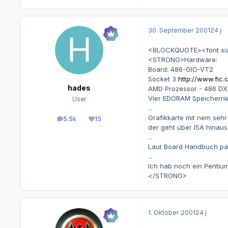
30. September 2001
24 j
<BLOCKQUOTE><font size="
<STRONG>Hardware:
Board: 486-GIO-VT2
Socket 3
http://www.fic
hades
AMD Prozessor - 486 DX
Vier EDORAM Speicherri
User
...
Grafikkarte mit nem sehr 
5.5k
15
Beiträge
Reputation
der geht über ISA hinau
...
Laut Board Handbuch pass
...
Ich hab noch ein Pentium
</STRONG>
1. Oktober 2001
24 j