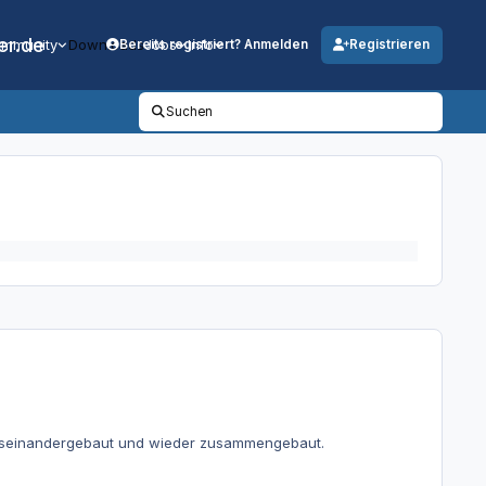
er.de
mmunity
Downloads
Jobs
Info
Bereits registriert? Anmelden
Registrieren
Suchen
. Auseinandergebaut und wieder zusammengebaut.