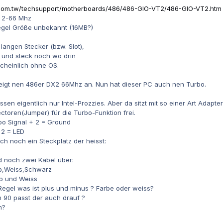
.com.tw/techsupport/motherboards/486/486-GIO-VT2/486-GIO-VT2.htm
 2-66 Mhz
egel Größe unbekannt (16MB?)
langen Stecker (bzw. Slot),
s und steck noch wo drin
scheinlich ohne OS.
eigt nen 486er DX2 66Mhz an. Nun hat dieser PC auch nen Turbo.
en eigentlich nur Intel-Prozzies. Aber da sitzt mit so einer Art Adapte
toren(Jumper) für die Turbo-Funktion frei.
bo Signal + 2 = Ground
 2 = LED
ch noch ein Steckplatz der heisst:
 noch zwei Kabel über:
b,Weiss,Schwarz
b und Weiss
 Regel was ist plus und minus ? Farbe oder weiss?
 90 passt der auch drauf ?
n?