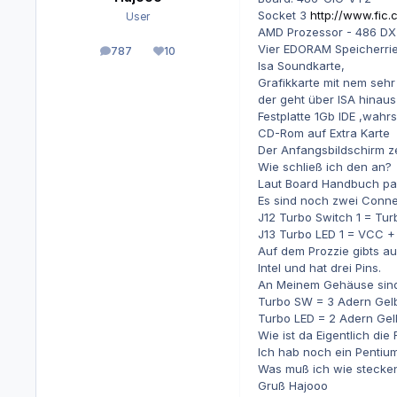
Socket 3
http://www.fic
User
AMD Prozessor - 486 DX
Vier EDORAM Speicherri
787
10
Beiträge
Reputation
Isa Soundkarte,
Grafikkarte mit nem sehr 
der geht über ISA hinau
Festplatte 1Gb IDE ,wahr
CD-Rom auf Extra Karte
Der Anfangsbildschirm z
Wie schließ ich den an?
Laut Board Handbuch pass
Es sind noch zwei Connec
J12 Turbo Switch 1 = Tur
J13 Turbo LED 1 = VCC +
Auf dem Prozzie gibts au
Intel und hat drei Pins.
An Meinem Gehäuse sind
Turbo SW = 3 Adern Gel
Turbo LED = 2 Adern Gel
Wie ist da Eigentlich die
Ich hab noch ein Pentium
Was muß ich wie stecke
Gruß Hajooo