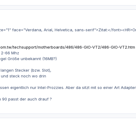
1" face="Verdana, Arial, Helvetica, sans-serif">Zitat:</font><HR>Orig
.com.tw/techsupport/motherboards/486/486-GIO-VT2/486-GIO-VT2.htm
 2-66 Mhz
egel Größe unbekannt (16MB?)
langen Stecker (bzw. Slot),
s und steck noch wo drin
en eigentlich nur Intel-Prozzies. Aber da sitzt mit so einer Art Adapte
 90 passt der auch drauf ?