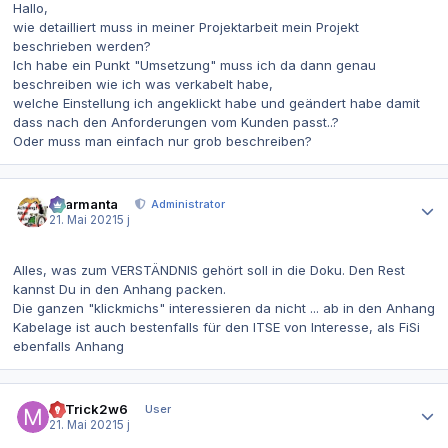
Hallo,
wie detailliert muss in meiner Projektarbeit mein Projekt
beschrieben werden?
Ich habe ein Punkt "Umsetzung" muss ich da dann genau
beschreiben wie ich was verkabelt habe,
welche Einstellung ich angeklickt habe und geändert habe damit
dass nach den Anforderungen vom Kunden passt..?
Oder muss man einfach nur grob beschreiben?
Autor-Statistiken
charmanta
Administrator
21. Mai 2021
5 j
Alles, was zum VERSTÄNDNIS gehört soll in die Doku. Den Rest
kannst Du in den Anhang packen.
Die ganzen "klickmichs" interessieren da nicht ... ab in den Anhang
Kabelage ist auch bestenfalls für den ITSE von Interesse, als FiSi
ebenfalls Anhang
Autor-Statistiken
MrTrick2w6
User
21. Mai 2021
5 j