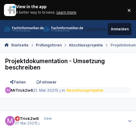
Zum Inhalt springen
View in the app
×
A better way to browse.
Learn more
.
Di
Fachinformatiker.de
Anmelden
Startseite
Prüfungsforen
Abschlussprojekte
Projektdokum
Projektdokumentation - Umsetzung
beschreiben
Teilen
Follower
MrTrick2w6
21. Mai 2021
5 j
in
Abschlussprojekte
Autor-Statistiken
MrTrick2w6
User
21. Mai 2021
5 j