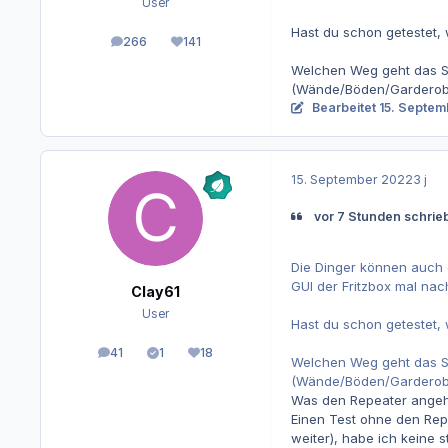
User
Hast du schon getestet, 
266
141
Beiträge
Reputation
Welchen Weg geht das Sig
(Wände/Böden/Garderobe
Bearbeitet
15. Septem
15. September 2022
3 j
vor 7 Stunden schrie
Die Dinger können auch 
GUI der Fritzbox mal na
Clay61
User
Hast du schon getestet, 
41
1
18
Beiträge
Lösungen
Reputation
Welchen Weg geht das Sig
(Wände/Böden/Garderobe
Was den Repeater angeht,
Einen Test ohne den Repe
weiter), habe ich keine 