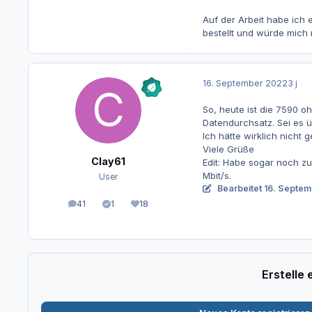
Auf der Arbeit habe ich 
bestellt und würde mich
16. September 2022
3 j
So, heute ist die 7590 o
Datendurchsatz. Sei es ü
Ich hätte wirklich nicht
Viele Grüße
Clay61
Edit: Habe sogar noch z
Mbit/s.
User
Bearbeitet
16. Septe
41
1
18
Beiträge
Lösungen
Reputation
Erstelle