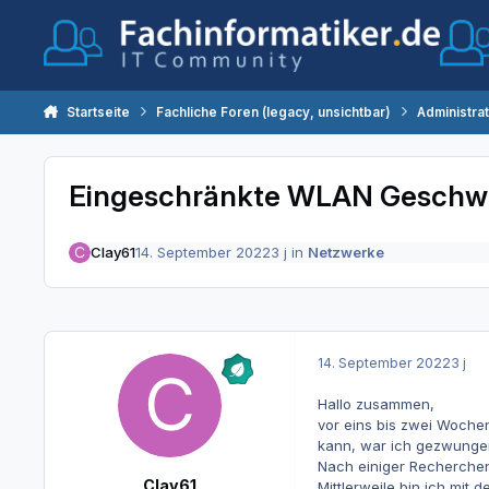
Zum Inhalt springen
Startseite
Fachliche Foren (legacy, unsichtbar)
Administra
Eingeschränkte WLAN Geschwi
Clay61
14. September 2022
3 j
in
Netzwerke
14. September 2022
3 j
Hallo zusammen,
vor eins bis zwei Wochen
kann, war ich gezwungen
Nach einiger Recherchen 
Clay61
Mittlerweile bin ich mit