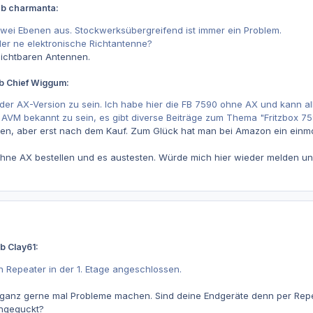
eb charmanta:
 zwei Ebenen aus. Stockwerksübergreifend ist immer ein Problem.
der ne elektronische Richtantenne?
 sichtbaren Antennen.
eb Chief Wiggum:
 der AX-Version zu sein. Ich habe hier die FB 7590 ohne AX und kann 
ei AVM bekannt zu sein, es gibt diverse Beiträge zum Thema "Fritzbox 
en, aber erst nach dem Kauf. Zum Glück hat man bei Amazon ein ein
hne AX bestellen und es austesten. Würde mich hier wieder melden und
b Clay61:
 Repeater in der 1. Etage angeschlossen.
ganz gerne mal Probleme machen. Sind deine Endgeräte denn per Repea
chgeguckt?