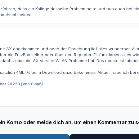
erfahren, dass ein Kollege dasselbe Problem hatte und nun auch bei ein
 nochmal melden.
hne AX angekommen und nach der Einrichtung lief alles wunderbar. Aktu
ber die FritzBox selber oder über den Repeater. Es funktioniert alles w
 gedacht, dass die AX Version WLAN Probleme hat. Das neuste ist tatsäch
usätzlich 4Mbit/s beim Download dazu bekommen. Aktuell habe ich bei
mber 2022
3 j
von Clay61
 ein Konto oder melde dich an, um einen Kommentar zu s