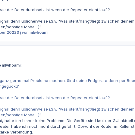
wie der Datendurchsatz ist wenn der Repeater nicht läuft?
nal denn üblicherweise i.S.v. "was steht/hängt/liegt zwischen deinem
n/sonstige Möbel...)?
ber 2022
3 j
von mlwhoami
b mlwhoami:
ganz gerne mal Probleme machen. Sind deine Endgeräte denn per Repea
chgeguckt?
wie der Datendurchsatz ist wenn der Repeater nicht läuft?
nal denn üblicherweise i.S.v. "was steht/hängt/liegt zwischen deinem
n/sonstige Möbel...)?
 hatte ich bisher keine Probleme. Die Geräte sind laut der GUI aktuell
ater habe ich noch nicht durchgeführt. Obwohl der Router im Keller st
starke Verbindung.