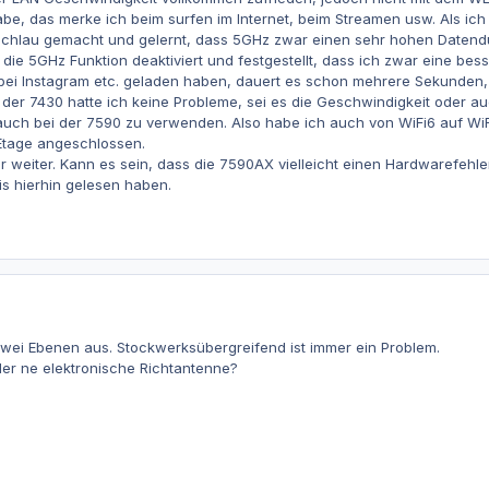
be, das merke ich beim surfen im Internet, beim Streamen usw. Als ic
schlau gemacht und gelernt, dass 5GHz zwar einen sehr hohen Datendur
x die 5GHz Funktion deaktiviert und festgestellt, dass ich zwar eine b
 bei Instagram etc. geladen haben, dauert es schon mehrere Sekunden,
 der 7430 hatte ich keine Probleme, sei es die Geschwindigkeit oder a
 auch bei der 7590 zu verwenden. Also habe ich auch von WiFi6 auf Wi
 Etage angeschlossen.
r weiter. Kann es sein, dass die 7590AX vielleicht einen Hardwarefehler
is hierhin gelesen haben.
 zwei Ebenen aus. Stockwerksübergreifend ist immer ein Problem.
der ne elektronische Richtantenne?