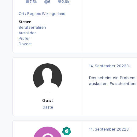
7.5k
6
2.9k
Beiträge
Lösungen
Reputation
Ort / Region:
Wikingerland
Status:
Berufserfahren
Ausbilder
Prüfer
Dozent
14. September 2022
3 j
Das scheint ein Problem
auslasten. Es scheint b
Gast
Gäste
14. September 2022
3 j