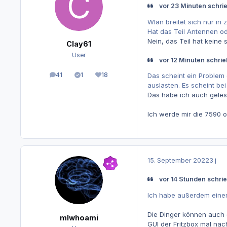
vor 23 Minuten schri
Wlan breitet sich nur in
Hat das Teil Antennen o
Nein, das Teil hat keine
Clay61
User
vor 12 Minuten schri
41
1
18
Das scheint ein Problem
Beiträge
Lösungen
Reputation
auslasten. Es scheint b
Das habe ich auch geles
Ich werde mir die 7590 o
15. September 2022
3 j
vor 14 Stunden schrie
Ich habe außerdem einen
Die Dinger können auch 
mlwhoami
GUI der Fritzbox mal na