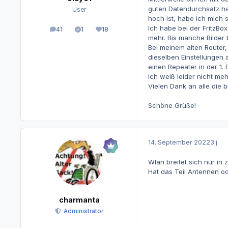
guten Datendurchsatz ha
User
hoch ist, habe ich mich 
Ich habe bei der FritzBo
41
1
18
Beiträge
Lösungen
Reputation
mehr. Bis manche Bilder
Bei meinem alten Router,
dieselben Einstellungen
einen Repeater in der 1.
Ich weiß leider nicht meh
Vielen Dank an alle die b
Schöne Grüße!
14. September 2022
3 j
Wlan breitet sich nur in
Hat das Teil Antennen o
charmanta
Administrator