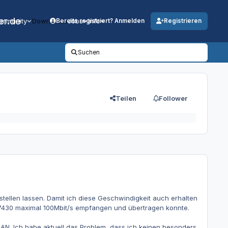
er.de
mmunity
Downloads
Jobs
Info
Bereits registriert? Anmelden
Registrieren
Suchen
Teilen
Follower
tellen lassen. Damit ich diese Geschwindigkeit auch erhalten
x 7430 maximal 100Mbit/s empfangen und übertragen konnte.
LAN. Ich habe aktuell das Problem, dass ich keinen besonders