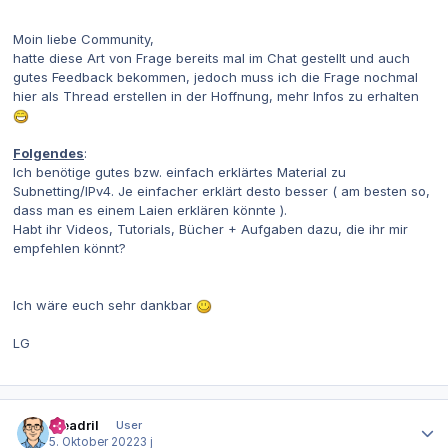
Moin liebe Community,
hatte diese Art von Frage bereits mal im Chat gestellt und auch
gutes Feedback bekommen, jedoch muss ich die Frage nochmal
hier als Thread erstellen in der Hoffnung, mehr Infos zu erhalten
Folgendes
:
Ich benötige gutes bzw. einfach erklärtes Material zu
Subnetting/IPv4. Je einfacher erklärt desto besser ( am besten so,
dass man es einem Laien erklären könnte ).
Habt ihr Videos, Tutorials, Bücher + Aufgaben dazu, die ihr mir
empfehlen könnt?
Ich wäre euch sehr dankbar
LG
Autor-Statistiken
Meadril
User
5. Oktober 2022
3 j