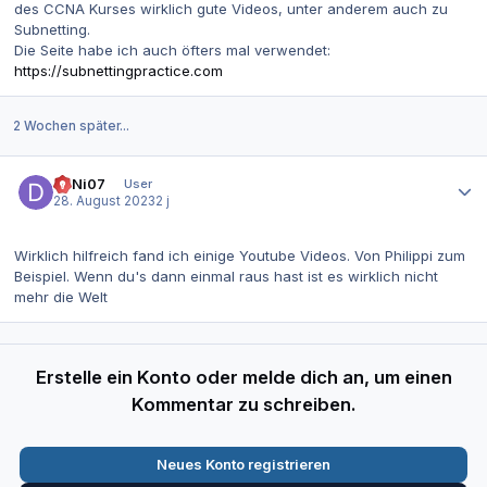
des CCNA Kurses wirklich gute Videos, unter anderem auch zu
Subnetting.
Die Seite habe ich auch öfters mal verwendet:
https://subnettingpractice.com
2 Wochen später...
Autor-Statistiken
DaNi07
User
28. August 2023
2 j
Wirklich hilfreich fand ich einige Youtube Videos. Von Philippi zum
Beispiel. Wenn du's dann einmal raus hast ist es wirklich nicht
mehr die Welt
Erstelle ein Konto oder melde dich an, um einen
Kommentar zu schreiben.
Neues Konto registrieren