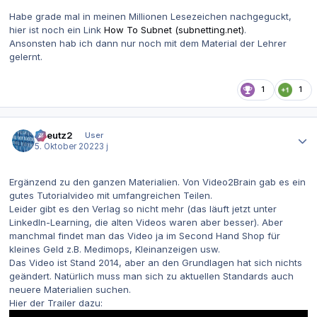
Habe grade mal in meinen Millionen Lesezeichen nachgeguckt,
hier ist noch ein Link
How To Subnet (subnetting.net)
.
Ansonsten hab ich dann nur noch mit dem Material der Lehrer
gelernt.
1
1
Autor-Statistiken
tkreutz2
User
5. Oktober 2022
3 j
Ergänzend zu den ganzen Materialien. Von Video2Brain gab es ein
gutes Tutorialvideo mit umfangreichen Teilen.
Leider gibt es den Verlag so nicht mehr (das läuft jetzt unter
LinkedIn-Learning, die alten Videos waren aber besser). Aber
manchmal findet man das Video ja im Second Hand Shop für
kleines Geld z.B. Medimops, Kleinanzeigen usw.
Das Video ist Stand 2014, aber an den Grundlagen hat sich nichts
geändert. Natürlich muss man sich zu aktuellen Standards auch
neuere Materialien suchen.
Hier der Trailer dazu: