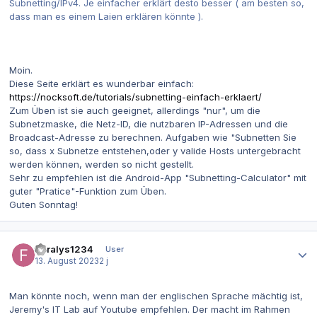
Subnetting/IPv4. Je einfacher erklärt desto besser ( am besten so,
dass man es einem Laien erklären könnte ).
Moin.
Diese Seite erklärt es wunderbar einfach:
https://nocksoft.de/tutorials/subnetting-einfach-erklaert/
Zum Üben ist sie auch geeignet, allerdings "nur", um die
Subnetzmaske, die Netz-ID, die nutzbaren IP-Adressen und die
Broadcast-Adresse zu berechnen. Aufgaben wie "Subnetten Sie
so, dass x Subnetze entstehen,oder y valide Hosts untergebracht
werden können, werden so nicht gestellt.
Sehr zu empfehlen ist die Android-App "Subnetting-Calculator" mit
guter "Pratice"-Funktion zum Üben.
Guten Sonntag!
Autor-Statistiken
floralys1234
User
13. August 2023
2 j
Man könnte noch, wenn man der englischen Sprache mächtig ist,
Jeremy's IT Lab auf Youtube empfehlen. Der macht im Rahmen