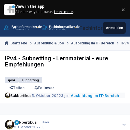
Zum Inhalt springen
View in the app
×
A better way to browse.
Learn more
.
Di
Fachinformatiker.de
Anmelden
Startseite
Ausbildung & Job
Ausbildung im IT-Bereich
IPv4 
IPv4 - Subnetting - Lernmaterial - eure
Empfehlungen
ipv4
subnetting
Teilen
Follower
Sukbertikus
5. Oktober 2022
3 j
in
Ausbildung im IT-Bereich
Autor-Statistiken
Sukbertikus
User
5. Oktober 2022
3 j