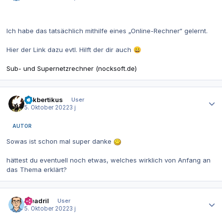
Ich habe das tatsächlich mithilfe eines „Online-Rechner“ gelernt.
Hier der Link dazu evtl. Hilft der dir auch
😀
Sub- und Supernetzrechner (nocksoft.de)
Autor-Statistiken
Sukbertikus
User
5. Oktober 2022
3 j
AUTOR
Sowas ist schon mal super danke
hättest du eventuell noch etwas, welches wirklich von Anfang an
das Thema erklärt?
Autor-Statistiken
Meadril
User
5. Oktober 2022
3 j