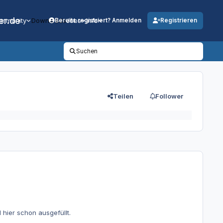
er.de
mmunity
Downloads
Jobs
Info
Bereits registriert? Anmelden
Registrieren
Suchen
Teilen
Follower
 hier schon ausgefüllt.