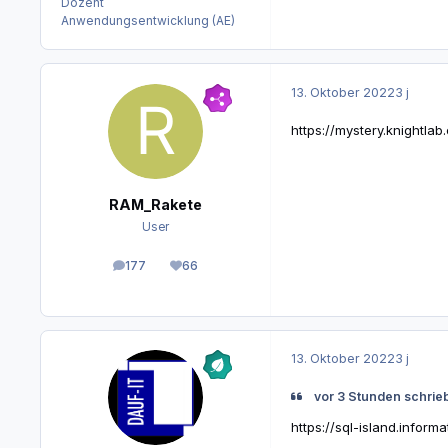
Dozent
Anwendungsentwicklung (AE)
13. Oktober 2022
3 j
https://mystery.knightlab
RAM_Rakete
User
177
66
Beiträge
Reputation
13. Oktober 2022
3 j
vor 3 Stunden schrieb
https://sql-island.informat