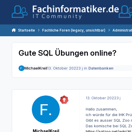
Zum Inhalt springen
Startseite
Fachliche Foren (legacy, unsichtbar)
Administra
Gute SQL Übungen online?
MichaelKreil
13. Oktober 2022
3 j
in
Datenbanken
13. Oktober 2022
3 j
Hallo zusammen,
ich würde für die IHK Pr
Gibt es ausser SQL Zoo 
Das komische bei SQL Zoo
MichaelKreil
https://sqlzoo.net/wiki/