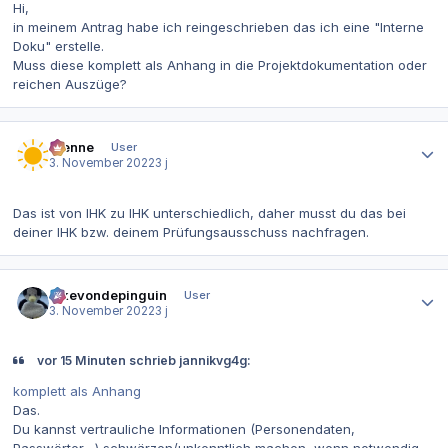
Hi,
in meinem Antrag habe ich reingeschrieben das ich eine "Interne
Doku" erstelle.
Muss diese komplett als Anhang in die Projektdokumentation oder
reichen Auszüge?
Autor-Statistiken
Rienne
User
3. November 2022
3 j
Das ist von IHK zu IHK unterschiedlich, daher musst du das bei
deiner IHK bzw. deinem Prüfungsausschuss nachfragen.
Autor-Statistiken
ickevondepinguin
User
3. November 2022
3 j
vor 15 Minuten schrieb jannikvg4g:
komplett als Anhang
Das.
Du kannst vertrauliche Informationen (Personendaten,
Passwörter....) schwärzen/unkenntlich machen, wenn notwendig.