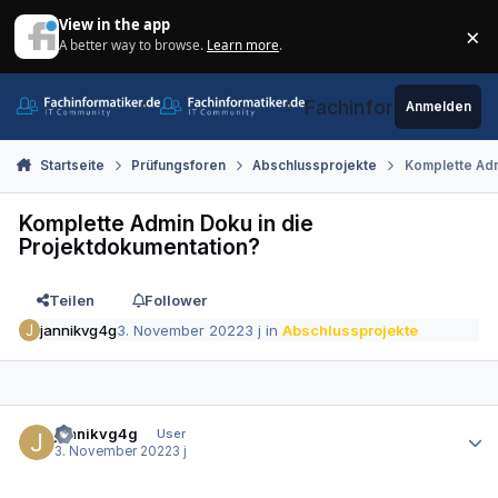
Zum Inhalt springen
View in the app
×
A better way to browse.
Learn more
.
Di
Fachinformatiker.de
Anmelden
Startseite
Prüfungsforen
Abschlussprojekte
Komplette Adm
Komplette Admin Doku in die
Projektdokumentation?
Teilen
Follower
jannikvg4g
3. November 2022
3 j
in
Abschlussprojekte
Autor-Statistiken
jannikvg4g
User
3. November 2022
3 j