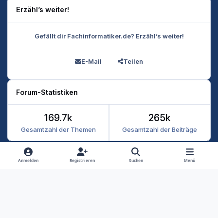
Erzähl’s weiter!
Gefällt dir Fachinformatiker.de? Erzähl’s weiter!
E-Mail
Teilen
Forum-Statistiken
169.7k
265k
Gesamtzahl der Themen
Gesamtzahl der Beiträge
Heller Modus
Dunkler Modus
Systemeinstellung
Anmelden
Registrieren
Suchen
Menü
Datenschutz
Kontakt
Cookies
RSS
Fachinformatiker 2026
Powered by
Invision Community