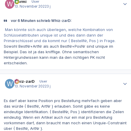
Wurmi
User
13. November 2022
3 j
vor 6 Minuten schrieb Whiz-zarD:
Man könnte sich auch überlegen, welche Kombination von
Schlüsselattributen unique ist und dies dann dann der
Primärschlüssel und da kommt nur { BestellNr, Pos } in Frage.
Sowohl BestNr+ArtNr als auch BestNr+PosNr sind unique im
Beispiel. Das ist ja das knifflige. Ohne semantischen
Hi
ntergrundwissen kann man da den richtigen PK nicht
entscheiden.
Autor-Statistiken
Whiz-zarD
User
13. November 2022
3 j
Es darf aber keine Position pro Bestellung mehrfach geben aber
das würde { BestNr, ArtNr } erlauben. Somit gäbe es keine
eindeutige Identifikation. { BestellNr, Pos } identifizieren die Zeilen
eindeutig. Wenn ein Artikel auch nur ein mal pro Bestellung
vorkommen darf, dann braucht man noch einen Unquie-Constraint
über { BestNr, ArtNr }.