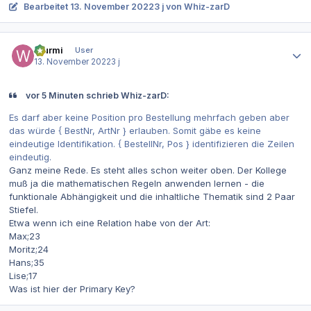
Bearbeitet
13. November 2022
3 j
von Whiz-zarD
Autor-Statistiken
Wurmi
User
13. November 2022
3 j
vor 5 Minuten schrieb Whiz-zarD:
Es darf aber keine Position pro Bestellung mehrfach geben aber
das würde { BestNr, ArtNr } erlauben. Somit gäbe es keine
eindeutige Identifikation. { BestellNr, Pos } identifizieren die Zeilen
eindeutig.
Ganz meine Rede. Es steht alles schon weiter oben. Der Kollege
muß ja die mathematischen Regeln anwenden lernen - die
funktionale Abhängigkeit und die inhaltliche Thematik sind 2 Paar
Stiefel.
Etwa wenn ich eine Relation habe von der Art:
Max;23
Moritz;24
Hans;35
Lise;17
Was ist hier der Primary Key?