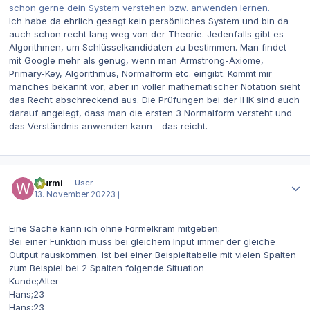
schon gerne dein System verstehen bzw. anwenden lernen.
Ich habe da ehrlich gesagt kein persönliches System und bin da
auch schon recht lang weg von der Theorie. Jedenfalls gibt es
Algorithmen, um Schlüsselkandidaten zu bestimmen. Man findet
mit Google mehr als genug, wenn man Armstrong-Axiome,
Primary-Key, Algorithmus, Normalform etc. eingibt. Kommt mir
manches bekannt vor, aber in voller mathematischer Notation sieht
das Recht abschreckend aus. Die Prüfungen bei der IHK sind auch
darauf angelegt, dass man die ersten 3 Normalform versteht und
das Verständnis anwenden kann - das reicht.
Autor-Statistiken
Wurmi
User
13. November 2022
3 j
Eine Sache kann ich ohne Formelkram mitgeben:
Bei einer Funktion muss bei gleichem Input immer der gleiche
Output rauskommen. Ist bei einer Beispieltabelle mit vielen Spalten
zum Beispiel bei 2 Spalten folgende Situation
Kunde;Alter
Hans;23
Hans;23