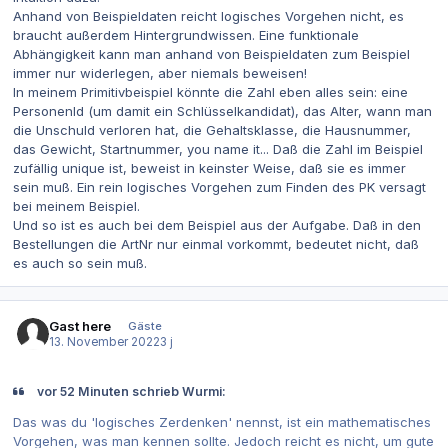
Anhand von Beispieldaten reicht logisches Vorgehen nicht, es
braucht außerdem Hintergrundwissen. E
ine funktionale
Abhängigkeit kann man anhand von Beispieldaten zum Beispiel
immer nur widerlegen, aber niemals beweisen!
In meinem Primitivbeispiel könnte die Zahl eben alles sein: eine
PersonenId (um damit ein Schlüsselkandidat), das Alter, wann man
die Unschuld verloren hat, die Gehaltsklasse, die Hausnummer,
das Gewicht, Startnummer, you name it... Daß die Zahl im Beispiel
zufällig unique ist, beweist in keinster Weise, daß sie es immer
sein muß. Ein rein logisches Vorgehen zum Finden des PK versagt
bei meinem Beispiel.
Und so ist es auch bei dem Beispiel aus der Aufgabe. Daß in den
Bestellungen die ArtNr nur einmal vorkommt, bedeutet nicht, daß
es auch so sein muß.
Gast here
Gäste
13. November 2022
3 j
vor 52 Minuten schrieb Wurmi:
Das was du 'logisches Zerdenken' nennst, ist ein mathematisches
Vorgehen, was man kennen sollte. Jedoch reicht es nicht, um gute