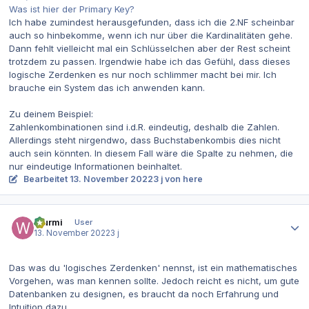
Was ist hier der Primary Key?
Ich habe zumindest herausgefunden, dass ich die 2.NF scheinbar
auch so hinbekomme, wenn ich nur über die Kardinalitäten gehe.
Dann fehlt vielleicht mal ein Schlüsselchen aber der Rest scheint
trotzdem zu passen. Irgendwie habe ich das Gefühl, dass dieses
logische Zerdenken es nur noch schlimmer macht bei mir. Ich
brauche ein System das ich anwenden kann.
Zu deinem Beispiel:
Zahlenkombinationen sind i.d.R. eindeutig, deshalb die Zahlen.
Allerdings steht nirgendwo, dass Buchstabenkombis dies nicht
auch sein könnten. In diesem Fall wäre die Spalte zu nehmen, die
nur eindeutige Informationen beinhaltet.
Bearbeitet
13. November 2022
3 j
von here
Autor-Statistiken
Wurmi
User
13. November 2022
3 j
Das was du 'logisches Zerdenken' nennst, ist ein mathematisches
Vorgehen, was man kennen sollte. Jedoch reicht es nicht, um gute
Datenbanken zu designen, es braucht da noch Erfahrung und
Intuition dazu.