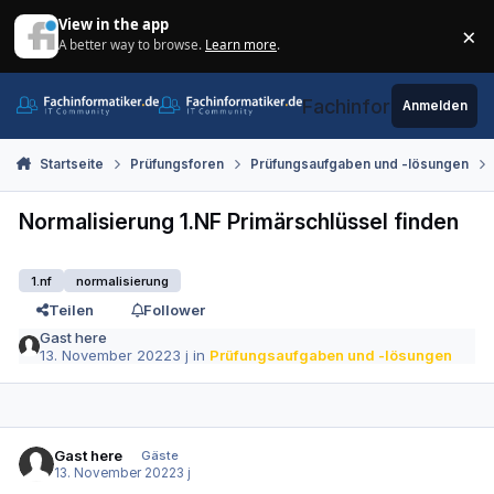
Zum Inhalt springen
View in the app
×
A better way to browse.
Learn more
.
Di
Fachinformatiker.de
Anmelden
Startseite
Prüfungsforen
Prüfungsaufgaben und -lösungen
Normalisierung 1.NF Primärschlüssel finden
1.nf
normalisierung
Teilen
Follower
Gast here
13. November 2022
3 j
in
Prüfungsaufgaben und -lösungen
Gast here
Gäste
13. November 2022
3 j