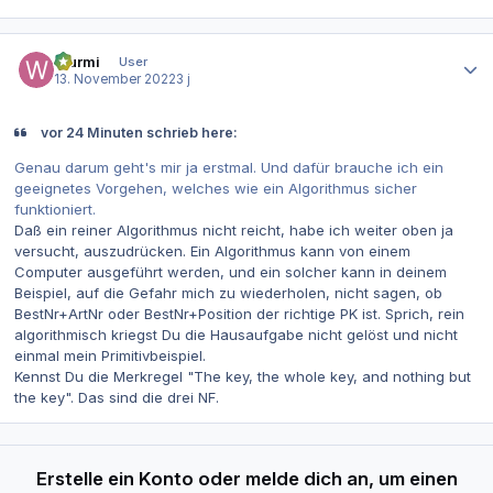
Autor-Statistiken
Wurmi
User
13. November 2022
3 j
vor 24 Minuten schrieb here:
Genau darum geht's mir ja erstmal. Und dafür brauche ich ein
geeignetes Vorgehen, welches wie ein Algorithmus sicher
funktioniert.
Daß ein reiner Algorithmus nicht reicht, habe ich weiter oben ja
versucht, auszudrücken. Ein Algorithmus kann von einem
Computer ausgeführt werden, und ein solcher kann in deinem
Beispiel, auf die Gefahr mich zu wiederholen, nicht sagen, ob
BestNr+ArtNr oder BestNr+Position der richtige PK ist. Sprich, rein
algorithmisch kriegst Du die Hausaufgabe nicht gelöst und nicht
einmal mein Primitivbeispiel.
Kennst Du die Merkregel "The key, the whole key, and nothing but
the key". Das sind die drei NF.
Erstelle ein Konto oder melde dich an, um einen