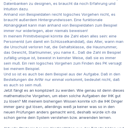
Datenbanken zu designen, es braucht da noch Erfahrung und
Intuition dazu.
Anhand von Beispieldaten reicht logisches Vorgehen nicht, es
braucht außerdem Hintergrundwissen. E
ine funktionale
Abhängigkeit kann man anhand von Beispieldaten zum Beispiel
immer nur widerlegen, aber niemals beweisen!
In meinem Primitivbeispiel könnte die Zahl eben alles sein: eine
PersonenId (um damit ein Schlüsselkandidat), das Alter, wann man
die Unschuld verloren hat, die Gehaltsklasse, die Hausnummer,
das Gewicht, Startnummer, you name it... Daß die Zahl im Beispiel
zufällig unique ist, beweist in keinster Weise, daß sie es immer
sein muß. Ein rein logisches Vorgehen zum Finden des PK versagt
bei meinem Beispiel.
Und so ist es auch bei dem Beispiel aus der Aufgabe. Daß in den
Bestellungen die ArtNr nur einmal vorkommt, bedeutet nicht, daß
es auch so sein muß.
Jetzt fängt es an kompliziert zu werden. Wie genau ist denn dieses
mathematische Vorgehen, um eben solche Aufgaben der IHK gut
zu lösen? Mit meinem bisherigen Wissen konnte ich die IHK Dinger
immer ganz gut lösen, allerdings weiß ja keiner was so in den
neuen Prüfungen anders gemacht wird, deshalb würde ich da
schon gerne dein System verstehen bzw. anwenden lernen.