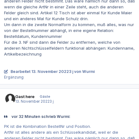
anderen Felder nicht bestimmt. Das wäre nämlich nur dann so, daß
wenn die gleiche ArtNr in einer Zeile steht, auch die anderen
Felder gleich sind. Artikel 12 Tisch ist aber einmal für Kunde Maier
und ein anderes Mal für Kunde Schulz drin.
Um dann in die zweite Normalform zu kommen, muß alles, was nur
von der Bestellnummer abhängt, in eine eigene Relation:
Bestelldatum, Kundennummer
Für die 3. NF sind dann die Felder zu entfernen, welche von
anderen Nichtschlüsselfeldern funktional abhängen: Kundenname,
Artikelbezeichnung
Bearbeitet
13. November 2022
3 j
von Wurmi
Ergänzung
Gast here
Gäste
13. November 2022
3 j
vor 32 Minuten schrieb Wurmi:
PK ist die Kombination BestellNr und Position.
ArtNr ist alles andere als ein Schlüsselkandidat, weil er die
anderen Felder nicht bestimmt. Das wäre nämlich nur dann so, daß