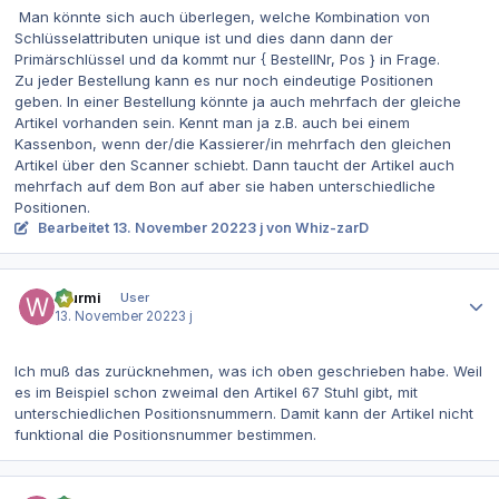
Man könnte sich auch überlegen, welche Kombination von
Schlüsselattributen unique ist und dies dann dann der
Primärschlüssel und da kommt nur { BestellNr, Pos } in Frage.
Zu jeder Bestellung kann es nur noch eindeutige Positionen
geben. In einer Bestellung könnte ja auch mehrfach der gleiche
Artikel vorhanden sein. Kennt man ja z.B. auch bei einem
Kassenbon, wenn der/die Kassierer/in mehrfach den gleichen
Artikel über den Scanner schiebt. Dann taucht der Artikel auch
mehrfach auf dem Bon auf aber sie haben unterschiedliche
Positionen.
Bearbeitet
13. November 2022
3 j
von Whiz-zarD
Autor-Statistiken
Wurmi
User
13. November 2022
3 j
Ich muß das zurücknehmen, was ich oben geschrieben habe. Weil
es im Beispiel schon zweimal den Artikel 67 Stuhl gibt, mit
unterschiedlichen Positionsnummern. Damit kann der Artikel nicht
funktional die Positionsnummer bestimmen.
Autor-Statistiken