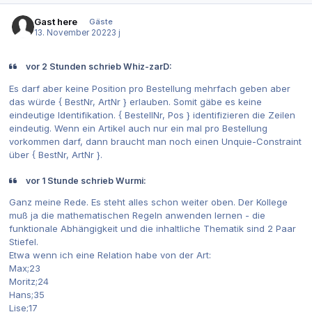
Gast here
Gäste
13. November 2022
3 j
vor 2 Stunden schrieb Whiz-zarD:
Es darf aber keine Position pro Bestellung mehrfach geben aber
das würde { BestNr, ArtNr } erlauben. Somit gäbe es keine
eindeutige Identifikation. { BestellNr, Pos } identifizieren die Zeilen
eindeutig. Wenn ein Artikel auch nur ein mal pro Bestellung
vorkommen darf, dann braucht man noch einen Unquie-Constraint
über { BestNr, ArtNr }.
vor 1 Stunde schrieb Wurmi:
Ganz meine Rede. Es steht alles schon weiter oben. Der Kollege
muß ja die mathematischen Regeln anwenden lernen - die
funktionale Abhängigkeit und die inhaltliche Thematik sind 2 Paar
Stiefel.
Etwa wenn ich eine Relation habe von der Art:
Max;23
Moritz;24
Hans;35
Lise;17