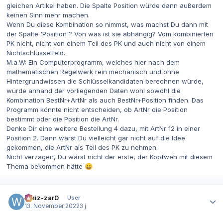
gleichen Artikel haben. Die Spalte Position würde dann außerdem
keinen Sinn mehr machen.
Wenn Du diese Kombination so nimmst, was machst Du dann mit
der Spalte 'Position'? Von was ist sie abhängig? Vom kombinierten
PK nicht, nicht von einem Teil des PK und auch nicht von einem
Nichtschlüsselfeld.
M.a.W: Ein Computerprogramm, welches hier nach dem
mathematischen Regelwerk rein mechanisch und ohne
Hintergrundwissen die Schlüsselkandidaten berechnen würde,
würde anhand der vorliegenden Daten wohl sowohl die
Kombination BestNr+ArtNr als auch BestNr+Position finden. Das
Programm könnte nicht entscheiden, ob ArtNr die Position
bestimmt oder die Position die ArtNr.
Denke Dir eine weitere Bestellung 4 dazu, mit ArtNr 12 in einer
Position 2. Dann wärst Du vielleicht gar nicht auf die Idee
gekommen, die ArtNr als Teil des PK zu nehmen.
Nicht verzagen, Du wärst nicht der erste, der Kopfweh mit diesem
Thema bekommen hätte
😀
Autor-Statistiken
Whiz-zarD
User
13. November 2022
3 j