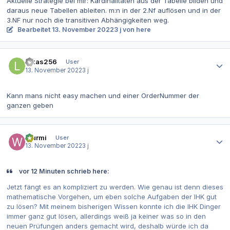
Aktuelle Strategie bei mir: Kardinalitäten aus der Tabelle bilden und
daraus neue Tabellen ableiten. m:n in der 2.Nf auflösen und in der
3.NF nur noch die transitiven Abhängigkeiten weg.
Bearbeitet
13. November 2022
3 j
von here
Autor-Statistiken
lukas256
User
13. November 2022
3 j
Kann mans nicht easy machen und einer OrderNummer der
ganzen geben
Autor-Statistiken
Wurmi
User
13. November 2022
3 j
vor 12 Minuten schrieb here:
Jetzt fängt es an kompliziert zu werden. Wie genau ist denn dieses
mathematische Vorgehen, um eben solche Aufgaben der IHK gut
zu lösen? Mit meinem bisherigen Wissen konnte ich die IHK Dinger
immer ganz gut lösen, allerdings weiß ja keiner was so in den
neuen Prüfungen anders gemacht wird, deshalb würde ich da