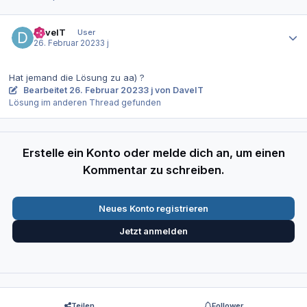
Autor-Statistiken
DaveIT
User
26. Februar 2023
3 j
Hat jemand die Lösung zu aa) ?
Bearbeitet
26. Februar 2023
3 j
von DaveIT
Lösung im anderen Thread gefunden
Erstelle ein Konto oder melde dich an, um einen
Kommentar zu schreiben.
Neues Konto registrieren
Jetzt anmelden
Teilen
Follower