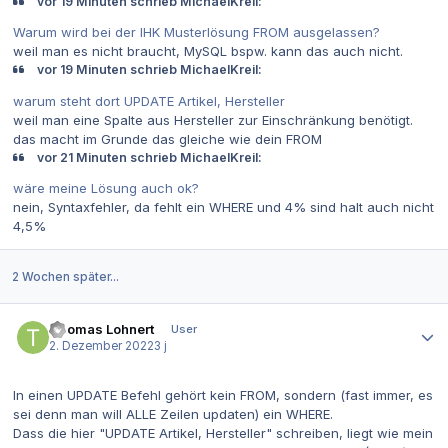
vor 19 Minuten schrieb MichaelKreil:
Warum wird bei der IHK Musterlösung FROM ausgelassen?
weil man es nicht braucht, MySQL bspw. kann das auch nicht.
vor 19 Minuten schrieb MichaelKreil:
warum steht dort UPDATE Artikel, Hersteller
weil man eine Spalte aus Hersteller zur Einschränkung benötigt.
das macht im Grunde das gleiche wie dein FROM
vor 21 Minuten schrieb MichaelKreil:
wäre meine Lösung auch ok?
nein, Syntaxfehler, da fehlt ein WHERE und 4% sind halt auch nicht
4,5%
2 Wochen später...
Autor-Statistiken
Thomas Lohnert
User
2. Dezember 2022
3 j
In einen UPDATE Befehl gehört kein FROM, sondern (fast immer, es
sei denn man will ALLE Zeilen updaten) ein WHERE.
Dass die hier "UPDATE Artikel, Hersteller" schreiben, liegt wie mein