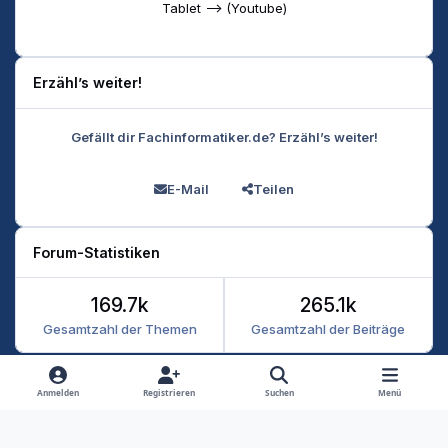
Tablet --> (Youtube)
Erzähl’s weiter!
Gefällt dir Fachinformatiker.de? Erzähl’s weiter!
E-Mail
Teilen
Forum-Statistiken
169.7k
265.1k
Gesamtzahl der Themen
Gesamtzahl der Beiträge
Heller Modus
Dunkler Modus
Systemeinstellung
Anmelden
Registrieren
Suchen
Menü
Datenschutz
Kontakt
Cookies
RSS
Fachinformatiker 2026
Powered by
Invision Community