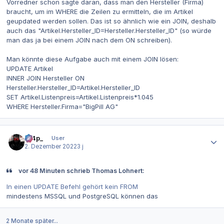
Vorredner schon sagte daran, dass man den Hersteller (Firma)
braucht, um im WHERE die Zeilen zu ermitteln, die im Artikel
geupdated werden sollen. Das ist so ähnlich wie ein JOIN, deshalb
auch das "Artikel.Hersteller_ID=Hersteller.Hersteller_ID" (so würde
man das ja bei einem JOIN nach dem ON schreiben).
Man könnte diese Aufgabe auch mit einem JOIN lösen:
UPDATE Artikel
INNER JOIN Hersteller ON
Hersteller.Hersteller_ID=Artikel.Hersteller_ID
SET Artikel.Listenpreis=Artikel.Listenpreis*1.045
WHERE Hersteller.Firma="BigPill AG"
Autor-Statistiken
_n4p_
User
2. Dezember 2022
3 j
vor 48 Minuten schrieb Thomas Lohnert:
In einen UPDATE Befehl gehört kein FROM
mindestens MSSQL und PostgreSQL können das
2 Monate später...