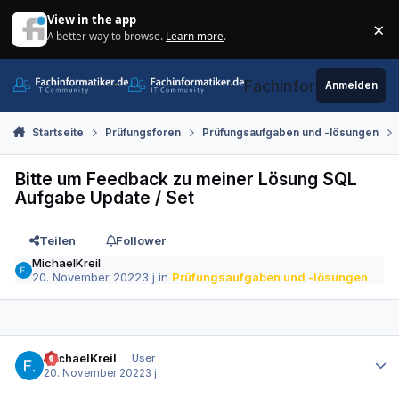
Zum Inhalt springen
View in the app
×
A better way to browse.
Learn more
.
Di
Fachinformatiker.de
Anmelden
Startseite
Prüfungsforen
Prüfungsaufgaben und -lösungen
Bitte um Feedback zu meiner Lösung SQL
Aufgabe Update / Set
Teilen
Follower
MichaelKreil
20. November 2022
3 j
in
Prüfungsaufgaben und -lösungen
Autor-Statistiken
MichaelKreil
User
20. November 2022
3 j