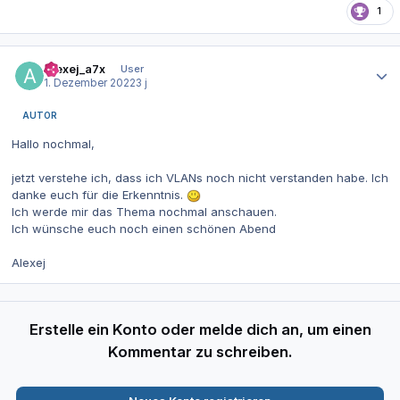
1
Autor-Statistiken
Alexej_a7x
User
1. Dezember 2022
3 j
AUTOR
Hallo nochmal,
jetzt verstehe ich, dass ich VLANs noch nicht verstanden habe. Ich
danke euch für die Erkenntnis.
Ich werde mir das Thema nochmal anschauen.
Ich wünsche euch noch einen schönen Abend
Alexej
Erstelle ein Konto oder melde dich an, um einen
Kommentar zu schreiben.