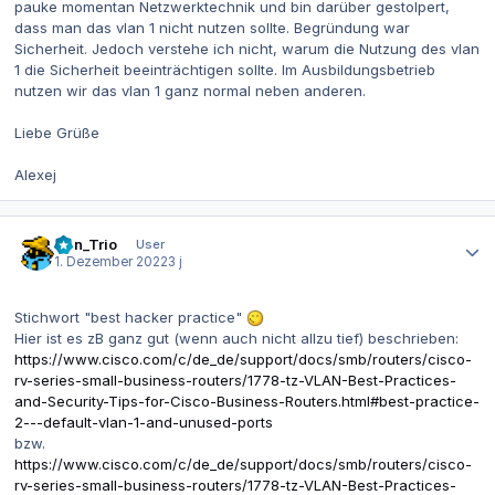
pauke momentan Netzwerktechnik und bin darüber gestolpert,
dass man das vlan 1 nicht nutzen sollte. Begründung war
Sicherheit. Jedoch verstehe ich nicht, warum die Nutzung des vlan
1 die Sicherheit beeinträchtigen sollte. Im Ausbildungsbetrieb
nutzen wir das vlan 1 ganz normal neben anderen.
Liebe Grüße
Alexej
Autor-Statistiken
Han_Trio
User
1. Dezember 2022
3 j
Stichwort "best hacker practice"
Hier ist es zB ganz gut (wenn auch nicht allzu tief) beschrieben:
https://www.cisco.com/c/de_de/support/docs/smb/routers/cisco-
rv-series-small-business-routers/1778-tz-VLAN-Best-Practices-
and-Security-Tips-for-Cisco-Business-Routers.html#best-practice-
2---default-vlan-1-and-unused-ports
bzw.
https://www.cisco.com/c/de_de/support/docs/smb/routers/cisco-
rv-series-small-business-routers/1778-tz-VLAN-Best-Practices-