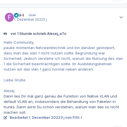
Autor-Statistiken
FISI-I
User
1. Dezember 2022
3 j
vor 1 Stunde schrieb Alexej_a7x:
Hallo Community,
pauke momentan Netzwerktechnik und bin darüber gestolpert,
dass man das vlan 1 nicht nutzen sollte. Begründung war
Sicherheit. Jedoch verstehe ich nicht, warum die Nutzung des vlan
1 die Sicherheit beeinträchtigen sollte. Im Ausbildungsbetrieb
nutzen wir das vlan 1 ganz normal neben anderen.
Liebe Grüße
Alexej
Dann lies Dir mal ganz genau die Funktion von Native VLAN und
default VLAN an, insbesondere die Behandlung von Paketen in
trunks. Dann wirst Du schon verstehen, warum man das so nicht
machen soll.
Bearbeitet
1. Dezember 2022
3 j
von FISI-I