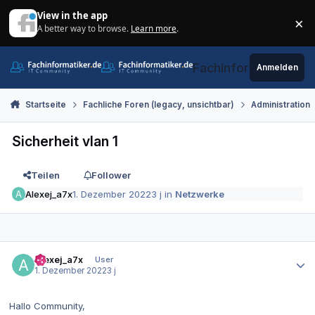
Zum Inhalt springen
View in the app
×
A better way to browse.
Learn more
.
Di
Fachinformatiker.de
Anmelden
Startseite
Fachliche Foren (legacy, unsichtbar)
Administration
Sicherheit vlan 1
Teilen
Follower
Alexej_a7x
1. Dezember 2022
3 j
in
Netzwerke
Autor-Statistiken
Alexej_a7x
User
1. Dezember 2022
3 j
Hallo Community,