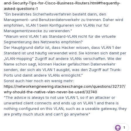
and-Security-Tips-for-Cisco-Business-Routers.html#frequently-
asked-questions-1
"Ein bewährtes Sicherheitsverfahren besteht darin, den
Management- und Benutzerdatenverkehr zu trennen. Daher wird
empfohlen, VLAN 1 beim Konfigurieren von VLANs nur für
Managementzwecke zu verwenden."
"Warum wird VLAN 1 als Standard-VLAN nicht für die virtuelle
Segmentierung des Netzwerks empfohlen?
Der Hauptgrund dafür ist, dass Hacker wissen, dass VLAN 1 der
Standard ist und häufig verwendet wird. Sie können sich damit per
„VLAN-Hopping“ Zugriff auf andere VLANs verschaffen. Wie der
Name schon sagt, können Hacker gefälschten Datenverkehr
senden, der sich als VLAN 1 ausgibt, was den Zugriff auf Trunk-
Ports und damit andere VLANs ermöglicht."
Sonst auch hier noch ein wenig mehr:
https://networkengineering.stackexchange.com/questions/32737/
why-should-the-native-vlan-never-be-used/32740
"The advice is always to not use VLAN 1, so if an attacker or
unwanted client connects and ends up on VLAN 1 and there is
nothing configured on this VLAN, such as a useable gateway, they
are pretty much stuck and can't go anywhere"
1