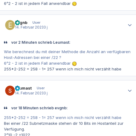
6^2 - 2 ist in jedem Fall anwendbar
Autor-Statistiken
evgnb
User
14. Februar 2023
3 j
vor 2 Minuten schrieb Leumast:
Wie berechnest du mit deiner Methode die Anzahl an verfügbaren
Host-Adressen bei einer /22 ?
6^2 - 2 ist in jedem Fall anwendbar
255*2-252 = 258 - 1= 257 wenn ich mich nicht verzählt habe
Autor-Statistiken
Leumast
User
14. Februar 2023
3 j
vor 18 Minuten schrieb evgnb:
255*2-252 = 258 - 1= 257 wenn ich mich nicht verzählt habe
Bei einer /22 Subnetzmaske stehen dir 10 Bits im Hostanteil zur
Verfügung.
2^10 -2 =1022