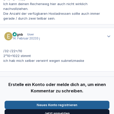
Ich kann deinen Rechenweg hier auch nicht wirklich
nachvollziehen.
Die Anzahl der verfügbaren Hostadressen sollte auch immer
gerade / durch zwei teilbar sein.
Autor-Statistiken
evgnb
User
14. Februar 2023
3 j
/32-/22=/10
2^10=1022 stimmt
ich hab mich selber verwirrt wegen subnetzmaske
Erstelle ein Konto oder melde dich an, um einen
Kommentar zu schreiben.
Neues Konto registrieren
Jetzt anmelden