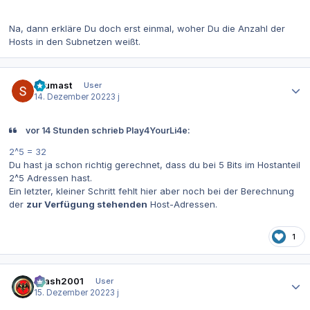
Na, dann erkläre Du doch erst einmal, woher Du die Anzahl der
Hosts in den Subnetzen weißt.
Autor-Statistiken
Leumast
User
14. Dezember 2022
3 j
vor 14 Stunden schrieb Play4YourLi4e:
2^5 = 32
Du hast ja schon richtig gerechnet, dass du bei 5 Bits im Hostanteil
2^5 Adressen hast.
Ein letzter, kleiner Schritt fehlt hier aber noch bei der Berechnung
der
zur Verfügung stehenden
Host-Adressen.
1
Autor-Statistiken
Crash2001
User
15. Dezember 2022
3 j