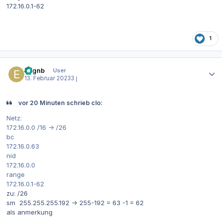
172.16.0.1-62
1
Autor-Statistiken
evgnb
User
13. Februar 2023
3 j
vor 20 Minuten schrieb clo:
Netz:
172.16.0.0 /16 -> /26
bc
172.16.0.63
nid
172.16.0.0
range
172.16.0.1-62
zu: /26
sm 255.255.255.192 -> 255-192 = 63 -1 = 62
als anmerkung