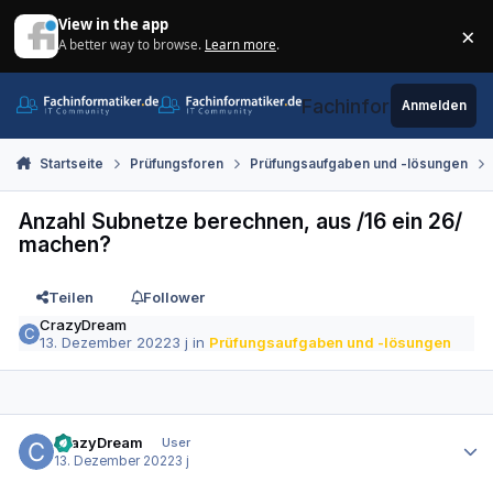
Zum Inhalt springen
View in the app
×
A better way to browse.
Learn more
.
Di
Fachinformatiker.de
Anmelden
Startseite
Prüfungsforen
Prüfungsaufgaben und -lösungen
Anzahl Subnetze berechnen, aus /16 ein 26/
machen?
Teilen
Follower
CrazyDream
13. Dezember 2022
3 j
in
Prüfungsaufgaben und -lösungen
Autor-Statistiken
CrazyDream
User
13. Dezember 2022
3 j