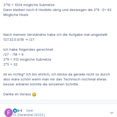
2^10 = 1024 mögliche Subnetze
Dann bleiben noch 6 Hostbits übrig und deswegen die 2^6 -2= 62
Mögliche Hosts
Nach meinem Verständnis habe ich die Aufgabe mal umgestellt
127.32.0.0/18 -> /27
Ich habe folgendes gerechnet
/27 - /18 = 9
2^9 = 512 mögliche Subnetze
2^5 = 32
ist es richtig? Ich bin ehrlich, ich blicke da gerade nicht so durch
also wäre schön wenn man mir das Technisch nochmal etwas
besser erklären könnte die einzelnen Schritte.
Danke im Voraus
Autor-Statistiken
FISI-I
User
13. Dezember 2022
3 j