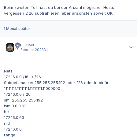
Beim zweiten Teil hast du bei der Anzahl möglicher Hosts
vergessen 2 zu subtrahieren, aber ansonsten soweit OK.
1 Monat später...
Autor-Statistiken
clo
User
13. Februar 2023
3 j
Netz:
172.16.0.0 /16 -> /26
Subnetzmaske: 255.255.255.192 oder /26 oder in binär:
11111111.11111111.11111111.11000000
172.16.0.0 / 26
sm 255.255.255.192
ism 0.0.0.63
bc
172.16.0.63
nid
172.16.0.0
range