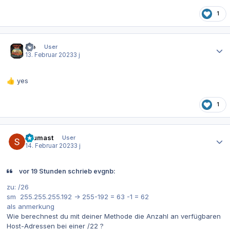
1
Autor-Statistiken
clo
User
13. Februar 2023
3 j
yes
👍
1
Autor-Statistiken
Leumast
User
14. Februar 2023
3 j
vor 19 Stunden schrieb evgnb:
zu: /26
sm 255.255.255.192 -> 255-192 = 63 -1 = 62
als anmerkung
Wie berechnest du mit deiner Methode die Anzahl an verfügbaren
Host-Adressen bei einer /22 ?