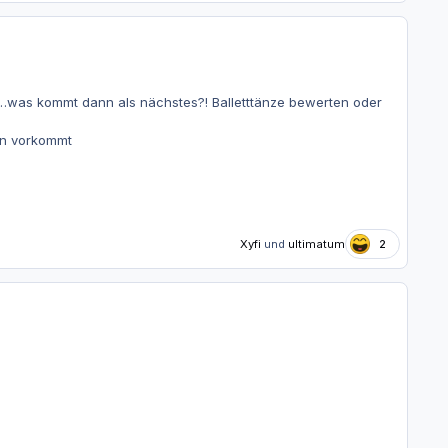
…was kommt dann als nächstes?! Balletttänze bewerten oder
rin vorkommt
Xyfi
und
ultimatum
2