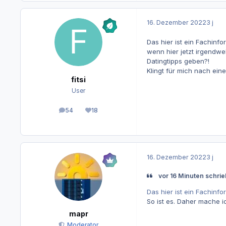
16. Dezember 2022
3 j
Das hier ist ein Fachinfo
wenn hier jetzt irgendw
Datingtipps geben?!
Klingt für mich nach eine
fitsi
User
54
18
Beiträge
Reputation
16. Dezember 2022
3 j
vor 16 Minuten schrieb 
Das hier ist ein Fachinfo
So ist es. Daher mache i
mapr
Moderator