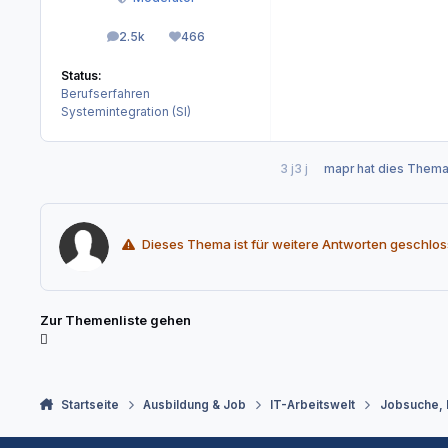
2.5k
466
Beiträge
Reputation
Status:
Berufserfahren
Systemintegration (SI)
3 j
3 j
mapr
hat dies Thema
Dieses Thema ist für weitere Antworten geschlos
Zur Themenliste gehen
Startseite
Ausbildung & Job
IT-Arbeitswelt
Jobsuche,