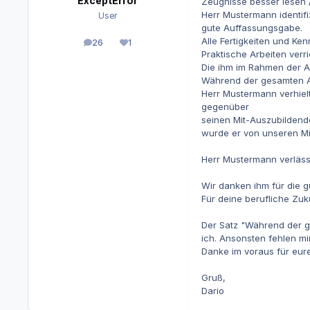
ExceptError
Zeugnisse besser lesen 
Herr Mustermann identifi
User
gute Auffassungsgabe.
Alle Fertigkeiten und Ke
26
1
Beiträge
Reputation
Praktische Arbeiten verri
Die ihm im Rahmen der Au
Während der gesamten Aus
Herr Mustermann verhiel
gegenüber
seinen Mit-Auszubildend
wurde er von unseren Mi
Herr Mustermann verläs
Wir danken ihm für die
Für deine berufliche Zuk
Der Satz "Während der ge
ich. Ansonsten fehlen mi
Danke im voraus für eu
Gruß,
Dario