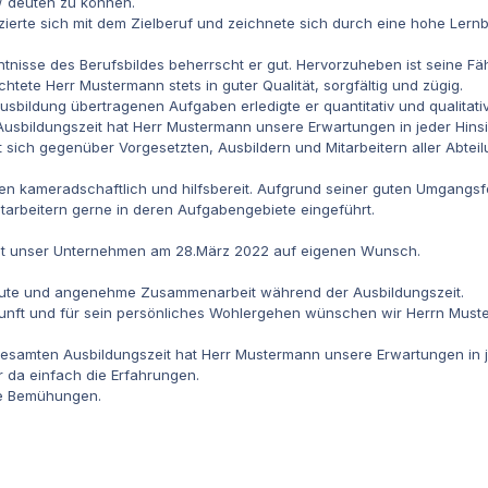
/ deuten zu können.
zierte sich mit dem Zielberuf und zeichnete sich durch eine hohe Lernbe
nntnisse des Berufsbildes beherrscht er gut. Hervorzuheben ist seine Fä
chtete Herr Mustermann stets in guter Qualität, sorgfältig und zügig.
sbildung übertragenen Aufgaben erledigte er quantitativ und qualitativ 
bildungszeit hat Herr Mustermann unsere Erwartungen in jeder Hinsich
t sich gegenüber Vorgesetzten, Ausbildern und Mitarbeitern aller Abt
en kameradschaftlich und hilfsbereit. Aufgrund seiner guten Umgangs
tarbeitern gerne in deren Aufgabengebiete eingeführt.
st unser Unternehmen am 28.März 2022 auf eigenen Wunsch.
 gute und angenehme Zusammenarbeit während der Ausbildungszeit.
unft und für sein persönliches Wohlergehen wünschen wir Herrn Musterm
samten Ausbildungszeit hat Herr Mustermann unsere Erwartungen in jeder
r da einfach die Erfahrungen.
re Bemühungen.