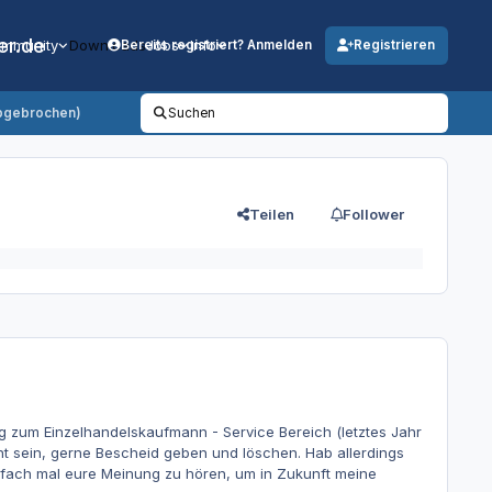
er.de
mmunity
Downloads
Jobs
Info
Bereits registriert? Anmelden
Registrieren
abgebrochen)
Suchen
Teilen
Follower
 zum Einzelhandelskaufmann - Service Bereich (letztes Jahr
t sein, gerne Bescheid geben und löschen. Hab allerdings
fach mal eure Meinung zu hören, um in Zukunft meine