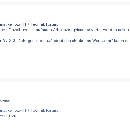
rmatiker bzw IT / Technik Forum.
elche Einzelhandelskaufmann Arbeitszeugnisse bewertet werden sollen
r 3 / 2-3 . Sehr gut ist es aufjedenfall nicht da das Wort „sehr“ kaum d
fitsi:
rmatiker bzw IT / Technik Forum.
ch mal zu.