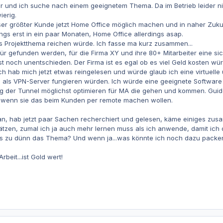
r und ich suche nach einem geeignetem Thema. Da im Betrieb leider nich
ierig.
ser größter Kunde jetzt Home Office möglich machen und in naher Zukunf
gs erst in ein paar Monaten, Home Office allerdings asap.
ls Projektthema reichen würde. Ich fasse ma kurz zusammen...
ür gefunden werden, für die Firma XY und ihre 80+ Mitarbeiter eine s
t noch unentschieden. Der Firma ist es egal ob es viel Geld kosten wü
 hab mich jetzt etwas reingelesen und würde glaub ich eine virtuelle 
 als VPN-Server fungieren würden. Ich würde eine geeignete Software
tung der Tunnel möglichst optimieren für MA die gehen und kommen. Gu
A wenn sie das beim Kunden per remote machen wollen.
 an, hab jetzt paar Sachen recherchiert und gelesen, käme einiges zusa
ätzen, zumal ich ja auch mehr lernen muss als ich anwende, damit ich
as zu dünn das Thema? Und wenn ja...was könnte ich noch dazu packe
beit...ist Gold wert!