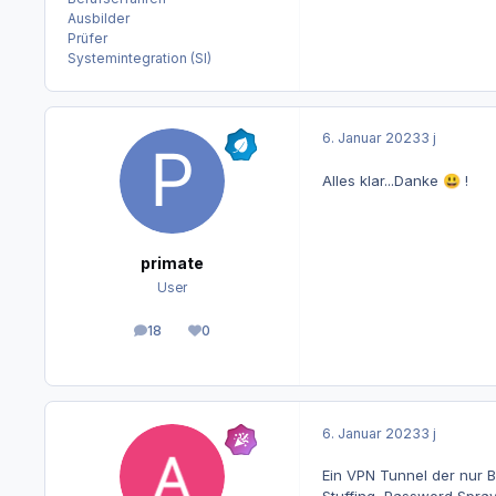
Ausbilder
Prüfer
Systemintegration (SI)
6. Januar 2023
3 j
Alles klar...Danke
!
😃
primate
User
18
0
Beiträge
Reputation
6. Januar 2023
3 j
Ein VPN Tunnel der nur B