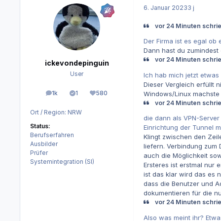
6. Januar 2023
3 j
vor 24 Minuten schrie
Der Firma ist es egal ob
Dann hast du zumindest d
vor 24 Minuten schrie
ickevondepinguin
User
Ich hab mich jetzt etwas
Dieser Vergleich erfüllt 
1k
1
580
Windows/Linux machste d
Beiträge
Lösungen
Reputation
vor 24 Minuten schrie
Ort / Region:
NRW
die dann als VPN-Server 
Status:
Einrichtung der Tunnel 
Berufserfahren
Klingt zwischen den Zeil
Ausbilder
liefern. Verbindung zum 
Prüfer
auch die Möglichkeit so
Systemintegration (SI)
Ersteres ist erstmal nur 
ist das klar wird das es 
dass die Benutzer und Ad
dokumentieren für die nu
vor 24 Minuten schrie
Also was meint ihr? Etw