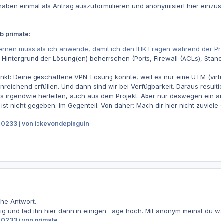
haben einmal als Antrag auszuformulieren und anonymisiert hier einzust
b primate:
lernen muss als ich anwende, damit ich den IHK-Fragen während der Pr
 Hintergrund der Lösung(en) beherrschen (Ports, Firewall (ACLs), Stan
t: Deine geschaffene VPN-Lösung könnte, weil es nur eine UTM (virtuell
inreichend erfüllen. Und dann sind wir bei Verfügbarkeit. Daraus resu
alles irgendwie herleiten, auch aus dem Projekt. Aber nur deswegen e
e ist nicht gegeben. Im Gegenteil. Von daher: Mach dir hier nicht zuvie
2023
3 j
von ickevondepinguin
che Antwort.
ig und lad ihn hier dann in einigen Tage hoch. Mit anonym meinst du 
2023
3 j
von primate