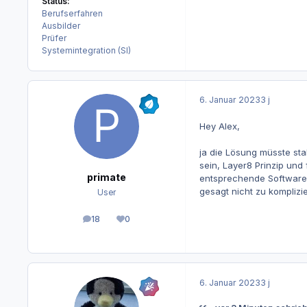
Status:
Berufserfahren
Ausbilder
Prüfer
Systemintegration (SI)
6. Januar 2023
3 j
Hey Alex,
ja die Lösung müsste stab
sein, Layer8 Prinzip und
primate
entsprechende Software l
gesagt nicht zu komplizi
User
18
0
Beiträge
Reputation
6. Januar 2023
3 j