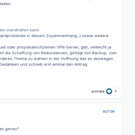
ellen.
äsi standhalten kann
dardprotokolle in diesem Zusammenhang...) sowie weitere
 oder phsysikalisch)/einen VPN-Server, gibt, vielleicht ja
ltiert die Schaffung von Redundanzen, gefolgt von Backup, zum
in anderes Thema zu wählen in der Hoffnung das es deswegen
le Gedanken und schreib erst einmal den Antrag.
primate
1
AUTOR
was genau?