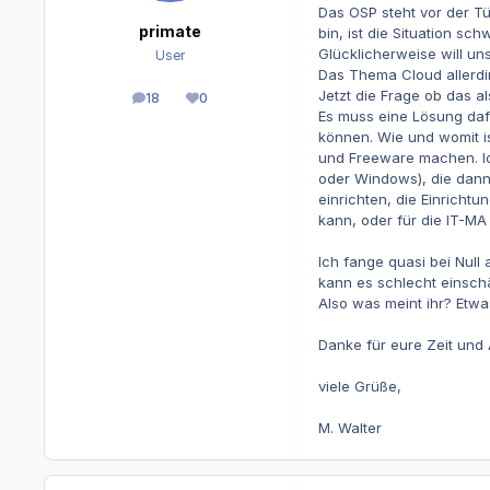
Das OSP steht vor der Tü
primate
bin, ist die Situation schw
Glücklicherweise will un
User
Das Thema Cloud allerdin
Jetzt die Frage ob das a
18
0
Beiträge
Reputation
Es muss eine Lösung daf
können. Wie und womit is
und Freeware machen. Ich
oder Windows), die dann
einrichten, die Einrich
kann, oder für die IT-M
Ich fange quasi bei Null
kann es schlecht einsch
Also was meint ihr? Etw
Danke für eure Zeit und Ar
viele Grüße,
M. Walter