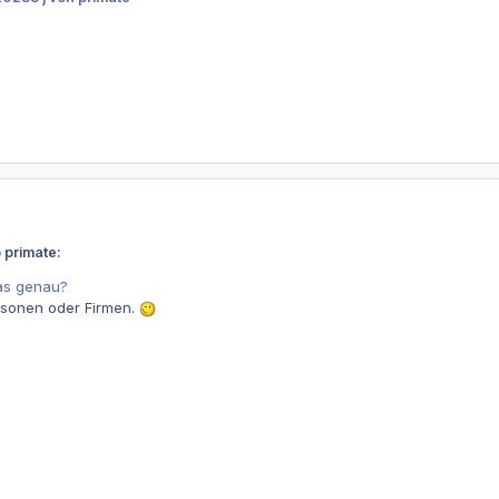
 primate:
as genau?
rsonen oder Firmen.