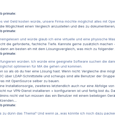
b primate:
 es viel Geld kosten würde, unsere Firma möchte möglichst alles mit 
ie Möglichkeit einen Vergleich anzustellen und dies zu dokumentieren, 
b primate:
 reingelesen und würde glaub ich eine virtuelle und eine physische Ma
nicht die geforderte, fachliche Tiefe. Kannste gerne zusätzlich machen 
ann am besten eh mit dem Lösungsvergleich, was mich zu folgender 
b primate:
fungieren würden. Ich würde eine geeignete Software suchen die dann 
möglichst optimieren für MA die gehen und kommen.
en so als ob du hier eine Lösung hast. Wenn nicht: Vergleiche drei mögl
DC über LDAP-Schnittstelle und schwups sind alle Benutzer der Gruppe
was mit OpenSource selber zu bauen.
eine Installationsorgie, zweiteres letztendlich auch nur eine Abfolge von 
nicht nur VPN-Dienst installieren + konfigurieren ist und fertig bist du
mins nicht viel tun müssen das ein Benutzer mit einem beliebigen Gerä
tzenden....
b primate:
as zu dünn das Thema? Und wenn ja...was könnte ich noch dazu packe