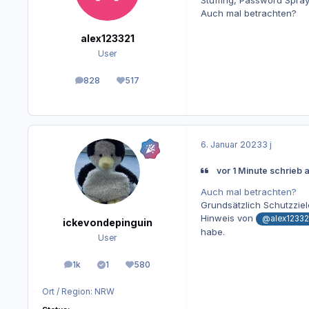
Stuffing, Password Spray,
Auch mal betrachten?
alex123321
User
828
517
Beiträge
Reputation
6. Januar 2023
3 j
vor 1 Minute schrieb 
Auch mal betrachten?
Grundsätzlich Schutzzie
Hinweis von
@alex12332
ickevondepinguin
habe.
User
1k
1
580
Beiträge
Lösungen
Reputation
Ort / Region:
NRW