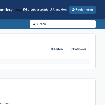
er.de
mmunity
Downloads
Jobs
Info
Bereits registriert? Anmelden
Registrieren
Suchen
Teilen
Follower
saugen.