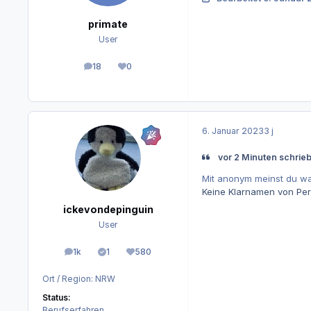
primate
User
18
0
Beiträge
Reputation
6. Januar 2023
3 j
vor 2 Minuten schrieb
Mit anonym meinst du w
Keine Klarnamen von Pe
ickevondepinguin
User
1k
1
580
Beiträge
Lösungen
Reputation
Ort / Region:
NRW
Status:
Berufserfahren