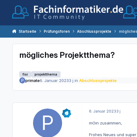
Zum Inhalt springen
Startseite
Prüfungsforen
Abschlussprojekte
mögliches
mögliches Projektthema?
fisi
projektthema
primate
6. Januar 2023
3 j
in
Abschlussprojekte
6. Januar 2023
3 j
mOin zusammen,
Frohes Neues und super d