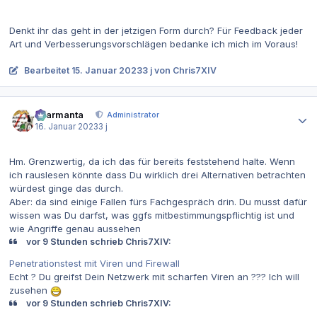
Denkt ihr das geht in der jetzigen Form durch? Für Feedback jeder
Art und Verbesserungsvorschlägen bedanke ich mich im Voraus!
Bearbeitet
15. Januar 2023
3 j
von Chris7XIV
Autor-Statistiken
charmanta
Administrator
16. Januar 2023
3 j
Hm. Grenzwertig, da ich das für bereits feststehend halte. Wenn
ich rauslesen könnte dass Du wirklich drei Alternativen betrachten
würdest ginge das durch.
Aber: da sind einige Fallen fürs Fachgespräch drin. Du musst dafür
wissen was Du darfst, was ggfs mitbestimmungspflichtig ist und
wie Angriffe genau aussehen
vor 9 Stunden schrieb Chris7XIV:
Penetrationstest mit Viren und Firewall
Echt ? Du greifst Dein Netzwerk mit scharfen Viren an ??? Ich will
zusehen
vor 9 Stunden schrieb Chris7XIV: