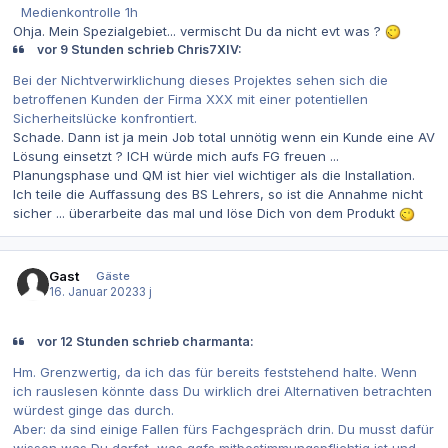
Medienkontrolle 1h
Ohja. Mein Spezialgebiet... vermischt Du da nicht evt was ?
vor 9 Stunden schrieb Chris7XIV:
Bei der Nichtverwirklichung dieses Projektes sehen sich die
betroffenen Kunden der Firma XXX mit einer potentiellen
Sicherheitslücke konfrontiert.
Schade. Dann ist ja mein Job total unnötig wenn ein Kunde eine AV
Lösung einsetzt ? ICH würde mich aufs FG freuen ...
Planungsphase und QM ist hier viel wichtiger als die Installation.
Ich teile die Auffassung des BS Lehrers, so ist die Annahme nicht
sicher ... überarbeite das mal und löse Dich von dem Produkt
Gast
Gäste
16. Januar 2023
3 j
vor 12 Stunden schrieb charmanta:
Hm. Grenzwertig, da ich das für bereits feststehend halte. Wenn
ich rauslesen könnte dass Du wirklich drei Alternativen betrachten
würdest ginge das durch.
Aber: da sind einige Fallen fürs Fachgespräch drin. Du musst dafür