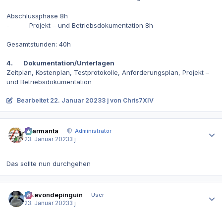
Abschlussphase 8h
- Projekt – und Betriebsdokumentation 8h
Gesamtstunden: 40h
4. Dokumentation/Unterlagen
Zeitplan, Kostenplan, Testprotokolle, Anforderungsplan, Projekt –
und Betriebsdokumentation
Bearbeitet
22. Januar 2023
3 j
von Chris7XIV
Autor-Statistiken
charmanta
Administrator
23. Januar 2023
3 j
Das sollte nun durchgehen
Autor-Statistiken
ickevondepinguin
User
23. Januar 2023
3 j