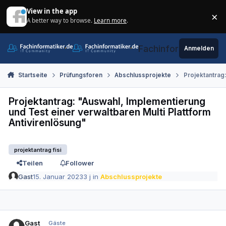
Zum Inhalt springen
View in the app
×
A better way to browse.
Learn more
.
Di
Fachinformatiker.de
Anmelden
Startseite
Prüfungsforen
Abschlussprojekte
Projektantrag:
Projektantrag: "Auswahl, Implementierung
und Test einer verwaltbaren Multi Plattform
Antivirenlösung"
projektantrag fisi
Teilen
Follower
Gast
15. Januar 2023
3 j
in
Abschlussprojekte
Gast
Gäste