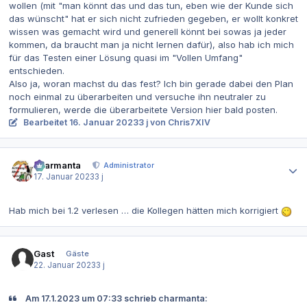
wollen (mit "man könnt das und das tun, eben wie der Kunde sich
das wünscht" hat er sich nicht zufrieden gegeben, er wollt konkret
wissen was gemacht wird und generell könnt bei sowas ja jeder
kommen, da braucht man ja nicht lernen dafür), also hab ich mich
für das Testen einer Lösung quasi im "Vollen Umfang"
entschieden.
Also ja, woran machst du das fest? Ich bin gerade dabei den Plan
noch einmal zu überarbeiten und versuche ihn neutraler zu
formulieren, werde die überarbeitete Version hier bald posten.
Bearbeitet
16. Januar 2023
3 j
von Chris7XIV
Autor-Statistiken
charmanta
Administrator
17. Januar 2023
3 j
Hab mich bei 1.2 verlesen … die Kollegen hätten mich korrigiert
Gast
Gäste
22. Januar 2023
3 j
Am 17.1.2023 um 07:33 schrieb charmanta: