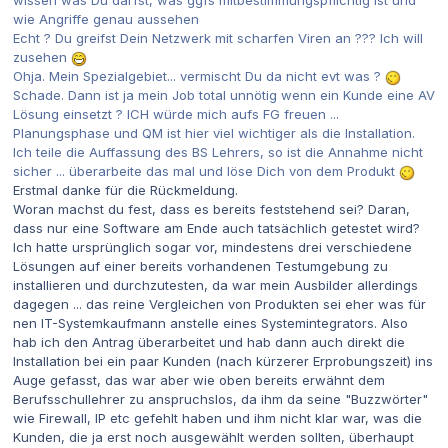
wissen was Du darfst, was ggfs mitbestimmungspflichtig ist und
wie Angriffe genau aussehen
Echt ? Du greifst Dein Netzwerk mit scharfen Viren an ??? Ich will
zusehen
Ohja. Mein Spezialgebiet... vermischt Du da nicht evt was ?
Schade. Dann ist ja mein Job total unnötig wenn ein Kunde eine AV
Lösung einsetzt ? ICH würde mich aufs FG freuen ...
Planungsphase und QM ist hier viel wichtiger als die Installation.
Ich teile die Auffassung des BS Lehrers, so ist die Annahme nicht
sicher ... überarbeite das mal und löse Dich von dem Produkt
Erstmal danke für die Rückmeldung.
Woran machst du fest, dass es bereits feststehend sei? Daran,
dass nur eine Software am Ende auch tatsächlich getestet wird?
Ich hatte ursprünglich sogar vor, mindestens drei verschiedene
Lösungen auf einer bereits vorhandenen Testumgebung zu
installieren und durchzutesten, da war mein Ausbilder allerdings
dagegen ... das reine Vergleichen von Produkten sei eher was für
nen IT-Systemkaufmann anstelle eines Systemintegrators. Also
hab ich den Antrag überarbeitet und hab dann auch direkt die
Installation bei ein paar Kunden (nach kürzerer Erprobungszeit) ins
Auge gefasst, das war aber wie oben bereits erwähnt dem
Berufsschullehrer zu anspruchslos, da ihm da seine "Buzzwörter"
wie Firewall, IP etc gefehlt haben und ihm nicht klar war, was die
Kunden, die ja erst noch ausgewählt werden sollten, überhaupt