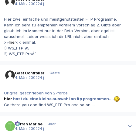
4. März 2002
24 j
Hier zwei einfache und meistgenutztesten FTP Programme.
Kann ich sehr zu empfehlen vorallem Vorschlag 2. Gibts aber
glaub ich im Moment nur in der Beta-Version, aber egal ist
sauschnell. Leider weiss ich dir URL nicht aber einfach
>>
hier
<< einmal.
1) WS_FTP 95
2) WS_FTP ProÂ´
Gast Controller
Gäste
4. März 2002
24 j
Original geschrieben von 2-force
hier
hast du eine kleine auswahl an ftp programmen....
Go there you can find WS_FTP Pro and so on.....
Autor-Statistiken
Terran Marine
User
4. März 2002
24 j