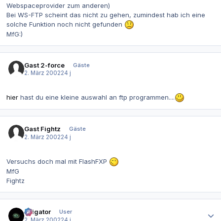
Webspaceprovider zum anderen)
Bei WS-FTP scheint das nicht zu gehen, zumindest hab ich eine
solche Funktion noch nicht gefunden
MfG:)
Gast 2-force
Gäste
2. März 2002
24 j
hier
hast du eine kleine auswahl an ftp programmen....
Gast Fightz
Gäste
2. März 2002
24 j
Versuchs doch mal mit FlashFXP
MfG
Fightz
Autor-Statistiken
alligator
User
2. März 2002
24 j