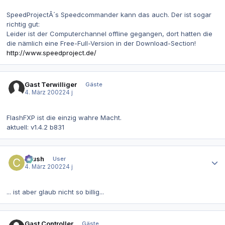
SpeedProjectÂ´s Speedcommander kann das auch. Der ist sogar
richtig gut:
Leider ist der Computerchannel offline gegangen, dort hatten die
die nämlich eine Free-Full-Version in der Download-Section!
http://www.speedproject.de/
Gast Terwilliger
Gäste
4. März 2002
24 j
FlashFXP ist die einzig wahre Macht.
aktuell: v1.4.2 b831
Autor-Statistiken
Crush
User
4. März 2002
24 j
... ist aber glaub nicht so billig...
Gast Controller
Gäste