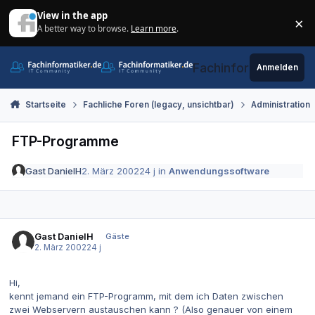
Zum Inhalt springen
View in the app
×
A better way to browse.
Learn more
.
Di
Fachinformatiker.de
Anmelden
Startseite
Fachliche Foren (legacy, unsichtbar)
Administration
FTP-Programme
Gast DanielH
2. März 2002
24 j
in
Anwendungssoftware
Gast DanielH
Gäste
2. März 2002
24 j
Hi,
kennt jemand ein FTP-Programm, mit dem ich Daten zwischen
zwei Webservern austauschen kann ? (Also genauer von einem