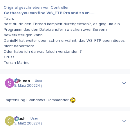
Original geschrieben von Controller
Go there you can find WS_FTP Pro and so on.....
Tach,
hast du dir den Thread komplett durchgelesen?, es ging um ein
Programm das den Dateitransfer zwischen zwei Servern
bewerkstelligen kann.
DanielH hat weiter oben schon erwähnt, das WS_FTP eben dieses
nicht beherrscht.
Oder habe ich da was falsch verstanden ?
Gruss
Terran Marine
Autor-Statistiken
Schledo
User
5. März 2002
24 j
Empfehlung : Windows Commander
Autor-Statistiken
Crush
User
5. März 2002
24 j