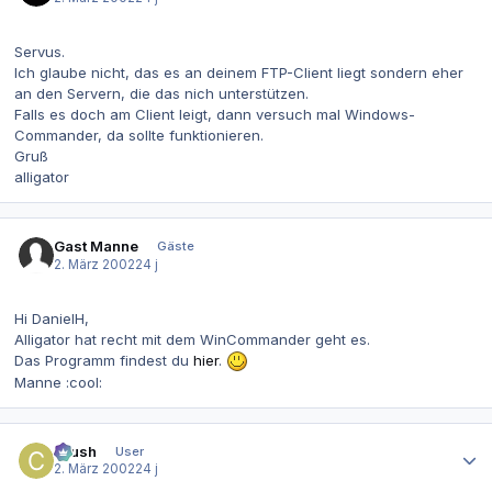
Servus.
Ich glaube nicht, das es an deinem FTP-Client liegt sondern eher
an den Servern, die das nich unterstützen.
Falls es doch am Client leigt, dann versuch mal Windows-
Commander, da sollte funktionieren.
Gruß
alligator
Gast Manne
Gäste
2. März 2002
24 j
Hi DanielH,
Alligator hat recht mit dem WinCommander geht es.
Das Programm findest du
hier
.
Manne :cool:
Autor-Statistiken
Crush
User
2. März 2002
24 j