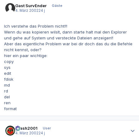
Gast SurvEnder
Gäste
4. März 2002
24 j
Ich verstehe das Problem nicht!!!
Wenn du was kopieren wilslt, dann starte halt mal den Explorer
und gehe auf System und versteckte Dateien anzeigen!!
Aber das eigentliche Problem war bei dir doch das du die Befehle
nicht kennst, oder?
hier ein paar wichtige:
copy
sys
edit
fdisk
md
rd
del
ren
format
Autor-Statistiken
Crash2001
User
4. März 2002
24 j