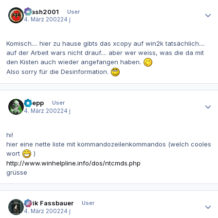
Autor-Statistiken
Crash2001
User
4. März 2002
24 j
Komisch.... hier zu hause gibts das xcopy auf win2k tatsächlich....
auf der Arbeit wars nicht drauf.... aber wer weiss, was die da mit
den Kisten auch wieder angefangen haben.
Also sorry für die Desinformation.
Autor-Statistiken
goepp
User
4. März 2002
24 j
hi!
hier eine nette liste mit kommandozeilenkommandos (welch cooles
wort
)
http://www.winhelpline.info/dos/ntcmds.php
grüsse
Autor-Statistiken
Alrik Fassbauer
User
4. März 2002
24 j