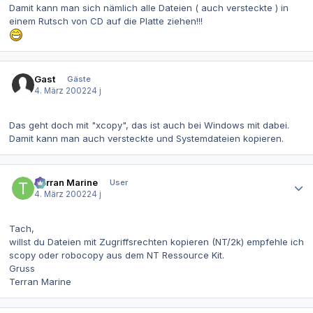
Damit kann man sich nämlich alle Dateien ( auch versteckte ) in
einem Rutsch von CD auf die Platte ziehen!!!
Gast
Gäste
4. März 2002
24 j
Das geht doch mit "xcopy", das ist auch bei Windows mit dabei.
Damit kann man auch versteckte und Systemdateien kopieren.
Autor-Statistiken
Terran Marine
User
4. März 2002
24 j
Tach,
willst du Dateien mit Zugriffsrechten kopieren (NT/2k) empfehle ich
scopy oder robocopy aus dem NT Ressource Kit.
Gruss
Terran Marine