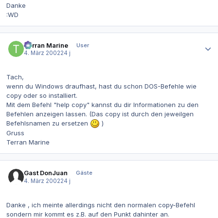
Danke
:WD
Autor-Statistiken
Terran Marine
User
4. März 2002
24 j
Tach,
wenn du Windows draufhast, hast du schon DOS-Befehle wie
copy oder so installiert.
Mit dem Befehl "help copy" kannst du dir Informationen zu den
Befehlen anzeigen lassen. (Das copy ist durch den jeweilgen
Befehlsnamen zu ersetzen
)
Gruss
Terran Marine
Gast DonJuan
Gäste
4. März 2002
24 j
Danke , ich meinte allerdings nicht den normalen copy-Befehl
sondern mir kommt es z.B. auf den Punkt dahinter an.