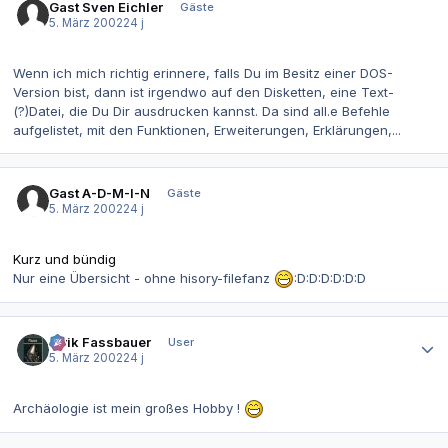
Gast Sven Eichler
Gäste
5. März 2002
24 j
Wenn ich mich richtig erinnere, falls Du im Besitz einer DOS-
Version bist, dann ist irgendwo auf den Disketten, eine Text-
(?)Datei, die Du Dir ausdrucken kannst. Da sind all.e Befehle
aufgelistet, mit den Funktionen, Erweiterungen, Erklärungen,...
Gast A-D-M-I-N
Gäste
5. März 2002
24 j
Kurz und bündig
Nur eine Übersicht - ohne hisory-filefanz
:D:D:D:D:D:D
Autor-Statistiken
Alrik Fassbauer
User
5. März 2002
24 j
Archäologie ist mein großes Hobby !