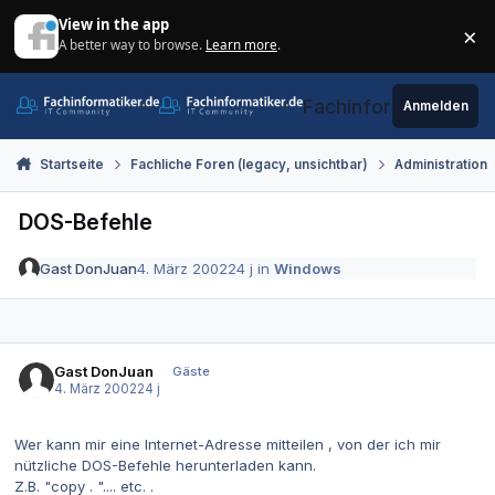
Zum Inhalt springen
View in the app
×
A better way to browse.
Learn more
.
Di
Fachinformatiker.de
Anmelden
Startseite
Fachliche Foren (legacy, unsichtbar)
Administration
DOS-Befehle
Gast DonJuan
4. März 2002
24 j
in
Windows
Gast DonJuan
Gäste
4. März 2002
24 j
Wer kann mir eine Internet-Adresse mitteilen , von der ich mir
nützliche DOS-Befehle herunterladen kann.
Z.B. "copy . ".... etc. .