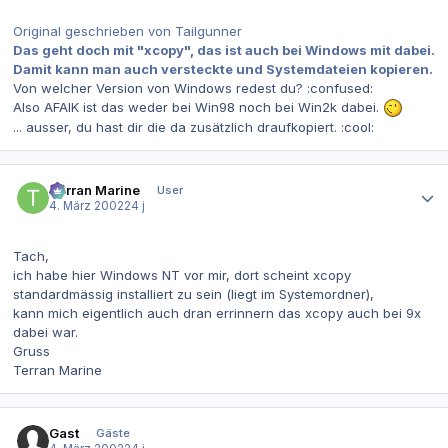
Original geschrieben von Tailgunner
Das geht doch mit "xcopy", das ist auch bei Windows mit dabei.
Damit kann man auch versteckte und Systemdateien kopieren.
Von welcher Version von Windows redest du? :confused:
Also AFAIK ist das weder bei Win98 noch bei Win2k dabei.
... ausser, du hast dir die da zusätzlich draufkopiert. :cool:
Autor-Statistiken
Terran Marine
User
4. März 2002
24 j
Tach,
ich habe hier Windows NT vor mir, dort scheint xcopy
standardmässig installiert zu sein (liegt im Systemordner),
kann mich eigentlich auch dran errinnern das xcopy auch bei 9x
dabei war.
Gruss
Terran Marine
Gast
Gäste