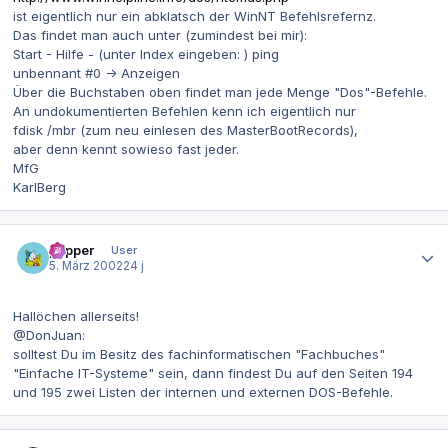
ist eigentlich nur ein abklatsch der WinNT Befehlsrefernz.
Das findet man auch unter (zumindest bei mir):
Start - Hilfe - (unter Index eingeben: ) ping
unbennant #0 -> Anzeigen
Über die Buchstaben oben findet man jede Menge "Dos"-Befehle.
An undokumentierten Befehlen kenn ich eigentlich nur
fdisk /mbr (zum neu einlesen des MasterBootRecords),
aber denn kennt sowieso fast jeder.
MfG
KarlBerg
Autor-Statistiken
pepper
User
5. März 2002
24 j
Hallöchen allerseits!
@DonJuan:
solltest Du im Besitz des fachinformatischen "Fachbuches"
"Einfache IT-Systeme" sein, dann findest Du auf den Seiten 194
und 195 zwei Listen der internen und externen DOS-Befehle.