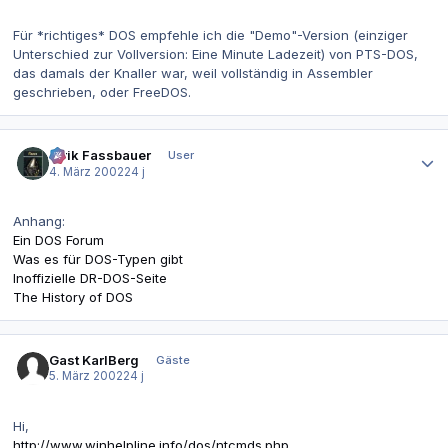
Für *richtiges* DOS empfehle ich die "Demo"-Version (einziger
Unterschied zur Vollversion: Eine Minute Ladezeit) von PTS-DOS,
das damals der Knaller war, weil vollständig in Assembler
geschrieben, oder FreeDOS.
Autor-Statistiken
Alrik Fassbauer
User
4. März 2002
24 j
Anhang:
Ein DOS Forum
Was es für DOS-Typen gibt
Inoffizielle DR-DOS-Seite
The History of DOS
Gast KarlBerg
Gäste
5. März 2002
24 j
Hi,
http://www.winhelpline.info/dos/ntcmds.php