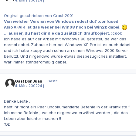
4. März 2002
24 j
Original geschrieben von Crash2001
Von welcher Version von Windows redest du? :confused:
Also AFAIK ist das weder bei Win98 noch bei Win2k dabei.
... ausser, du hast dir die da zusätzlich draufkopiert. :cool:
Ich habe es auf der Arbeit mit Windows 98 getestet, da war das
normal dabei. Zuhause hier bei Windows XP Pro ist es auch dabei
und ich habe xcopy auch schon an einem Windows 2000 Server
benutzt. Und nirgendwo wurde etwas diesbezügliches installiert.
War immer standardmäßig dabei.
Gast DonJuan
Gäste
4. März 2002
24 j
Danke Leute .
habt ihr nicht ein Paar undokumentierte Befehle in der Kramkiste ?
Ich meine Befehle , welche nirgendwo erwähnt werden , die das
Leben aber leichter machen !!
:OD