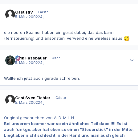
Gast stiV
Gäste
5. März 2002
24 j
die neuren Beamer haben ein gerät dabei, das das kann
(fernsteuerung) und ansonsten: verwend eine wireless maus
Autor-Statistiken
Alrik Fassbauer
User
5. März 2002
24 j
Wollte ich jetzt auch gerade schreiben.
Gast Sven Eichler
Gäste
5. März 2002
24 j
Original geschrieben von A-D-M-I-N
Bei unserem beamer war so ein ähnliches Teil dabei!!!! Es ist
auch funkge. aber hat eben so einen "Steuerstick" in der Mitte.
Liegt aber nicht schlecht in der Hand und man auch gleich