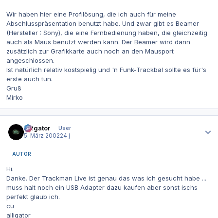
Wir haben hier eine Profilösung, die ich auch für meine
Abschlusspräsentation benutzt habe. Und zwar gibt es Beamer
(Hersteller : Sony), die eine Fernbedienung haben, die gleichzeitig
auch als Maus benutzt werden kann. Der Beamer wird dann
zusätzlich zur Grafikkarte auch noch an den Mausport
angeschlossen.
Ist natürlich relativ kostspielig und 'n Funk-Trackbal sollte es für's
erste auch tun.
Gruß
Mirko
Autor-Statistiken
alligator
User
5. März 2002
24 j
AUTOR
Hi.
Danke. Der Trackman Live ist genau das was ich gesucht habe ...
muss halt noch ein USB Adapter dazu kaufen aber sonst ischs
perfekt glaub ich.
cu
alligator