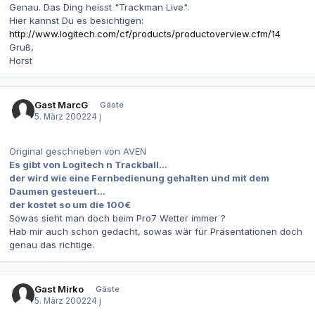
Genau. Das Ding heisst "Trackman Live".
Hier kannst Du es besichtigen:
http://www.logitech.com/cf/products/productoverview.cfm/14
Gruß,
Horst
Gast MarcG
Gäste
5. März 2002
24 j
Original geschrieben von AVEN
Es gibt von Logitech n Trackball...
der wird wie eine Fernbedienung gehalten und mit dem
Daumen gesteuert...
der kostet so um die 100€
Sowas sieht man doch beim Pro7 Wetter immer ?
Hab mir auch schon gedacht, sowas wär für Präsentationen doch
genau das richtige.
Gast Mirko
Gäste
5. März 2002
24 j