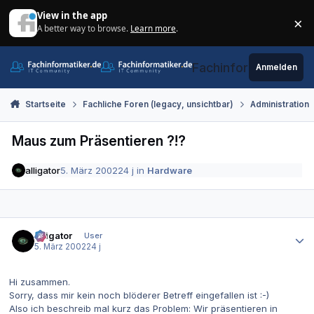
Zum Inhalt springen
View in the app
×
A better way to browse.
Learn more
.
Di
Fachinformatiker.de
Anmelden
Startseite
Fachliche Foren (legacy, unsichtbar)
Administration
Maus zum Präsentieren ?!?
alligator
5. März 2002
24 j
in
Hardware
Autor-Statistiken
alligator
User
5. März 2002
24 j
Hi zusammen.
Sorry, dass mir kein noch blöderer Betreff eingefallen ist :-)
Also ich beschreib mal kurz das Problem: Wir präsentieren in