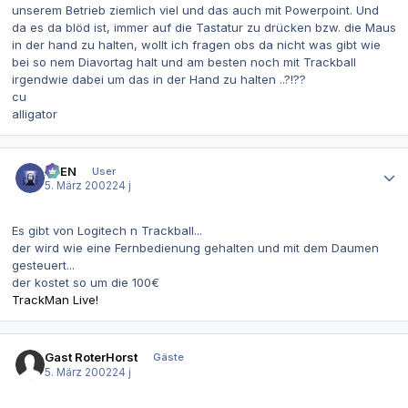
unserem Betrieb ziemlich viel und das auch mit Powerpoint. Und
da es da blöd ist, immer auf die Tastatur zu drücken bzw. die Maus
in der hand zu halten, wollt ich fragen obs da nicht was gibt wie
bei so nem Diavortag halt und am besten noch mit Trackball
irgendwie dabei um das in der Hand zu halten ..?!??
cu
alligator
Autor-Statistiken
AVEN
User
5. März 2002
24 j
Es gibt von Logitech n Trackball...
der wird wie eine Fernbedienung gehalten und mit dem Daumen
gesteuert...
der kostet so um die 100€
TrackMan Live!
Gast RoterHorst
Gäste
5. März 2002
24 j