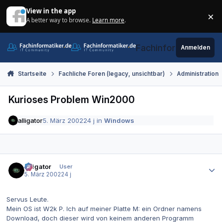
Zum Inhalt springen
View in the app
×
A better way to browse.
Learn more
.
Di
Fachinformatiker.de
Anmelden
Startseite
Fachliche Foren (legacy, unsichtbar)
Administration
Kurioses Problem Win2000
alligator
5. März 2002
24 j
in
Windows
Autor-Statistiken
alligator
User
5. März 2002
24 j
Servus Leute.
Mein OS ist W2k P. Ich auf meiner Platte M: ein Ordner namens
Download, doch dieser wird von keinem anderen Programm