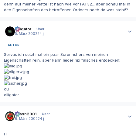
denn auf meiner Platte ist nach wie vor FAT32... aber schau mal in
den Eigenschaften des betroffenen Ordners nach da was steht!?
Autor-Statistiken
alligator
User
5. März 2002
24 j
AUTOR
Servus ich setzt mal ein paar Scrennshors von meinen
Eigenschaften rein, aber kann leider nix falsches entdecken:
cu
alligator
Autor-Statistiken
Crash2001
User
6. März 2002
24 j
Hi