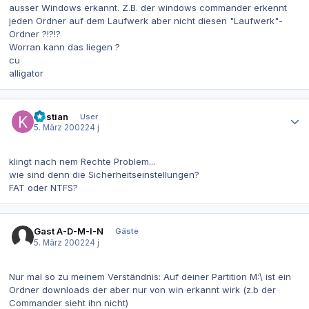
ausser Windows erkannt. Z.B. der windows commander erkennt
jeden Ordner auf dem Laufwerk aber nicht diesen "Laufwerk"-
Ordner ?!?!?
Worran kann das liegen ?
cu
alligator
Autor-Statistiken
Kristian
User
5. März 2002
24 j
klingt nach nem Rechte Problem...
wie sind denn die Sicherheitseinstellungen?
FAT oder NTFS?
Gast A-D-M-I-N
Gäste
5. März 2002
24 j
Nur mal so zu meinem Verständnis: Auf deiner Partition M:\ ist ein
Ordner downloads der aber nur von win erkannt wirk (z.b der
Commander sieht ihn nicht)