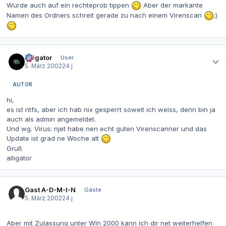
Würde auch auf ein rechteprob tippen
Aber der markante
Namen des Ordners schreit gerade zu nach einem Virenscan
;)
Autor-Statistiken
alligator
User
5. März 2002
24 j
AUTOR
hi,
es ist ntfs, aber ich hab nix gesperrt soweit ich weiss, denn bin ja
auch als admin angemeldet.
Und wg. Virus: njet habe nen echt guten Virenscanner und das
Update ist grad ne Woche alt
Gruß
alligator
Gast A-D-M-I-N
Gäste
5. März 2002
24 j
Aber mit Zulassung unter WIn 2000 kann ich dir net weiterhelfen