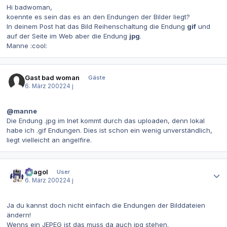
Hi badwoman,
koennte es sein das es an den Endungen der Bilder liegt?
In deinem Post hat das Bild
Reihenschaltung
die Endung
gif
und
auf der Seite im Web aber die Endung
jpg
.
Manne :cool:
Gast bad woman
Gäste
6. März 2002
24 j
@manne
Die Endung .jpg im Inet kommt durch das uploaden, denn lokal
habe ich .gif Endungen. Dies ist schon ein wenig unverständlich,
liegt vielleicht an
angelfire
.
Autor-Statistiken
Beagol
User
6. März 2002
24 j
Ja du kannst doch nicht einfach die Endungen der Bilddateien
ändern!
Wenns ein JEPEG ist das muss da auch jpg stehen.