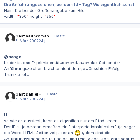
Die Anführungszeichen, bei dem
td - Tag
? Wo eigentlich sonst.
Nein. Die bei der Größenangabe zum Bild:
width=
"
350
"
height=
"
250
"
Gast bad woman
Gäste
6. März 2002
24 j
@beagol
Leider ist das Ergebnis enttäuschend, auch das Setzen der
Anführungszeichen brachte nicht den gewünschten Erfolg.
Thanx a lot...
Gast DanielH
Gäste
6. März 2002
24 j
Hi
so wie es aussieht, kann es eigentlich nur am Pfad liegen.
Der IE ist ja bekanntermaßen ein "Interpretationskünstler" (ja sogar
die Word-HTML-Seiten zeigt der an
), dem sind die
Anführungsstriche bei td und bei img relativ egal (td steht sogar in