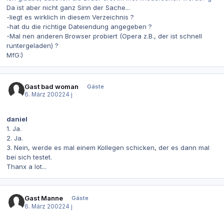
Da ist aber nicht ganz Sinn der Sache...
-liegt es wirklich in diesem Verzeichnis ?
-hat du die richtige Dateiendung angegeben ?
-Mal nen anderen Browser probiert (Opera z.B., der ist schnell
runtergeladen) ?
MfG:)
Gast bad woman
Gäste
6. März 2002
24 j
daniel
1. Ja.
2. Ja.
3. Nein, werde es mal einem Kollegen schicken, der es dann mal
bei sich testet.
Thanx a lot...
Gast Manne
Gäste
6. März 2002
24 j