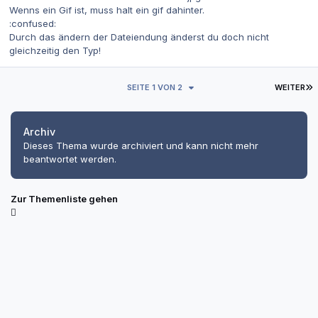
Wenns ein Gif ist, muss halt ein gif dahinter.
:confused:
Durch das ändern der Dateiendung änderst du doch nicht
gleichzeitig den Typ!
L
SEITE 1 VON 2
WEITER
Archiv
Dieses Thema wurde archiviert und kann nicht mehr
beantwortet werden.
Zur Themenliste gehen