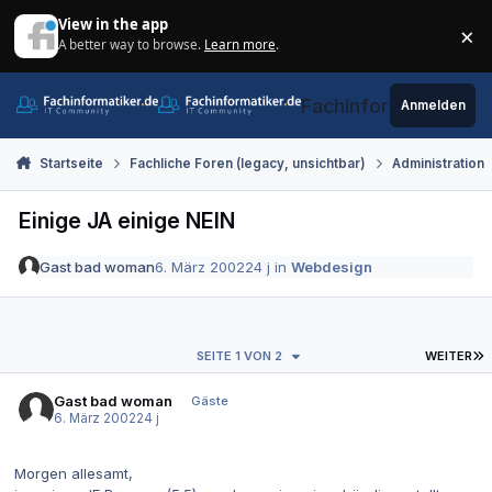
Zum Inhalt springen
View in the app
×
A better way to browse.
Learn more
.
Di
Fachinformatiker.de
Anmelden
Startseite
Fachliche Foren (legacy, unsichtbar)
Administration
Einige JA einige NEIN
Gast bad woman
6. März 2002
24 j
in
Webdesign
L
SEITE 1 VON 2
WEITER
Gast bad woman
Gäste
6. März 2002
24 j
Morgen allesamt,