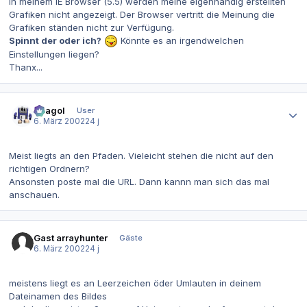
in meinem IE Browser (5.5) werden meine eigenhändig erstellten
Grafiken nicht angezeigt. Der Browser vertritt die Meinung die
Grafiken ständen nicht zur Verfügung.
Spinnt der oder ich?
Könnte es an irgendwelchen
Einstellungen liegen?
Thanx...
Autor-Statistiken
Beagol
User
6. März 2002
24 j
Meist liegts an den Pfaden. Vieleicht stehen die nicht auf den
richtigen Ordnern?
Ansonsten poste mal die URL. Dann kannn man sich das mal
anschauen.
Gast arrayhunter
Gäste
6. März 2002
24 j
meistens liegt es an Leerzeichen öder Umlauten in deinem
Dateinamen des Bildes