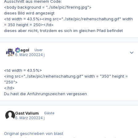
Ausschnitt aus meinem Code:
<body background = "../site/pic/firering.jpg">
dieses Bild wird angezeigt
<td width = 43.5%><img src="../site/pic/reihenschaltung.gif" width
= 350 height = 250></td>
dieses aber nicht, trotzdem es sich im gleichen Pfad befindet
Autor-Statistiken
Beagol
User
6. März 2002
24 j
<td width = 43.5%>
<img src="../site/pic/reihenschaltung.gif" width = "350" height =
"250">
</td>
Du hast die Anführungszeichen vergessen
Gast Valium
Gäste
6. März 2002
24 j
Original geschrieben von blast