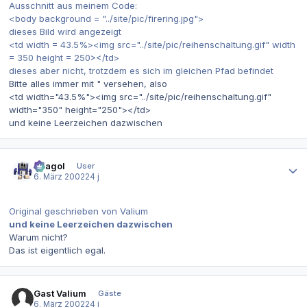
Ausschnitt aus meinem Code:
<body background = "../site/pic/firering.jpg">
dieses Bild wird angezeigt
<td width = 43.5%><img src="../site/pic/reihenschaltung.gif" width
= 350 height = 250></td>
dieses aber nicht, trotzdem es sich im gleichen Pfad befindet
Bitte alles immer mit " versehen, also
<td width="43.5%"><img src="../site/pic/reihenschaltung.gif"
width="350" height="250"></td>
und keine Leerzeichen dazwischen
Autor-Statistiken
Beagol
User
6. März 2002
24 j
Original geschrieben von Valium
und keine Leerzeichen dazwischen
Warum nicht?
Das ist eigentlich egal.
Gast Valium
Gäste
6. März 2002
24 j