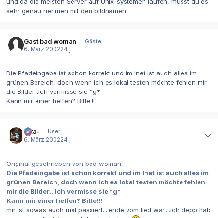
und da die meisten Server auf Unix-systemen laufen, musst du es
sehr genau nehmen mit den bildnamen
Gast bad woman
Gäste
6. März 2002
24 j
Die Pfadeingabe ist schon korrekt und im Inet ist auch alles im
grünen Bereich, doch wenn ich es lokal testen möchte fehlen mir
die Bilder...Ich vermisse sie *g*
Kann mir einer helfen? Bitte!!!
Autor-Statistiken
-cta-
User
6. März 2002
24 j
Original geschrieben von bad woman
Die Pfadeingabe ist schon korrekt und im Inet ist auch alles im
grünen Bereich, doch wenn ich es lokal testen möchte fehlen
mir die Bilder...Ich vermisse sie *g*
Kann mir einer helfen? Bitte!!!
mir ist sowas auch mal passiert....ende vom lied war....ich depp hab