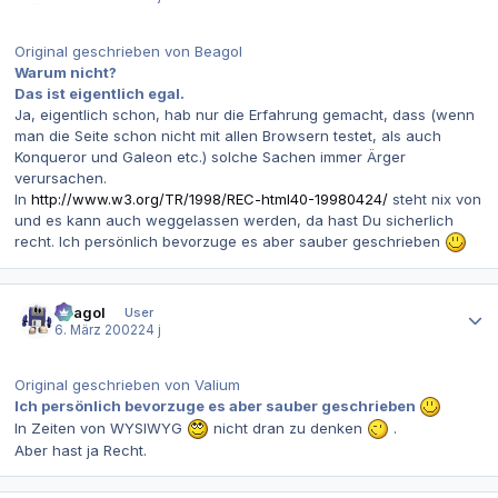
Original geschrieben von Beagol
Warum nicht?
Das ist eigentlich egal.
Ja, eigentlich schon, hab nur die Erfahrung gemacht, dass (wenn
man die Seite schon nicht mit allen Browsern testet, als auch
Konqueror und Galeon etc.) solche Sachen immer Ärger
verursachen.
In
http://www.w3.org/TR/1998/REC-html40-19980424/
steht nix von
und es kann auch weggelassen werden, da hast Du sicherlich
recht. Ich persönlich bevorzuge es aber sauber geschrieben
Autor-Statistiken
Beagol
User
6. März 2002
24 j
Original geschrieben von Valium
Ich persönlich bevorzuge es aber sauber geschrieben
In Zeiten von WYSIWYG
nicht dran zu denken
.
Aber hast ja Recht.