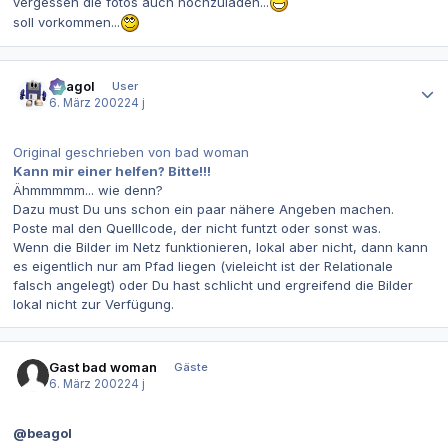
vergessen die fotos auch hochzuladen...
soll vorkommen...
Autor-Statistiken
Beagol
User
6. März 2002
24 j
Original geschrieben von bad woman
Kann mir einer helfen? Bitte!!!
Ähmmmmm... wie denn?
Dazu must Du uns schon ein paar nähere Angeben machen.
Poste mal den Quelllcode, der nicht funtzt oder sonst was.
Wenn die Bilder im Netz funktionieren, lokal aber nicht, dann kann
es eigentlich nur am Pfad liegen (vieleicht ist der Relationale
falsch angelegt) oder Du hast schlicht und ergreifend die Bilder
lokal nicht zur Verfügung.
Gast bad woman
Gäste
6. März 2002
24 j
@beagol