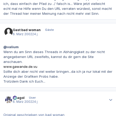
ich, dass einfach der Pfad zu ../ falsch is... Wäre jetzt vielleicht
echt mal ne Hilfe wenn Du den URL verraten würdest, sonst macht
der Thread hier meiner Meinung nach nicht mehr viel Sinn.
Gast bad woman
Gäste
6. März 2002
24 j
@valium
Wenn du am Sinn dieses Threads in Abhängigkeit zu der nicht
angegebenen URL zweifelts, kannst du dir gern die Site
anschauen.
www.gawande.de.vu
Sollte dich aber nicht viel weiter bringen...da ich ja nur lokal mit der
Anzeige der Grafiken Probs habe.
Trotzdem Dank ich Euch...
Autor-Statistiken
Beagol
User
6. März 2002
24 j
Original geschrieben von bad woman