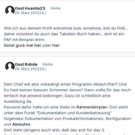
Gast Huanita23
Gäste
26. März 2002
24 j
Wie ich aus deinem Profil entnehme bzw. annehme, bist du FIAE...
daher müsstest du auch das Tabellen-Buch haben... dort ist ein
PAP mit Beispiel drinn.
Sonst guck mal hier
oder
hier
Gast Rohde
Gäste
26. März 2002
24 j
Dein Chef will also unbedingt einen Programm-Ablauf-Plan? Und
Du hast keinen blassen Schimmer davon? Dann sollte Dir das doch
einfach mal jemand beibringen. Dazu ist schließlich eine
Ausbildung da.
Passend dafür halte ich eine Stelle im
Rahmenlehrplan
. Dort steht
unter dem Punkt "Dokumentation und Kundenbetreuung"
folgendes: Dokumentation von Produktinformationen, Konfiguration
und
Abläufen
.
Dort steht übrigens auch drin, daß das erst für das 3.