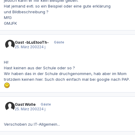
jedoch kann er mir kein Beispiel geben.
Hat jemand evtl. so ein Beispiel oder eine gute erklärung
und Bildbeschreibung ?
MfG
GMJFK
Gast -bLuEtooTh-
Gäste
25. März 2002
24 j
Hi!
Hast keinen aus der Schule oder so ?
Wir haben das in der Schule druchgenommen, hab aber im Mom
trotzdem keinen hier. Such doch einfach mal bei google nach PAP.
Gast Wolle
Gäste
25. März 2002
24 j
Verschoben zu IT-Allgemein...