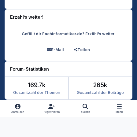
Erzähl’s weiter!
Gefällt dir Fachinformatiker.de? Erzähl’s weiter!
E-Mail
Teilen
Forum-Statistiken
169.7k
265k
Gesamtzahl der Themen
Gesamtzahl der Beiträge
Heller Modus
Dunkler Modus
Systemeinstellung
Anmelden
Registrieren
Suchen
Menü
Datenschutz
Kontakt
Cookies
RSS
Fachinformatiker 2026
Powered by
Invision Community