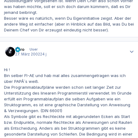
Ausbildungjahr vorgesehen ist. Wenn Dein Chef also schon vorher
was haben möchte, soll er sich doch darum kümmern, daß es Dir
jemand beibringt.
Besser wäre es natürlich, wenn Du Eigeninitiative zeigst. Aber der
andere Weg ist einfacher (aber in Hinblick auf das Bild, was Du bei
Deinem Chef von Dir erzeugst eindeutig nicht besser).
Autor-Statistiken
Boro
User
27. März 2002
24 j
Hi !
Bin selber FI-AE und hab mal alles zusammengetragen was ich
über PAPÂ´s weiß.
Die Programmablaufpläne werden schon seit langer Zeit zur
Unterstützung des linearen Programmierstil verwendet. Im Grunde
erfüllt ein Programmablaufplan die selben Aufgaben wie ein
Struktogramm, es ist eine graphische Darstellung von Anweisung
& Verzweigungen. (DIN 66001)
Als Symbole gibt es Rechteckte mit abgerundeten Ecken als Start
bzw. Endpunkte, normale Rechtecke als Anweisungen und Rauten
als Entscheidung. Anders als bei Struktogrammen gibt es keine
gesonderte Darstellung von Schleifen. Die Bedingung wird in einer