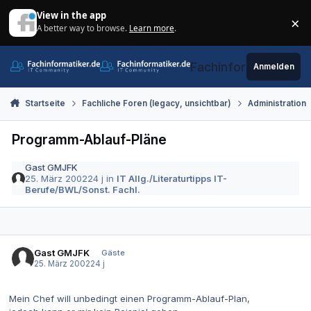
Zum Inhalt springen
View in the app
×
A better way to browse.
Learn more
.
Di
Fachinformatiker.de
Anmelden
Startseite
Fachliche Foren (legacy, unsichtbar)
Administration
Programm-Ablauf-Pläne
Gast GMJFK
25. März 2002
24 j
in
IT Allg./Literaturtipps IT-
Berufe/BWL/Sonst. Fachl.
Gast GMJFK
Gäste
25. März 2002
24 j
Mein Chef will unbedingt einen Programm-Ablauf-Plan,