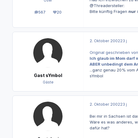
User
@Threadersteller:
Bitte künftig Fragen
nur
567
20
Beiträge
Reputation
2. Oktober 2002
23 j
Original geschrieben von
Ich glaub im Mom darf 
ABER unbedingt dem Arbe
...ganz genau 20% vom A
Gast sYmbol
sYmbol
Gäste
2. Oktober 2002
23 j
Bei mir in Sachsen ist da
Wäre es was anderes, we
dafür hat?