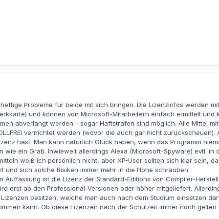
heftige Probleme für beide mit sich bringen. Die Lizenzinfos werden m
karte) und können von Microsoft-Mitarbeitern einfach ermittelt und ko
en abverlangt werden - sogar Haftstrafen sind möglich. Alle Mittel mit
LFREI vernichtet werden (wovor die auch gar nicht zurückscheuen). Ar
zenz hast. Man kann natürlich Glück haben, wenn das Programm niemal
n wie ein Grab. Inwieweit allerdings Alexa (Microsoft-Spyware) evtl. in
tteln weiß ich persönlich nicht, aber XP-User sollten sich klar sein,
zt und sich solche Risiken immer mehr in die Höhe schrauben.
 Auffassung ist die Lizenz der Standard-Editions von Compiler-Herstell
ird erst ab den Professional-Versionen oder höher mitgeliefert. Allerd
e Lizenzen besitzen, welche man auch nach dem Studium einsetzen darf.
ommen kann. Ob diese Lizenzen nach der Schulzeit immer noch gelten w