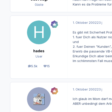
Kann es da Probleme für
Gäste
1. Oktober 2002
23 j
Es gibt mit Sicherheit Pr
1. fuer Dich als Nutzer ni
und
2. fuer Deinen "Kunden", 
hades
Erwirb die passende VB-L
Erkundige Dich aber beim
User
Im schlimmsten Fall muss
5.5k
15
Beiträge
Reputation
1. Oktober 2002
23 j
Ich glaub im Mom darf m
ABER unbedingt dem Arbei