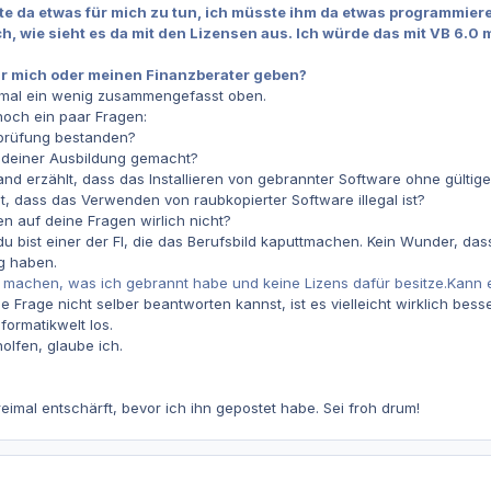
te da etwas für mich zu tun, ich müsste ihm da etwas programmieren
h, wie sieht es da mit den Lizensen aus. Ich würde das mit VB 6.0
ür mich oder meinen Finanzberater geben?
mal ein wenig zusammengefasst oben.
 noch ein paar Fragen:
sprüfung bestanden?
 deiner Ausbildung gemacht?
and erzählt, dass das Installieren von gebrannter Software ohne gültige
lt, dass das Verwenden von raubkopierter Software illegal ist?
en auf deine Fragen wirlich nicht?
 du bist einer der FI, die das Berufsbild kaputtmachen. Kein Wunder, da
g haben.
0 machen, was ich gebrannt habe und keine Lizens dafür besitze.Kann
e Frage nicht selber beantworten kannst, ist es vielleicht wirklich bes
nformatikwelt los.
olfen, glaube ich.
reimal entschärft, bevor ich ihn gepostet habe. Sei froh drum!