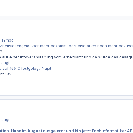
n sYmbol
rbeitslosengeld. Wer mehr bekommt darf also auch noch mehr dazuve
o?
 auf einer Infoveranstaltung vom Arbeitsamt und da wurde das gesagt.
 Jugi
s auf 165 € festgelegt. Naja!
t 185 ...
 Jugi
tion. Habe im August ausgelernt und bin jetzt Fachinformatiker AE. B