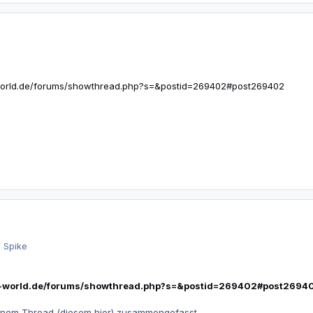
r-world.de/forums/showthread.php?s=&postid=269402#post269402
 Spike
ker-world.de/forums/showthread.php?s=&postid=269402#post2694
inem Thread (diesem hier) zusammengefasst.