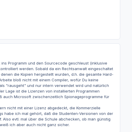
it ins Programm und den Sourcecode geschleust (inklusive
ntrolliert werden. Sobald da ein Rechtsanwalt eingeschaltet
 denen die Kopien hergestellt wurden, d.h. die gesamte Hard-
beite bloß nicht mit einem Compiler, wofür Du keine
s "rausgeht" und nur intern verwendet wird und natürlich
 der Lage ist die Lizenzen von installierten Programmen
 daß auch Microsoft zwischenzeitlich Spionageprogramme für
ern nicht mit einer Lizenz abgedeckt, die Kommerzielle
ings habe ich mal gehört, daß die Studenten-Versionen von der
 Also evtl. mal über die Schule abchecken, ob man günstig
eiß ich aber auch nicht ganz sicher.