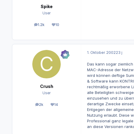
Spike
User
1.2k
10
Beiträge
Reputation
1. Oktober 2002
23 j
Das kann sogar ziemlich 
MAC-Adresse der Netzwerk
wird können deftige Summ
& Software kann KONTROL
Crush
rechtmäßig erworbene Li
alle Beteiligten schweige
User
einzusehen und zu übermi
derartige Zwecke einset
2k
14
Beiträge
Reputation
Entgegen der allgemeinen
Nutzung erlaubt. Diese w
Professional ganz legal
an diese Versionen rank