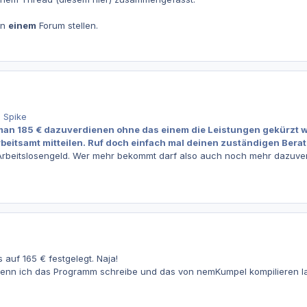
in
einem
Forum stellen.
 Spike
man 185 € dazuverdienen ohne das einem die Leistungen gekürzt 
itsamt mitteilen. Ruf doch einfach mal deinen zuständigen Berater
rbeitslosengeld. Wer mehr bekommt darf also auch noch mehr dazuve
s auf 165 € festgelegt. Naja!
nn ich das Programm schreibe und das von nemKumpel kompilieren lass