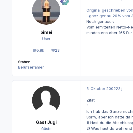
Original geschrieben vo
...ganz genau 20% vom A
Noch genauer:
Vom ermittelten Netto-Ne
bimei
mindestens aber 165 Eur 
User
5.8k
23
Beiträge
Reputation
Status:
Berufserfahren
3. Oktober 2002
23 j
Zitat
"
Ich hab das Ganze noch
Sorry, aber ich hätte da
Gast Jugi
1) Hast du die Abschlus
2) Was hast du während
Gäste