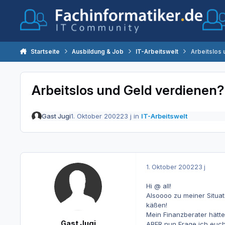
Zum Inhalt springen
Startseite
Ausbildung & Job
IT-Arbeitswelt
Arbeitslos
Arbeitslos und Geld verdienen?
Gast Jugi
1. Oktober 2002
23 j
in
IT-Arbeitswelt
1. Oktober 2002
23 j
Hi @ all!
Alsoooo zu meiner Situat
käßen!
Mein Finanzberater hätte
Gast Jugi
ABER nun Frage ich euch,