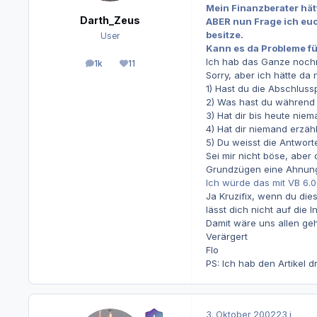
Mein Finanzberater hät
Darth_Zeus
ABER nun Frage ich euc
besitze.
User
Kann es da Probleme f
Ich hab das Ganze noch
1k
11
Beiträge
Reputation
Sorry, aber ich hätte da
1) Hast du die Abschlus
2) Was hast du während
3) Hat dir bis heute niem
4) Hat dir niemand erzäh
5) Du weisst die Antwort
Sei mir nicht böse, aber
Grundzügen eine Ahnun
Ich würde das mit VB 6.
Ja Kruzifix, wenn du dies
lässt dich nicht auf die I
Damit wäre uns allen geh
Verärgert
Flo
PS: Ich hab den Artikel d
3. Oktober 2002
23 j