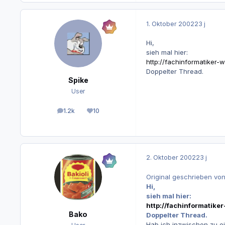
1. Oktober 2002
23 j
Hi,
sieh mal hier:
http://fachinformatike
Doppelter Thread.
Spike
User
1.2k
10
Beiträge
Reputation
2. Oktober 2002
23 j
Original geschrieben von
Hi,
sieh mal hier:
http://fachinformati
Bako
Doppelter Thread.
Hab ich inzwischen zu e