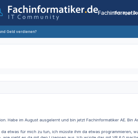
Fachinformatik
Beiträge
Co
 und Geld verdienen?
ion. Habe im August ausgelernt und bin jetzt Fachinformatiker AE. Bin A
 da etwas für mich zu tun, ich müsste ihm da etwas programmieren, was 
 wie sieht es da mit den Lizensen aus. Ich würde das mit VB 6.0 mach