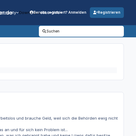
er.de
mmunity
Downloads
Jobs
Info
Bereits registriert? Anmelden
Registrieren
Suchen
rbeitslos und brauche Geld, weil sich die Behörden ewig nicht
an und für sich kein Problem ist...
en, was ich gebrannt habe und keine Lizens dafür besitze.