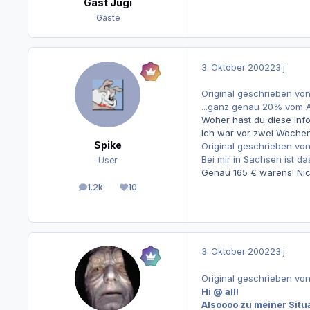
Gast Jugi
Gäste
3. Oktober 2002
23 j
Original geschrieben vo
...ganz genau 20% vom A
Woher hast du diese Inf
Ich war vor zwei Wochen
Spike
Original geschrieben von
Bei mir in Sachsen ist da
User
Genau 165 € warens! Nich
1.2k
10
Beiträge
Reputation
3. Oktober 2002
23 j
Original geschrieben von
Hi @ all!
Alsoooo zu meiner Situa