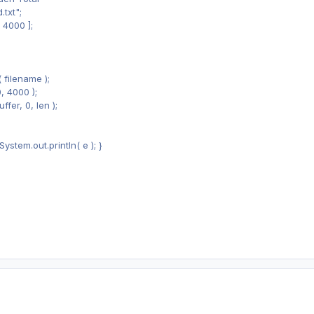
.txt";
 4000 ];
 filename );
0, 4000 );
ffer, 0, len );
ystem.out.println( e ); }
}