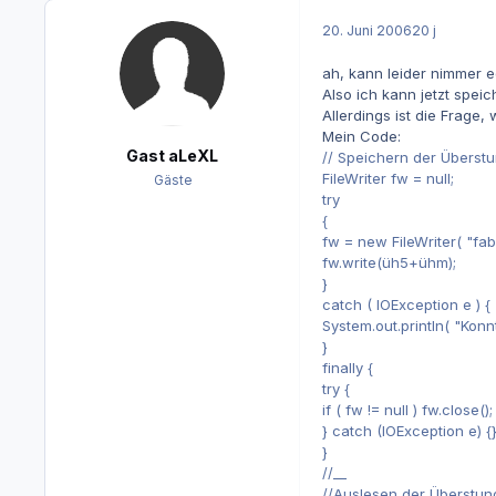
20. Juni 2006
20 j
ah, kann leider nimmer ed
Also ich kann jetzt spe
Allerdings ist die Frage,
Mein Code:
Gast aLeXL
// Speichern der Überst
FileWriter fw = null;
Gäste
try
{
fw = new FileWriter( "fabe
fw.write(üh5+ühm);
}
catch ( IOException e ) {
System.out.println( "Konnt
}
finally {
try {
if ( fw != null ) fw.close();
} catch (IOException e) {
}
//__
//Auslesen der Überstun