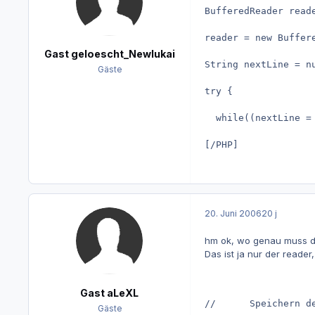
BufferedReader read
reader = new Buffer
Gast geloescht_Newlukai
String nextLine = n
Gäste
try {
  while((nextLine =
[/PHP]
20. Juni 2006
20 j
hm ok, wo genau muss da
Das ist ja nur der reader
Gast aLeXL
//		Speichern
Gäste