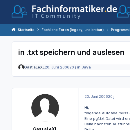
Zum Inhalt springen
Startseite
Fachliche Foren (legacy, unsichtbar)
Programmi
in .txt speichern und auslesen
Gast aLeXL
20. Juni 2006
20 j
in
Java
20. Juni 2006
20 j
Hi,
folgende Aufgabe muss 
Eine pg1.txt Datei wird e
Beim nächsten Ausführen 
Gast aLeXL
Dritte.