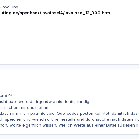
 Java und IO:
puting.de/openbook/javainsel4/javainsel_12_000.htm
eund ^^
cht aber werd da irgendwie nie richtig fündig.
 ich schau mir das mal an.
 dass ihr mir ein paar Beispiel Quellcodes posten könntet, damit ich da
e ich speicher und wie ich ordner erstelle und durchsuche nach dateien 
hon, wollte eigentlich wissen, wie ich Werte aus einer Datei auslesen k