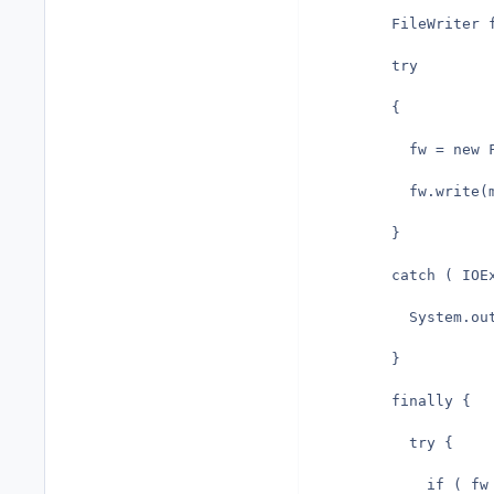
		FileWriter
	    try
	    {
	      fw = new 
	      fw.write(
	    }
	    catch ( IOE
	      System.o
	    }
	    finally {
	      try {
	        if ( fw