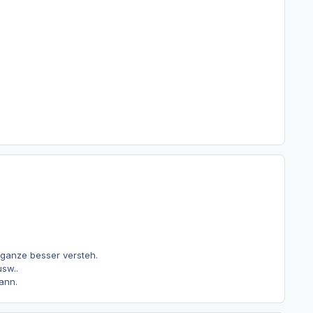
s ganze besser versteh.
usw..
ann.