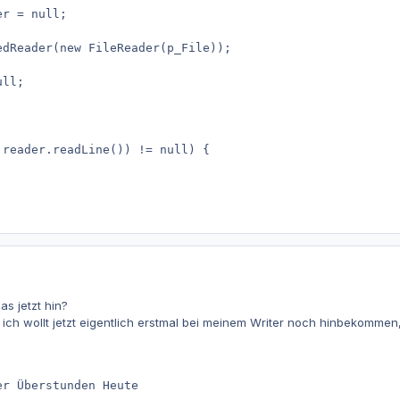
er = null;
edReader(new FileReader(p_File));
ull;
 reader.readLine()) != null) {
s jetzt hin?
, ich wollt jetzt eigentlich erstmal bei meinem Writer noch hinbekommen
 der Überstunden Heute