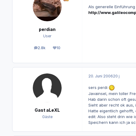
Als generelle Einführung
http://www.galileocom
perdian
User
2.8k
10
Beiträge
Reputation
20. Juni 2006
20 j
sers perdi
Javainsel, mein toller Fr
Hab darin schon oft gesu
Sieht aber recht ok aus,
Gast aLeXL
Hatte eigentlich gehofft,
edit: Also steht drin wi
Gäste
Speichern kann ich ja sc