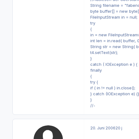
String filename = "fabend
byte buffer[] = new byte[
FileInputStream in = null;
try
{
in = new FileInputStream(
int len = in.read( buffer, 
String str = new String( bu
t4.setText(str);
}
catch ( IOException e ) { S
finally
{
try {
if ( in != null ) in.close();
} catch (IOException e) {
}
//-
20. Juni 2006
20 j