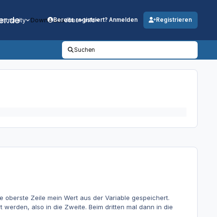
er.de
mmunity
Downloads
Jobs
Info
Bereits registriert? Anmelden
Registrieren
Suchen
 die oberste Zeile mein Wert aus der Variable gespeichert.
erden, also in die Zweite. Beim dritten mal dann in die