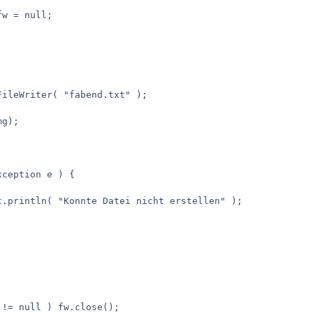
 fw = null;
FileWriter( "fabend.txt" );
mg);
xception e ) {
ut.println( "Konnte Datei nicht erstellen" );
 != null ) fw.close();