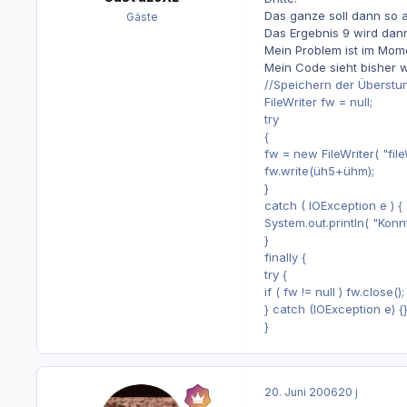
Das ganze soll dann so a
Gäste
Das Ergebnis 9 wird dann
Mein Problem ist im Mome
Mein Code sieht bisher wi
//Speichern der Überstu
FileWriter fw = null;
try
{
fw = new FileWriter( "fileW
fw.write(üh5+ühm);
}
catch ( IOException e ) {
System.out.println( "Konnt
}
finally {
try {
if ( fw != null ) fw.close();
} catch (IOException e) {
}
20. Juni 2006
20 j