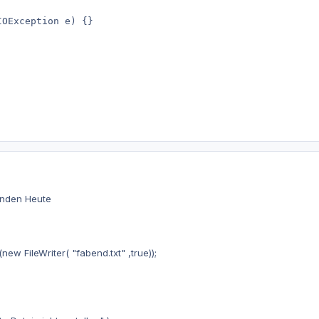
IOException e) {}
unden Heute
ew FileWriter( "fabend.txt" ,true));