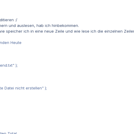
itieren :/
ichern und auslesen, hab ich hinbekommen.
 wie speicher ich in eine neue Zeile und wie lese ich die einzelnen Zeil
unden Heute
nd.txt" );
e Datei nicht erstellen" );
}
den Total