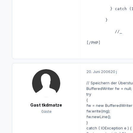
	      } catch (
	    }
		    //_
[/PHP]
20. Juni 2006
20 j
// Speichern der Überst
BufferedWriter fw = null;
try
{
Gast tkdmatze
fw = new BufferedWriter(n
fw.write(mg);
Gäste
fw.newLine();
}
catch ( IOException e ) {