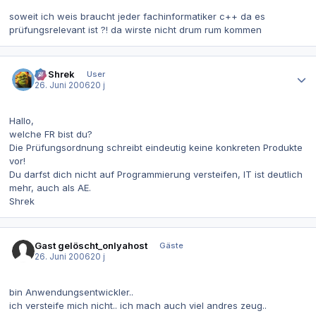
soweit ich weis braucht jeder fachinformatiker c++ da es
prüfungsrelevant ist ?! da wirste nicht drum rum kommen
Autor-Statistiken
IT-Shrek
User
26. Juni 2006
20 j
Hallo,
welche FR bist du?
Die Prüfungsordnung schreibt eindeutig keine konkreten Produkte
vor!
Du darfst dich nicht auf Programmierung versteifen, IT ist deutlich
mehr, auch als AE.
Shrek
Gast gelöscht_onlyahost
Gäste
26. Juni 2006
20 j
bin Anwendungsentwickler..
ich versteife mich nicht.. ich mach auch viel andres zeug..