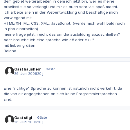
dem gebiet weiterarbeiten in dem ich jetzt bin, weil es meine
arbeitsstelle so verlangt und mir es auch sehr viel spaß macht.
ich arbeite allein in der Webentwicklung und beschäftige mich
vorwiegend mit:
HTML/XHTML, CSS, XML, JavaScript, (werde mich wohl bald noch
in php einarbeiten)
meine frage jetzt.. reicht das um die ausbildung abzuschließen?
oder brauche ich eine sprache wie c# oder c++?
mit lieben grüßen
Roland
Gast hausherr
Gäste
26. Juni 2006
20 j
Eine "richtige" Sprache zu können ist natürlich nicht verkehrt, da
die von dir angegebenen an sich keine Programmiersprachen
sind.
Gast stigi
Gäste
26. Juni 2006
20 j