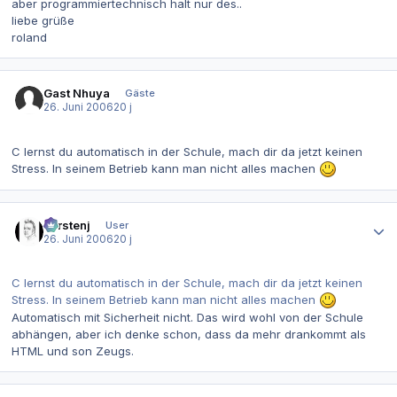
aber programmiertechnisch halt nur des..
liebe grüße
roland
Gast Nhuya
Gäste
26. Juni 2006
20 j
C lernst du automatisch in der Schule, mach dir da jetzt keinen
Stress. In seinem Betrieb kann man nicht alles machen
Autor-Statistiken
carstenj
User
26. Juni 2006
20 j
C lernst du automatisch in der Schule, mach dir da jetzt keinen
Stress. In seinem Betrieb kann man nicht alles machen
Automatisch mit Sicherheit nicht. Das wird wohl von der Schule
abhängen, aber ich denke schon, dass da mehr drankommt als
HTML und son Zeugs.
Autor-Statistiken