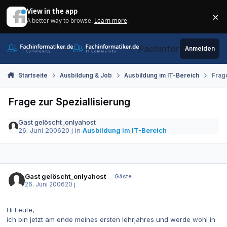
Zum Inhalt springen
View in the app
×
A better way to browse.
Learn more
.
Di
Fachinformatiker.de
Anmelden
Startseite
Ausbildung & Job
Ausbildung im IT-Bereich
Frage
Frage zur Speziallisierung
Gast gelöscht_onlyahost
26. Juni 2006
20 j
in
Ausbildung im IT-Bereich
Gast gelöscht_onlyahost
Gäste
26. Juni 2006
20 j
Hi Leute,
ich bin jetzt am ende meines ersten lehrjahres und werde wohl in