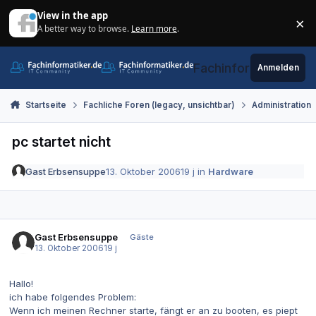
Zum Inhalt springen
View in the app
×
A better way to browse.
Learn more
.
Di
Fachinformatiker.de
Anmelden
Startseite
Fachliche Foren (legacy, unsichtbar)
Administration
pc startet nicht
Gast Erbsensuppe
13. Oktober 2006
19 j
in
Hardware
Gast Erbsensuppe
Gäste
13. Oktober 2006
19 j
Hallo!
ich habe folgendes Problem:
Wenn ich meinen Rechner starte, fängt er an zu booten, es piept