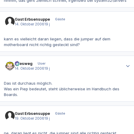
hmmm, das geht ziemlich schnell, irgendwo bei system32\drivers
Gast Erbsensuppe
Gäste
14. Oktober 2006
19 j
kann es vielleicht daran liegen, dass die jumper auf dem
motherboard nicht richtig gesteckt sind?
Autor-Statistiken
allesweg
User
14. Oktober 2006
19 j
Das ist durchaus möglich.
Was ein Piep bedeutet, steht üblicherweise im Handbuch des
Boards.
Gast Erbsensuppe
Gäste
19. Oktober 2006
19 j
ne, daran liegt es nicht, die jumper sind alle richtig gesteckt,