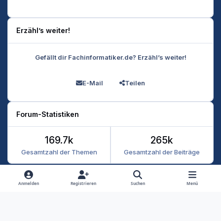
Erzähl’s weiter!
Gefällt dir Fachinformatiker.de? Erzähl’s weiter!
E-Mail
Teilen
Forum-Statistiken
169.7k
265k
Gesamtzahl der Themen
Gesamtzahl der Beiträge
Heller Modus
Dunkler Modus
Systemeinstellung
Anmelden
Registrieren
Suchen
Menü
Datenschutz
Kontakt
Cookies
RSS
Fachinformatiker 2026
Powered by
Invision Community