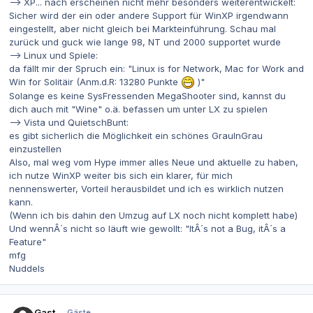
--> XP... nach erscheinen nicht mehr besonders weiterentwickelt:
Sicher wird der ein oder andere Support für WinXP irgendwann
eingestellt, aber nicht gleich bei Markteinführung. Schau mal
zurück und guck wie lange 98, NT und 2000 supportet wurde
--> Linux und Spiele:
da fällt mir der Spruch ein: "Linux is for Network, Mac for Work and
Win for Solitäir (Anm.d.R: 13280 Punkte
)"
Solange es keine SysFressenden MegaShooter sind, kannst du
dich auch mit "Wine" o.ä. befassen um unter LX zu spielen
--> Vista und QuietschBunt:
es gibt sicherlich die Möglichkeit ein schönes GrauInGrau
einzustellen
Also, mal weg vom Hype immer alles Neue und aktuelle zu haben,
ich nutze WinXP weiter bis sich ein klarer, für mich
nennenswerter, Vorteil herausbildet und ich es wirklich nutzen
kann.
(Wenn ich bis dahin den Umzug auf LX noch nicht komplett habe)
Und wennÂ´s nicht so läuft wie gewollt: "ItÂ´s not a Bug, itÂ´s a
Feature"
mfg
Nuddels
Gast
Gäste