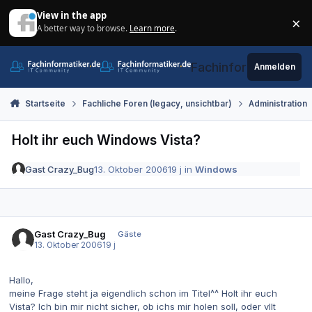
Zum Inhalt springen
View in the app
×
A better way to browse.
Learn more
.
Di
Fachinformatiker.de
Anmelden
Startseite
Fachliche Foren (legacy, unsichtbar)
Administration
Holt ihr euch Windows Vista?
Gast Crazy_Bug
13. Oktober 2006
19 j
in
Windows
Gast Crazy_Bug
Gäste
13. Oktober 2006
19 j
Hallo,
meine Frage steht ja eigendlich schon im Titel^^ Holt ihr euch
Vista? Ich bin mir nicht sicher, ob ichs mir holen soll, oder vllt