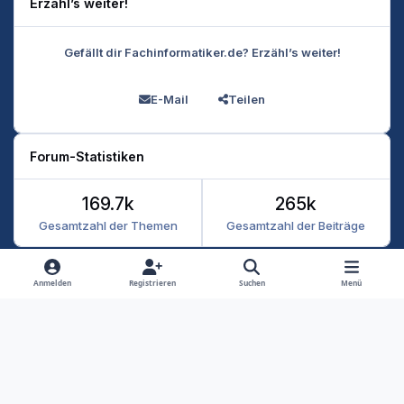
Erzähl’s weiter!
Gefällt dir Fachinformatiker.de? Erzähl’s weiter!
E-Mail
Teilen
Forum-Statistiken
169.7k
265k
Gesamtzahl der Themen
Gesamtzahl der Beiträge
Heller Modus
Dunkler Modus
Systemeinstellung
Anmelden
Registrieren
Suchen
Menü
Datenschutz
Kontakt
Cookies
RSS
Fachinformatiker 2026
Powered by
Invision Community