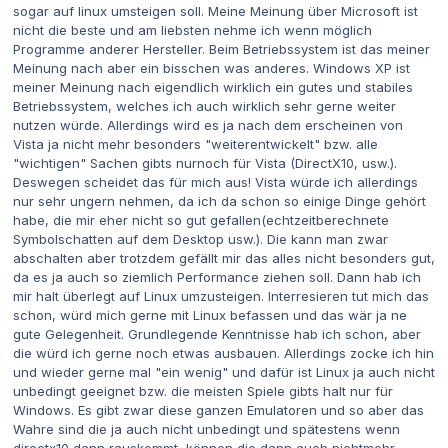
sogar auf linux umsteigen soll. Meine Meinung über Microsoft ist
nicht die beste und am liebsten nehme ich wenn möglich
Programme anderer Hersteller. Beim Betriebssystem ist das meiner
Meinung nach aber ein bisschen was anderes. Windows XP ist
meiner Meinung nach eigendlich wirklich ein gutes und stabiles
Betriebssystem, welches ich auch wirklich sehr gerne weiter
nutzen würde. Allerdings wird es ja nach dem erscheinen von
Vista ja nicht mehr besonders "weiterentwickelt" bzw. alle
"wichtigen" Sachen gibts nurnoch für Vista (DirectX10, usw.).
Deswegen scheidet das für mich aus! Vista würde ich allerdings
nur sehr ungern nehmen, da ich da schon so einige Dinge gehört
habe, die mir eher nicht so gut gefallen(echtzeitberechnete
Symbolschatten auf dem Desktop usw.). Die kann man zwar
abschalten aber trotzdem gefällt mir das alles nicht besonders gut,
da es ja auch so ziemlich Performance ziehen soll. Dann hab ich
mir halt überlegt auf Linux umzusteigen. Interresieren tut mich das
schon, würd mich gerne mit Linux befassen und das wär ja ne
gute Gelegenheit. Grundlegende Kenntnisse hab ich schon, aber
die würd ich gerne noch etwas ausbauen. Allerdings zocke ich hin
und wieder gerne mal "ein wenig" und dafür ist Linux ja auch nicht
unbedingt geeignet bzw. die meisten Spiele gibts halt nur für
Windows. Es gibt zwar diese ganzen Emulatoren und so aber das
Wahre sind die ja auch nicht unbedingt und spätestens wenn
directx10 dann rauskommt, können die dann auch nichtmehr