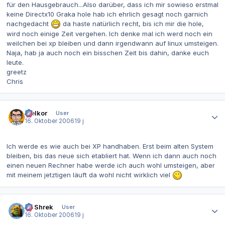
für den Hausgebrauch...Also darüber, dass ich mir sowieso erstmal
keine Directx10 Graka hole hab ich ehrlich gesagt noch garnich
nachgedacht
da haste natürlich recht, bis ich mir die hole,
wird noch einige Zeit vergehen. Ich denke mal ich werd noch ein
weilchen bei xp bleiben und dann irgendwann auf linux umsteigen.
Naja, hab ja auch noch ein bisschen Zeit bis dahin, danke euch
leute.
greetz
Chris
Autor-Statistiken
Melkor
User
16. Oktober 2006
19 j
Ich werde es wie auch bei XP handhaben. Erst beim alten System
bleiben, bis das neue sich etabliert hat. Wenn ich dann auch noch
einen neuen Rechner habe werde ich auch wohl umsteigen, aber
mit meinem jetztigen läuft da wohl nicht wirklich viel
Autor-Statistiken
IT-Shrek
User
16. Oktober 2006
19 j