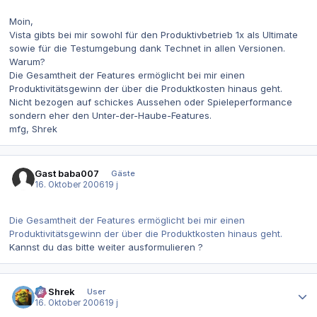
Moin,
Vista gibts bei mir sowohl für den Produktivbetrieb 1x als Ultimate
sowie für die Testumgebung dank Technet in allen Versionen.
Warum?
Die Gesamtheit der Features ermöglicht bei mir einen
Produktivitätsgewinn der über die Produktkosten hinaus geht.
Nicht bezogen auf schickes Aussehen oder Spieleperformance
sondern eher den Unter-der-Haube-Features.
mfg, Shrek
Gast baba007
Gäste
16. Oktober 2006
19 j
Die Gesamtheit der Features ermöglicht bei mir einen
Produktivitätsgewinn der über die Produktkosten hinaus geht.
Kannst du das bitte weiter ausformulieren ?
Autor-Statistiken
IT-Shrek
User
16. Oktober 2006
19 j