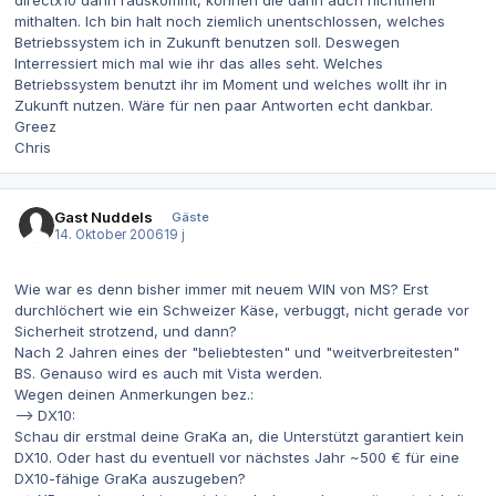
mithalten. Ich bin halt noch ziemlich unentschlossen, welches
Betriebssystem ich in Zukunft benutzen soll. Deswegen
Interressiert mich mal wie ihr das alles seht. Welches
Betriebssystem benutzt ihr im Moment und welches wollt ihr in
Zukunft nutzen. Wäre für nen paar Antworten echt dankbar.
Greez
Chris
Gast Nuddels
Gäste
14. Oktober 2006
19 j
Wie war es denn bisher immer mit neuem WIN von MS? Erst
durchlöchert wie ein Schweizer Käse, verbuggt, nicht gerade vor
Sicherheit strotzend, und dann?
Nach 2 Jahren eines der "beliebtesten" und "weitverbreitesten"
BS. Genauso wird es auch mit Vista werden.
Wegen deinen Anmerkungen bez.:
--> DX10:
Schau dir erstmal deine GraKa an, die Unterstützt garantiert kein
DX10. Oder hast du eventuell vor nächstes Jahr ~500 € für eine
DX10-fähige GraKa auszugeben?