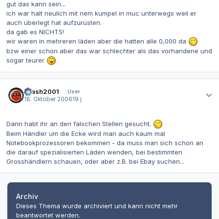
gut das kann sein...
ich war halt neulich mit nem kumpel in muc unterwegs weil er
auch überlegt hat aufzurüsten.
da gab es NICHTS!
wir waren in mehreren läden aber die hatten alle 0,000 da
bzw einer schon aber das war schlechter als das vorhandene und
sogar teurer
Autor-Statistiken
Crash2001
User
18. Oktober 2006
19 j
Dann habt ihr an den falschen Stellen gesucht.
Beim Händler um die Ecke wird man auch kaum mal
Notebookprozessoren bekommen - da muss man sich schon an
die darauf spezialisierten Läden wenden, bei bestimmten
Grosshändlern schauen, oder aber z.B. bei Ebay suchen...
Archiv
Dieses Thema wurde archiviert und kann nicht mehr
beantwortet werden.