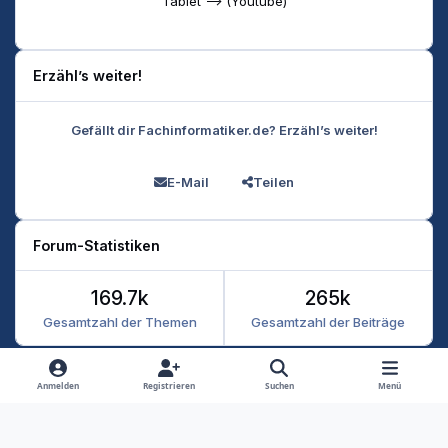
Tablet --> (Youtube)
Erzähl’s weiter!
Gefällt dir Fachinformatiker.de? Erzähl’s weiter!
E-Mail
Teilen
Forum-Statistiken
169.7k
265k
Gesamtzahl der Themen
Gesamtzahl der Beiträge
Heller Modus
Dunkler Modus
Systemeinstellung
Anmelden
Registrieren
Suchen
Menü
Datenschutz
Kontakt
Cookies
RSS
Fachinformatiker 2026
Powered by
Invision Community