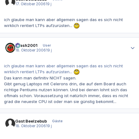
17. Oktober 2006
19 j
ich glaube man kann aber allgemein sagen das es sich nicht
wirklich rentiert LTPs aufzurüsten...
Autor-Statistiken
Crash2001
User
18. Oktober 2006
19 j
ich glaube man kann aber allgemein sagen das es sich nicht
wirklich rentiert LTPs aufzurüsten...
Das kann man definitiv NICHT sagen.
Gibt genug Laptops mit Celerons drin, die auf dem Board auch
richtige Pentiums nutzen können. Und bei denen lohnt sich das
oftmals schon. Voraussetzung ist natürlich immer, dass es nicht
grad die neueste CPU ist oder man sie günstig bekommt...
Gast Beelzebub
Gäste
18. Oktober 2006
19 j