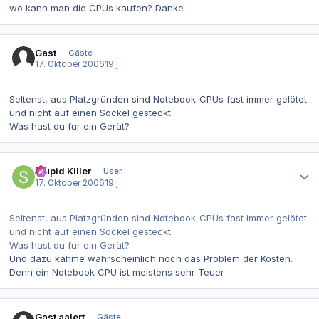
wo kann man die CPUs kaufen? Danke
Gast
Gäste
17. Oktober 2006
19 j
Seltenst, aus Platzgründen sind Notebook-CPUs fast immer gelötet
und nicht auf einen Sockel gesteckt.
Was hast du für ein Gerät?
Autor-Statistiken
Stupid Killer
User
17. Oktober 2006
19 j
Seltenst, aus Platzgründen sind Notebook-CPUs fast immer gelötet
und nicht auf einen Sockel gesteckt.
Was hast du für ein Gerät?
Und dazu kähme wahrscheinlich noch das Problem der Kosten.
Denn ein Notebook CPU ist meistens sehr Teuer
Gast aalert
Gäste