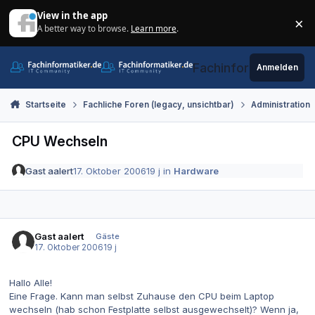
Zum Inhalt springen
View in the app
×
A better way to browse.
Learn more
.
Di
Fachinformatiker.de
Anmelden
Startseite
Fachliche Foren (legacy, unsichtbar)
Administration
CPU Wechseln
Gast aalert
17. Oktober 2006
19 j
in
Hardware
Gast aalert
Gäste
17. Oktober 2006
19 j
Hallo Alle!
Eine Frage. Kann man selbst Zuhause den CPU beim Laptop
wechseln (hab schon Festplatte selbst ausgewechselt)? Wenn ja,