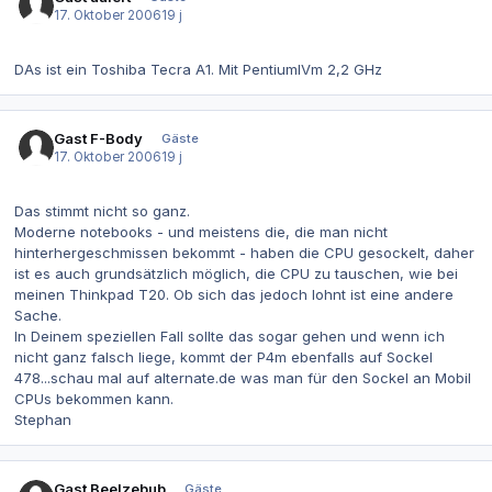
17. Oktober 2006
19 j
DAs ist ein Toshiba Tecra A1. Mit PentiumIVm 2,2 GHz
Gast F-Body
Gäste
17. Oktober 2006
19 j
Das stimmt nicht so ganz.
Moderne notebooks - und meistens die, die man nicht
hinterhergeschmissen bekommt - haben die CPU gesockelt, daher
ist es auch grundsätzlich möglich, die CPU zu tauschen, wie bei
meinen Thinkpad T20. Ob sich das jedoch lohnt ist eine andere
Sache.
In Deinem speziellen Fall sollte das sogar gehen und wenn ich
nicht ganz falsch liege, kommt der P4m ebenfalls auf Sockel
478...schau mal auf alternate.de was man für den Sockel an Mobil
CPUs bekommen kann.
Stephan
Gast Beelzebub
Gäste