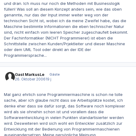
und dran. Ich muss nur noch die Methoden mit Businesslogik
füllen! Was soll an diesem Konzept anders sein, wie das oben
genannte, nur das der Input immer weiter weg von der
technischen Sicht ist, wobei ich da meine Zweifel habe, das die
Maschine bestimmte Informationen die eben technischer Natur
sind, nicht einfach vom leeren Speicher zugeschaufelt bekommt.
Der Fachinformatiker (NICHT Programmierer) ist eben die
Schnittstelle zwischen Kunden/Prjektleiter und dieser Maschine
oder dem UML Tool oder direkt an der IDE der
Programmiersprache...
Gast MarkusLe
Gäste
26. Oktober 2006
19 j
Mal ganz ehrlich sone Programmiermaschine is schon ne tolle
sache, aber ich glaube nicht dass sie Arbeitsplätze kostet, ich
denke eher dass sie dafür sorgt, das Software noch komplexer
wird als sie ohnehin schon ist und vorallem dass die
Softwareentwicklung in vielen Punkten standartisierter werden
wird. Desweiteren wird sich wohl ein Entwickler zusätzlich zur
Entwicklung mit der Bedienung von Programmiermaschienen
auseinandersetzen. Meine persönliche Meinung.