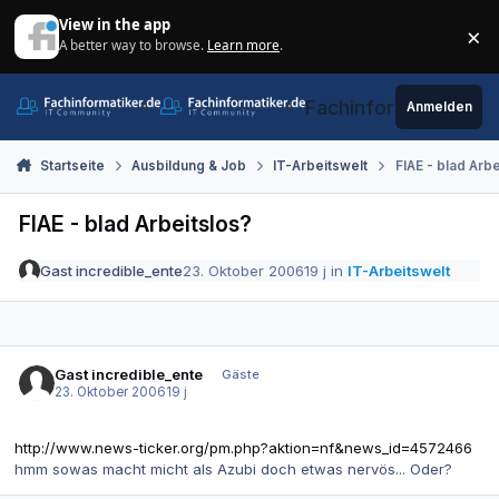
Zum Inhalt springen
View in the app
×
A better way to browse.
Learn more
.
Di
Fachinformatiker.de
Anmelden
Startseite
Ausbildung & Job
IT-Arbeitswelt
FIAE - blad Arbe
FIAE - blad Arbeitslos?
Gast incredible_ente
23. Oktober 2006
19 j
in
IT-Arbeitswelt
Gast incredible_ente
Gäste
23. Oktober 2006
19 j
http://www.news-ticker.org/pm.php?aktion=nf&news_id=4572466
hmm sowas macht micht als Azubi doch etwas nervös... Oder?