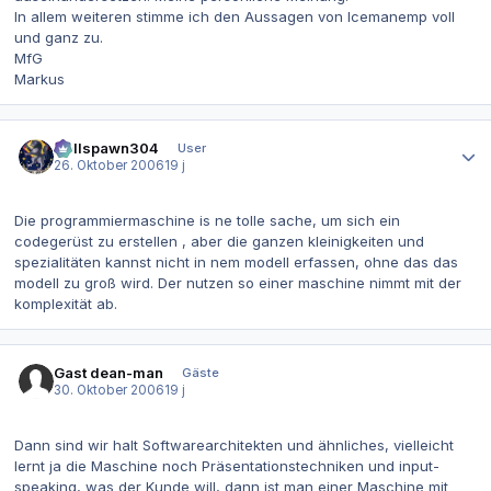
In allem weiteren stimme ich den Aussagen von Icemanemp voll
und ganz zu.
MfG
Markus
Autor-Statistiken
Hellspawn304
User
26. Oktober 2006
19 j
Die programmiermaschine is ne tolle sache, um sich ein
codegerüst zu erstellen , aber die ganzen kleinigkeiten und
spezialitäten kannst nicht in nem modell erfassen, ohne das das
modell zu groß wird. Der nutzen so einer maschine nimmt mit der
komplexität ab.
Gast dean-man
Gäste
30. Oktober 2006
19 j
Dann sind wir halt Softwarearchitekten und ähnliches, vielleicht
lernt ja die Maschine noch Präsentationstechniken und input-
speaking, was der Kunde will, dann ist man einer Maschine mit