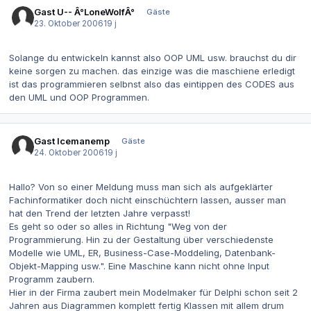
Gast U-- Â°LoneWolfÂ°
Gäste
23. Oktober 2006
19 j
Solange du entwickeln kannst also OOP UML usw. brauchst du dir
keine sorgen zu machen. das einzige was die maschiene erledigt
ist das programmieren selbnst also das eintippen des CODES aus
den UML und OOP Programmen.
Gast Icemanemp
Gäste
24. Oktober 2006
19 j
Hallo? Von so einer Meldung muss man sich als aufgeklärter
Fachinformatiker doch nicht einschüchtern lassen, ausser man
hat den Trend der letzten Jahre verpasst!
Es geht so oder so alles in Richtung "Weg von der
Programmierung. Hin zu der Gestaltung über verschiedenste
Modelle wie UML, ER, Business-Case-Moddeling, Datenbank-
Objekt-Mapping usw.". Eine Maschine kann nicht ohne Input
Programm zaubern.
Hier in der Firma zaubert mein Modelmaker für Delphi schon seit 2
Jahren aus Diagrammen komplett fertig Klassen mit allem drum