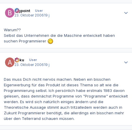
Autor-Statistiken
bigpoint
User
23. Oktober 2006
19 j
Warum??
Selbst das Unternehmen die die Maschine entwickelt haben
suchen Programmierer
Autor-Statistiken
Akku
User
23. Oktober 2006
19 j
Das muss Dich nicht nervös machen. Neben ein bisschen
Eigenwerbung für das Produkt ist dieses Thema so alt wie die
Programmierung selbst. Ich persönlich habe erstmals 1983 davon
gelesen, dass demnächst Programme von "Programme" entwickelt
werden. Es wird sich natürlich einiges ändern und die
Theoretische Aussage stimmt auch tritzalledem werden auch in
Zukunt Programmierer benötigt, die allerdings ein bisschen mehr
über den Tellerrand schauen müssen.