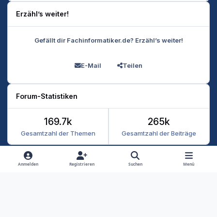
Erzähl’s weiter!
Gefällt dir Fachinformatiker.de? Erzähl’s weiter!
E-Mail
Teilen
Forum-Statistiken
169.7k
265k
Gesamtzahl der Themen
Gesamtzahl der Beiträge
Heller Modus
Dunkler Modus
Systemeinstellung
Anmelden
Registrieren
Suchen
Menü
Datenschutz
Kontakt
Cookies
RSS
Fachinformatiker 2026
Powered by
Invision Community