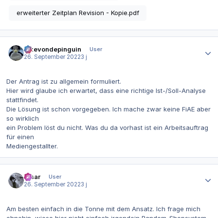
erweiterter Zeitplan Revision - Kopie.pdf
Autor-Statistiken
ickevondepinguin
User
26. September 2022
3 j
Der Antrag ist zu allgemein formuliert.
Hier wird glaube ich erwartet, dass eine richtige Ist-/Soll-Analyse
stattfindet.
Die Lösung ist schon vorgegeben. Ich mache zwar keine FiAE aber
so wirklich
ein Problem löst du nicht. Was du da vorhast ist ein Arbeitsauftrag
für einen
Mediengestallter.
Autor-Statistiken
Visar
User
26. September 2022
3 j
Am besten einfach in die Tonne mit dem Ansatz. Ich frage mich
ohnehin, wieso hier nicht einfach irgendein Random-Shopsystem