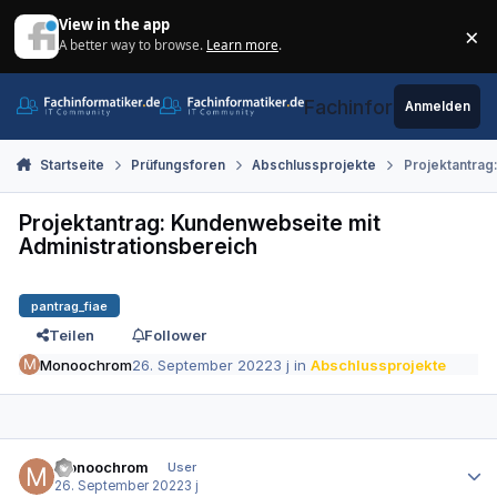
Zum Inhalt springen
View in the app
×
A better way to browse.
Learn more
.
Di
Fachinformatiker.de
Anmelden
Startseite
Prüfungsforen
Abschlussprojekte
Projektantrag
Projektantrag: Kundenwebseite mit
Administrationsbereich
pantrag_fiae
Teilen
Follower
Monoochrom
26. September 2022
3 j
in
Abschlussprojekte
Autor-Statistiken
Monoochrom
User
26. September 2022
3 j