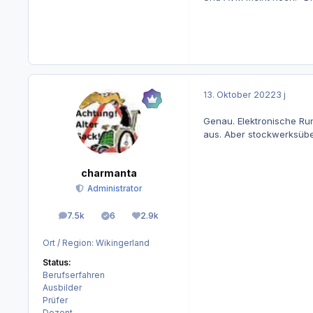
13. Oktober 2022
3 j
Genau. Elektronische Run
aus. Aber stockwerksübe
charmanta
Administrator
7.5k
6
2.9k
Beiträge
Lösungen
Reputation
Ort / Region:
Wikingerland
Status:
Berufserfahren
Ausbilder
Prüfer
Dozent