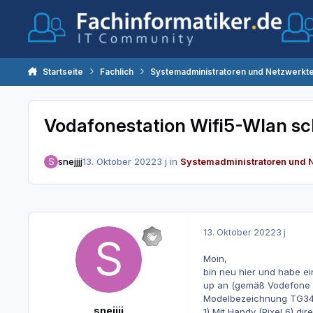
Zum Inhalt springen
Startseite
Fachlich
Systemadministratoren und Netzwerkt
Vodafonestation Wifi5-Wlan sc
snejjjj
13. Oktober 2022
3 j
in
Systemadministratoren und 
13. Oktober 2022
3 j
Moin,
bin neu hier und habe e
up an (gemäß Vodefone Sp
Modelbezeichnung TG3442
snejjjj
1) Mit Handy (Pixel 6) di