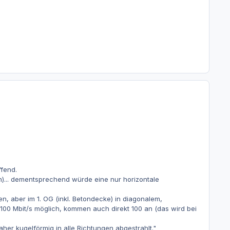
ffend.
n)... dementsprechend würde eine nur horizontale
n, aber im 1. OG (inkl. Betondecke) in diagonalem,
00 Mbit/s möglich, kommen auch direkt 100 an (das wird bei
er kugelförmig in alle Richtungen abgestrahlt."