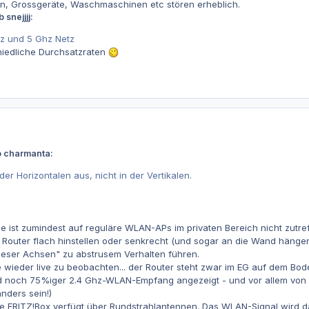
, Grossgeräte, Waschmaschinen etc stören erheblich.
 snejjjj:
z und 5 Ghz Netz
iedliche Durchsatzraten
b charmanta:
der Horizontalen aus, nicht in der Vertikalen.
e ist zumindest auf reguläre WLAN-APs im privaten Bereich nicht zutre
 Router flach hinstellen oder senkrecht (und sogar an die Wand hänge
ieser Achsen" zu abstrusem Verhalten führen.
 wieder live zu beobachten... der Router steht zwar im EG auf dem Bode
d noch 75%iger 2.4 Ghz-WLAN-Empfang angezeigt - und vor allem von 1
nders sein!)
 FRITZ!Box verfügt über Rundstrahlantennen. Das WLAN-Signal wird dah