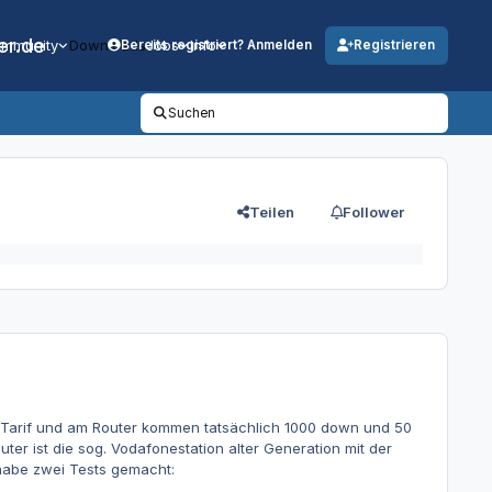
er.de
mmunity
Downloads
Jobs
Info
Bereits registriert? Anmelden
Registrieren
Suchen
Teilen
Follower
 Tarif und am Router kommen tatsächlich 1000 down und 50
er ist die sog. Vodafonestation alter Generation mit der
habe zwei Tests gemacht: