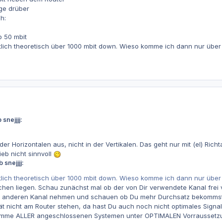
ge drüber
h:
p 50 mbit
tlich theoretisch über 1000 mbit down. Wieso komme ich dann nur über
snejjjj:
der Horizontalen aus, nicht in der Vertikalen. Das geht nur mit (el) Ri
eb nicht sinnvoll
 snejjjj:
tlich theoretisch über 1000 mbit down. Wieso komme ich dann nur über
hen liegen. Schau zunächst mal ob der von Dir verwendete Kanal frei v
en anderen Kanal nehmen und schauen ob Du mehr Durchsatz bekommst
t nicht am Router stehen, da hast Du auch noch nicht optimales Signal
Summe ALLER angeschlossenen Systemen unter OPTIMALEN Vorraussetzung