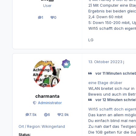
2) Mit Computer eine Eta
User
Ergebnis bei beiden gleic
2,4: Down 60 mbit
1
0
Beiträge
Reputation
5: Down 150-200 mbit, U
Wifi5 schafft doch eigen
LG
13. Oktober 2022
3 j
vor 11 Minuten schrieb 
eine Etage drüber
WLAN breitet sich nur in 
Beweis und auch im Betri
charmanta
vor 12 Minuten schrieb
Administrator
Wifi5 schafft doch eigen
7.5k
6
2.9k
Das kann an allem möglic
Beiträge
Lösungen
Reputation
Du einfach blind mal n
Zu nah darf das Testgerä
Ort / Region:
Wikingerland
Die 1GB gelten für die 
Status: