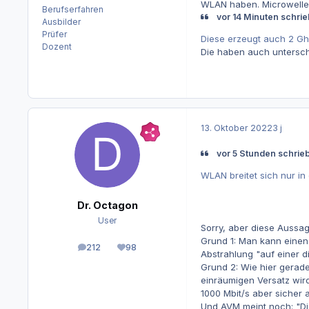
WLAN haben. Microwellen
Berufserfahren
vor 14 Minuten schrieb
Ausbilder
Prüfer
Diese erzeugt auch 2 Gh
Dozent
Die haben auch untersch
13. Oktober 2022
3 j
vor 5 Stunden schrie
WLAN breitet sich nur in 
Dr. Octagon
User
Sorry, aber diese Aussag
Grund 1: Man kann einen
212
98
Beiträge
Reputation
Abstrahlung "auf einer d
Grund 2: Wie hier gerade
einräumigen Versatz wir
1000 Mbit/s aber sicher a
Und AVM meint noch: "Die