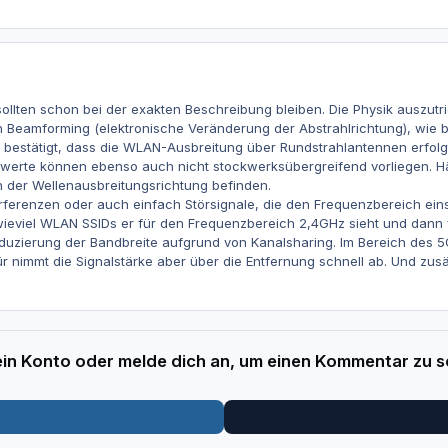
 sollten schon bei der exakten Beschreibung bleiben. Die Physik auszutr
 Beamforming (elektronische Veränderung der Abstrahlrichtung), wie b
bestätigt, dass die WLAN-Ausbreitung über Rundstrahlantennen erfolgt
erte können ebenso auch nicht stockwerksübergreifend vorliegen. Häng
 der Wellenausbreitungsrichtung befinden.
ferenzen oder auch einfach Störsignale, die den Frequenzbereich ein
eviel WLAN SSIDs er für den Frequenzbereich 2,4GHz sieht und dann fest
Reduzierung der Bandbreite aufgrund von Kanalsharing. Im Bereich des
r nimmt die Signalstärke aber über die Entfernung schnell ab. Und zusä
 ein Konto oder melde dich an, um einen Kommentar zu s