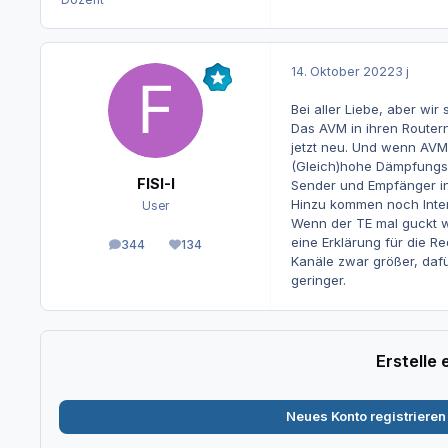
14. Oktober 2022
3 j
Bei aller Liebe, aber wir
Das AVM in ihren Routern
jetzt neu. Und wenn AVM 
(Gleich)hohe Dämpfungsw
FISI-I
Sender und Empfänger in
Hinzu kommen noch Inter
User
Wenn der TE mal guckt wi
eine Erklärung für die 
344
134
Beiträge
Reputation
Kanäle zwar größer, dafü
geringer.
Erstelle
Neues Konto registrieren