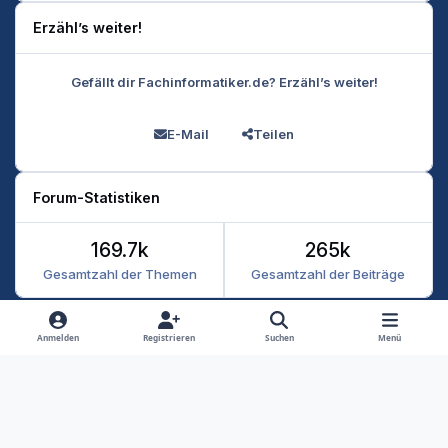
Erzähl’s weiter!
Gefällt dir Fachinformatiker.de? Erzähl’s weiter!
E-Mail
Teilen
Forum-Statistiken
169.7k
265k
Gesamtzahl der Themen
Gesamtzahl der Beiträge
Heller Modus
Dunkler Modus
Systemeinstellung
Anmelden
Registrieren
Suchen
Menü
Datenschutz
Kontakt
Cookies
RSS
Fachinformatiker 2026
Powered by
Invision Community