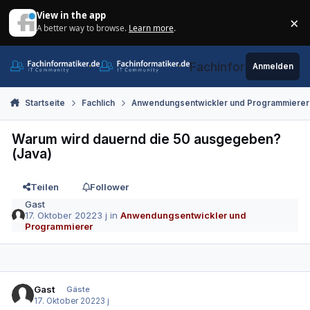
Zum Inhalt springen
View in the app
×
A better way to browse.
Learn more
.
Di
Fachinformatiker.de
Anmelden
Startseite
Fachlich
Anwendungsentwickler und Programmierer
Warum wird dauernd die 50 ausgegeben?
(Java)
Teilen
Follower
Gast
17. Oktober 2022
3 j
in
Anwendungsentwickler und
Programmierer
Gast
Gäste
17. Oktober 2022
3 j