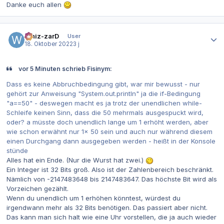
Danke euch allen
Autor-Statistiken
Whiz-zarD
User
18. Oktober 2022
3 j
vor 5 Minuten schrieb Fisinym:
Dass es keine Abbruchbedingung gibt, war mir bewusst - nur
gehört zur Anweisung "System.out.println" ja die if-Bedingung
"a==50" - deswegen macht es ja trotz der unendlichen while-
Schleife keinen Sinn, dass die 50 mehrmals ausgespuckt wird,
oder? a müsste doch unendlich lange um 1 erhöht werden, aber
wie schon erwähnt nur 1x 50 sein und auch nur während diesem
einen Durchgang dann ausgegeben werden - heißt in der Konsole
stünde
Alles hat ein Ende. (Nur die Wurst hat zwei.)
Ein Integer ist 32 Bits groß. Also ist der Zahlenbereich beschränkt.
Nämlich von -2147483648 bis 2147483647. Das höchste Bit wird als
Vorzeichen gezählt.
Wenn du unendlich um 1 erhöhen könntest, würdest du
irgendwann mehr als 32 Bits benötigen. Das passiert aber nicht.
Das kann man sich halt wie eine Uhr vorstellen, die ja auch wieder