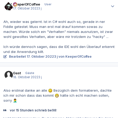
KeeperOfCoffee
User
17. Oktober 2022
3 j
Ah, wieder was gelernt. Ist in C# wohl auch so, gerade in ner
Fiddle getestet. Muss man erst mal drauf kommen sowas zu
machen. Würde solch ein "Verhalten" niemals ausnutzen, ist zwar
wohl gewolltes Verhalten, aber wäre mir trotzdem zu "hacky" ...
Ich würde dennoch sagen, dass die IDE wohl den Überlauf erkennt
und die Anwendung killt.
Bearbeitet
17. Oktober 2022
3 j
von KeeperOfCoffee
Gast
Gäste
18. Oktober 2022
3 j
Also erstmal danke an alle
Bezüglich dem formatieren, dachte
ich mir schon dass das kommt
hätte ich echt machen sollen,
sorry
🤦‍♂️
vor 15 Stunden schrieb be98: