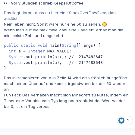
vor 3 Stunden schrieb KeeperOfCoffee:
Das liegt daran, dass du hier eine StackOverFlowException
auslöst.
Nein, eben nicht. Sonst wäre nur eine 50 zu sehen.
Wenn man auf die maximale Zahl eine 1 addiert, erhält man die
minimalste Zahl und umgekehrt
public
static
void
 main
(
String
[]
 args
)
{
int
 a 
=
Integer
.
MAX_VALUE
;
System
.
out
.
println
(
a
++);
//  2147483647
System
.
out
.
println
(
a
);
// -2147483648
}
Das Inkremenieren von a in Zeile 14 wird also fröhlich ausgeführt,
macht einen Überlauf und kommt irgendwann bei der 50 wieder
an.
Fun Fact: Das Verhalten macht sich Minecraft zu Nutze, indem ein
Timer eine Variable vom Typ long hochzählt. Ist der Wert wieder
bei 0, ist ein Tag vorbei.
1
Autor-Statistiken