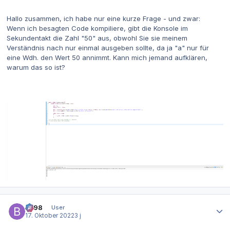
Hallo zusammen, ich habe nur eine kurze Frage - und zwar:
Wenn ich besagten Code kompiliere, gibt die Konsole im
Sekundentakt die Zahl "50" aus, obwohl Sie sie meinem
Verständnis nach nur einmal ausgeben sollte, da ja "a" nur für
eine Wdh. den Wert 50 annimmt. Kann mich jemand aufklären,
warum das so ist?
Autor-Statistiken
be98
User
17. Oktober 2022
3 j