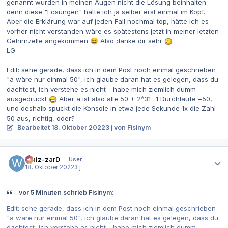
genannt wurden in meinen Augen nicht die Lösung beinhalten -
denn diese "Lösungen" hatte ich ja selber erst einmal im Kopf.
Aber die Erklärung war auf jeden Fall nochmal top, hätte ich es
vorher nicht verstanden wäre es spätestens jetzt in meiner letzten
Gehirnzelle angekommen
Also danke dir sehr
😆
LG
Edit: sehe gerade, dass ich in dem Post noch einmal geschrieben
"a wäre nur einmal 50", ich glaube daran hat es gelegen, dass du
dachtest, ich verstehe es nicht - habe mich ziemlich dumm
ausgedrückt
Aber a ist also alle 50 + 2^31 -1 Durchläufe =50,
und deshalb spuckt die Konsole in etwa jede Sekunde 1x die Zahl
50 aus, richtig, oder?
Bearbeitet
18. Oktober 2022
3 j
von Fisinym
Autor-Statistiken
Whiz-zarD
User
18. Oktober 2022
3 j
vor 5 Minuten schrieb Fisinym:
Edit: sehe gerade, dass ich in dem Post noch einmal geschrieben
"a wäre nur einmal 50", ich glaube daran hat es gelegen, dass du
dachtest, ich verstehe es nicht - habe mich ziemlich dumm