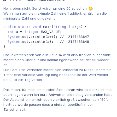
vor 11 Stunden schrieb Whiz-zarD:
Nein, eben nicht. Sonst wäre nur eine 50 zu sehen.
Wenn man auf die maximale Zahl eine 1 addiert, erhält man die
minimalste Zahl und umgekehrt
public
static
void
 main
(
String
[]
 args
)
{
int
 a 
=
Integer
.
MAX_VALUE
;
System
.
out
.
println
(
a
++);
//  2147483647
System
.
out
.
println
(
a
);
// -2147483648
}
Das Inkremenieren von a in Zeile 14 wird also fröhlich ausgeführt,
macht einen Überlauf und kommt irgendwann bei der 50 wieder
an.
Fun Fact: Das Verhalten macht sich Minecraft zu Nutze, indem ein
Timer eine Variable vom Typ long hochzählt. Ist der Wert wieder
bei 0, ist ein Tag vorbei.
Das macht für mich am meisten Sinn, daran wird es denke ich mal
auch liegen wenn ich eure Antworten alle richtig verstanden habe.
Der Abstand ist nämlich auch ziemlich groß zwischen den "50",
heißt es würde passen dass a einfach überläuft in der
Zwischenzeit.