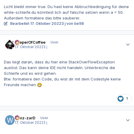
Licht bleibt immer true. Du hast keine Abbruchbedingung für deine
while-schleife.du könntest lich auf falsche setzen wenn a = 50.
Außerdem formatiere das bitte sauberer.
Bearbeitet
17. Oktober 2022
3 j
von be98
Autor-Statistiken
KeeperOfCoffee
User
17. Oktober 2022
3 j
Das liegt daran, dass du hier eine StackOverFlowException
auslöst. Das kann deine IDE nicht handeln. Unterbreche die
Schleife und es wird gehen.
Btw. formatiere den Code, du wist dir mit dem Codestyle keine
Freunde machen
1
Autor-Statistiken
Whiz-zarD
User
17. Oktober 2022
3 j