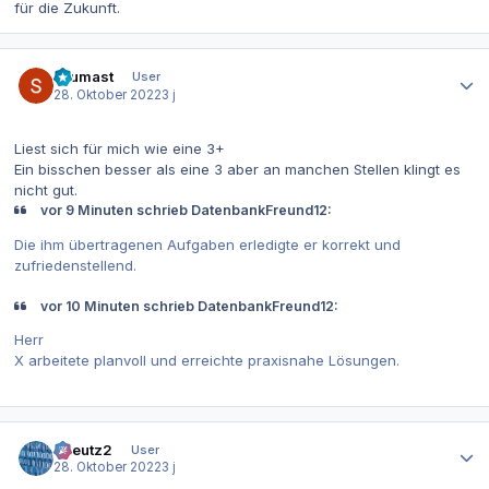
für die Zukunft.
Autor-Statistiken
Leumast
User
28. Oktober 2022
3 j
Liest sich für mich wie eine 3+
Ein bisschen besser als eine 3 aber an manchen Stellen klingt es
nicht gut.
vor 9 Minuten schrieb DatenbankFreund12:
Die ihm übertragenen Aufgaben erledigte er korrekt und
zufriedenstellend.
vor 10 Minuten schrieb DatenbankFreund12:
Herr
X arbeitete planvoll und erreichte praxisnahe Lösungen.
Autor-Statistiken
tkreutz2
User
28. Oktober 2022
3 j