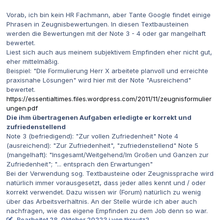
Vorab, ich bin kein HR Fachmann, aber Tante Google findet einige
Phrasen in Zeugnisbewertungen. In diesen Textbausteinen
werden die Bewertungen mit der Note 3 - 4 oder gar mangelhaft
bewertet.
Liest sich auch aus meinem subjektivem Empfinden eher nicht gut,
eher mittelmäßig.
Beispiel: "DIe Formulierung Herr X arbeitete planvoll und erreichte
praxisnahe Lösungen" wird hier mit der Note "Ausreichend"
bewertet.
https://essentialtimes.files.wordpress.com/2011/11/zeugnisformulier
ungen.pdf
Die ihm übertragenen Aufgaben erledigte er korrekt und
zufriedenstellend
Note 3 (befriedigend): "Zur vollen Zufriedenheit" Note 4
(ausreichend): "Zur Zufriedenheit", "zufriedenstellend" Note 5
(mangelhaft): "Insgesamt/Weitgehend/Im Großen und Ganzen zur
Zufriedenheit"; "... entsprach den Erwartungen"
Bei der Verwendung sog. Textbausteine oder Zeugnissprache wird
natürlich immer vorausgesetzt, dass jeder alles kennt und / oder
korrekt verwendet. Dazu wissen wir (Forum) natürlich zu wenig
über das Arbeitsverhältnis. An der Stelle würde ich aber auch
nachfragen, wie das eigene Empfinden zu dem Job denn so war.
Bearbeitet
28. Oktober 2022
3 j
von tkreutz2