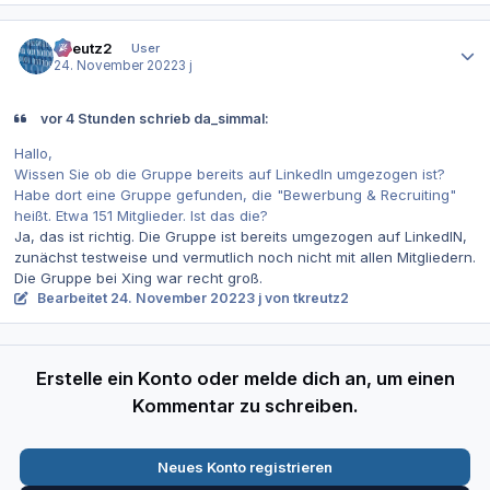
Autor-Statistiken
tkreutz2
User
24. November 2022
3 j
vor 4 Stunden schrieb da_simmal:
Hallo,
Wissen Sie ob die Gruppe bereits auf LinkedIn umgezogen ist?
Habe dort eine Gruppe gefunden, die "Bewerbung & Recruiting"
heißt. Etwa 151 Mitglieder. Ist das die?
Ja, das ist richtig. Die Gruppe ist bereits umgezogen auf LinkedIN,
zunächst testweise und vermutlich noch nicht mit allen Mitgliedern.
Die Gruppe bei Xing war recht groß.
Bearbeitet
24. November 2022
3 j
von tkreutz2
Erstelle ein Konto oder melde dich an, um einen
Kommentar zu schreiben.
Neues Konto registrieren