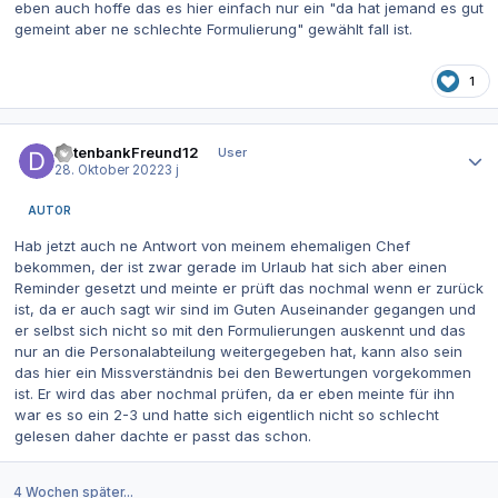
eben auch hoffe das es hier einfach nur ein "da hat jemand es gut
gemeint aber ne schlechte Formulierung" gewählt fall ist.
1
Autor-Statistiken
DatenbankFreund12
User
28. Oktober 2022
3 j
AUTOR
Hab jetzt auch ne Antwort von meinem ehemaligen Chef
bekommen, der ist zwar gerade im Urlaub hat sich aber einen
Reminder gesetzt und meinte er prüft das nochmal wenn er zurück
ist, da er auch sagt wir sind im Guten Auseinander gegangen und
er selbst sich nicht so mit den Formulierungen auskennt und das
nur an die Personalabteilung weitergegeben hat, kann also sein
das hier ein Missverständnis bei den Bewertungen vorgekommen
ist. Er wird das aber nochmal prüfen, da er eben meinte für ihn
war es so ein 2-3 und hatte sich eigentlich nicht so schlecht
gelesen daher dachte er passt das schon.
4 Wochen später...