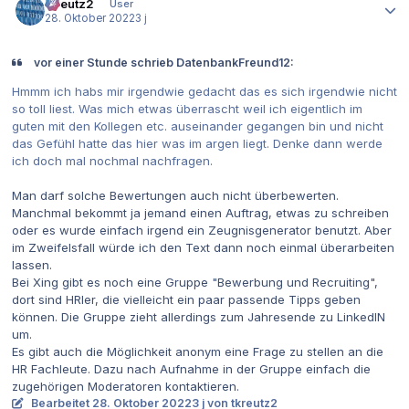
tkreutz2
User
28. Oktober 2022
3 j
vor einer Stunde schrieb DatenbankFreund12:
Hmmm ich habs mir irgendwie gedacht das es sich irgendwie nicht
so toll liest. Was mich etwas überrascht weil ich eigentlich im
guten mit den Kollegen etc. auseinander gegangen bin und nicht
das Gefühl hatte das hier was im argen liegt. Denke dann werde
ich doch mal nochmal nachfragen.
Man darf solche Bewertungen auch nicht überbewerten.
Manchmal bekommt ja jemand einen Auftrag, etwas zu schreiben
oder es wurde einfach irgend ein Zeugnisgenerator benutzt. Aber
im Zweifelsfall würde ich den Text dann noch einmal überarbeiten
lassen.
Bei Xing gibt es noch eine Gruppe "Bewerbung und Recruiting",
dort sind HRler, die vielleicht ein paar passende Tipps geben
können. Die Gruppe zieht allerdings zum Jahresende zu LinkedIN
um.
Es gibt auch die Möglichkeit anonym eine Frage zu stellen an die
HR Fachleute. Dazu nach Aufnahme in der Gruppe einfach die
zugehörigen Moderatoren kontaktieren.
Bearbeitet
28. Oktober 2022
3 j
von tkreutz2