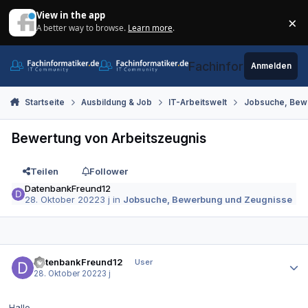
Zum Inhalt springen
View in the app
×
A better way to browse.
Learn more
.
Di
Fachinformatiker.de
Anmelden
Startseite
Ausbildung & Job
IT-Arbeitswelt
Jobsuche, Bew
Bewertung von Arbeitszeugnis
Teilen
Follower
DatenbankFreund12
28. Oktober 2022
3 j
in
Jobsuche, Bewerbung und Zeugnisse
Autor-Statistiken
DatenbankFreund12
User
28. Oktober 2022
3 j
Hallo,