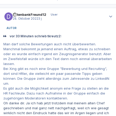
Autor-Statistiken
DatenbankFreund12
User
28. Oktober 2022
3 j
AUTOR
vor 33 Minuten schrieb tkreutz2:
Man darf solche Bewertungen auch nicht überbewerten.
Manchmal bekommt ja jemand einen Auftrag, etwas zu schreiben
oder es wurde einfach irgend ein Zeugnisgenerator benutzt. Aber
im Zweifelsfall würde ich den Text dann noch einmal überarbeiten
lassen.
Bei Xing gibt es noch eine Gruppe "Bewerbung und Recruiting",
dort sind HRler, die vielleicht ein paar passende Tipps geben
können. Die Gruppe zieht allerdings zum Jahresende zu LinkedIN
um.
Es gibt auch die Möglichkeit anonym eine Frage zu stellen an die
HR Fachleute. Dazu nach Aufnahme in der Gruppe einfach die
zugehörigen Moderatoren kontaktieren.
Oh danke dir. Ja ich hab jetzt trotzdem mal meinem alten Chef
geschrieben und mal ganz nett nachgefragt, weil ich wie gesagt
wirklich nicht den Eindruck hatte das wir im Argen liegen und ich