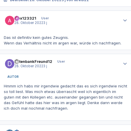
Autor-Statistiken
alex123321
User
28. Oktober 2022
3 j
Das ist definitiv kein gutes Zeugnis.
Wenn das Verhältnis nicht im argen war, würde ich nachfragen.
Autor-Statistiken
DatenbankFreund12
User
28. Oktober 2022
3 j
AUTOR
Hmmm ich habs mir irgendwie gedacht das es sich irgendwie nicht
so toll liest. Was mich etwas überrascht weil ich eigentlich im
guten mit den Kollegen etc. auseinander gegangen bin und nicht
das Gefühl hatte das hier was im argen liegt. Denke dann werde
ich doch mal nochmal nachfragen.
Autor-Statistiken