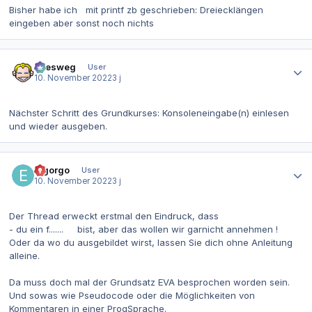
Bisher habe ich mit printf zb geschrieben: Dreiecklängen
eingeben aber sonst noch nichts
Autor-Statistiken
allesweg
User
10. November 2022
3 j
Nächster Schritt des Grundkurses: Konsoleneingabe(n) einlesen
und wieder ausgeben.
Autor-Statistiken
elgorgo
User
10. November 2022
3 j
Der Thread erweckt erstmal den Eindruck, dass
- du ein f....... bist, aber das wollen wir garnicht annehmen !
Oder da wo du ausgebildet wirst, lassen Sie dich ohne Anleitung
alleine.
Da muss doch mal der Grundsatz EVA besprochen worden sein.
Und sowas wie Pseudocode oder die Möglichkeiten von
Kommentaren in einer ProgSprache.