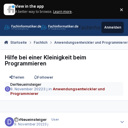
Zum Inhalt springen
View in the app
×
A better way to browse.
Learn more
.
Di
Fachinformatiker.de
Anmelden
Startseite
Fachlich
Anwendungsentwickler und Programmierer
Hilfe bei einer Kleinigkeit beim
Programmieren
Teilen
Follower
DerNeueinsteiger
9. November 2022
3 j
in
Anwendungsentwickler und
Programmierer
Autor-Statistiken
DerNeueinsteiger
User
9. November 2022
3 j