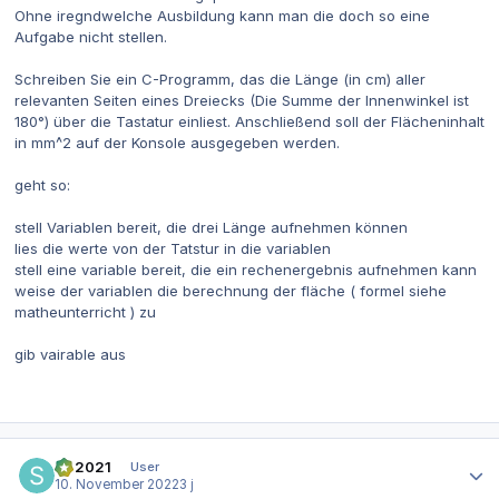
Ohne iregndwelche Ausbildung kann man die doch so eine
Aufgabe nicht stellen.
Schreiben Sie ein C-Programm, das die Länge (in cm) aller
relevanten Seiten eines Dreiecks (Die Summe der Innenwinkel ist
180°) über die Tastatur einliest. Anschließend soll der Flächeninhalt
in mm^2 auf der Konsole ausgegeben werden.
geht so:
stell Variablen bereit, die drei Länge aufnehmen können
lies die werte von der Tatstur in die variablen
stell eine variable bereit, die ein rechenergebnis aufnehmen kann
weise der variablen die berechnung der fläche ( formel siehe
matheunterricht ) zu
gib vairable aus
Autor-Statistiken
SR2021
User
10. November 2022
3 j