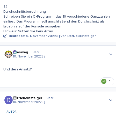
3.)
Durchschnittsberechnung
Schreiben Sie ein C-Programm, das 10 verschiedene Ganzzahlen
einliest. Das Programm soll anschließend den Durchschnitt als
Ergebnis auf der Konsole ausgeben
Hinweis: Nutzen Sie kein Array!
Bearbeitet
9. November 2022
3 j
von DerNeueinsteiger
Autor-Statistiken
allesweg
User
10. November 2022
3 j
Und dein Ansatz?
3
Autor-Statistiken
DerNeueinsteiger
User
10. November 2022
3 j
AUTOR