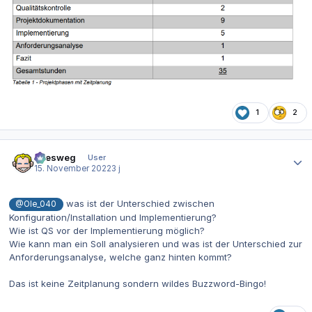
1
2
Autor-Statistiken
allesweg
User
15. November 2022
3 j
was ist der Unterschied zwischen
@Ole_040
Konfiguration/Installation und Implementierung?
Wie ist QS vor der Implementierung möglich?
Wie kann man ein Soll analysieren und was ist der Unterschied zur
Anforderungsanalyse, welche ganz hinten kommt?
Das ist keine Zeitplanung sondern wildes Buzzword-Bingo!