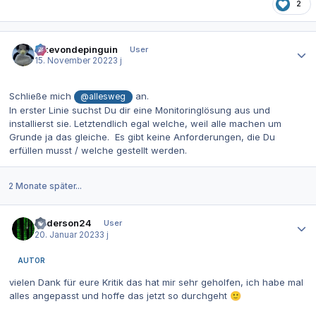
2
Autor-Statistiken
ickevondepinguin
User
15. November 2022
3 j
Schließe mich
an.
@allesweg
In erster Linie suchst Du dir eine Monitoringlösung aus und
installierst sie. Letztendlich egal welche, weil alle machen um
Grunde ja das gleiche. Es gibt keine Anforderungen, die Du
erfüllen musst / welche gestellt werden.
2 Monate später...
Autor-Statistiken
Anderson24
User
20. Januar 2023
3 j
AUTOR
vielen Dank für eure Kritik das hat mir sehr geholfen, ich habe mal
alles angepasst und hoffe das jetzt so durchgeht
🙂