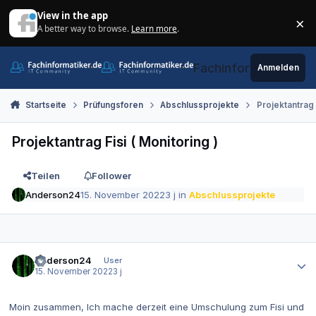
Zum Inhalt springen
View in the app
×
A better way to browse.
Learn more
.
Di
Fachinformatiker.de
Anmelden
Startseite
Prüfungsforen
Abschlussprojekte
Projektantrag 
Projektantrag Fisi ( Monitoring )
Teilen
Follower
Anderson24
15. November 2022
3 j
in
Abschlussprojekte
Autor-Statistiken
Anderson24
User
15. November 2022
3 j
Moin zusammen, Ich mache derzeit eine Umschulung zum Fisi und