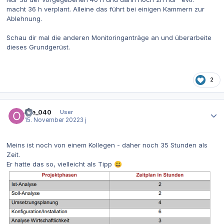
macht 36 h verplant. Alleine das führt bei einigen Kammern zur
Ablehnung.
Schau dir mal die anderen Monitoringanträge an und überarbeite
dieses Grundgerüst.
2
Autor-Statistiken
Ole_040
User
15. November 2022
3 j
Meins ist noch von einem Kollegen - daher noch 35 Stunden als
Zeit.
Er hatte das so, vielleicht als Tipp
😃