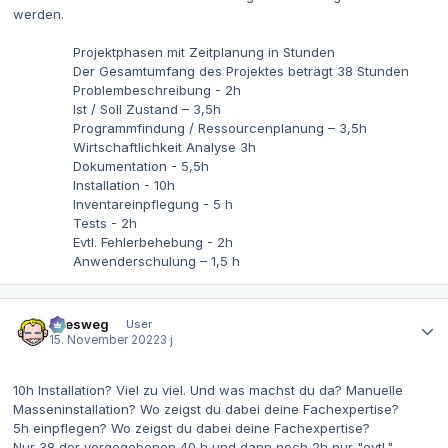
werden.
Projektphasen mit Zeitplanung in Stunden
Der Gesamtumfang des Projektes beträgt 38 Stunden
Problembeschreibung - 2h
Ist / Soll Zustand – 3,5h
Programmfindung / Ressourcenplanung – 3,5h
Wirtschaftlichkeit Analyse 3h
Dokumentation - 5,5h
Installation - 10h
Inventareinpflegung - 5 h
Tests - 2h
Evtl. Fehlerbehebung - 2h
Anwenderschulung – 1,5 h
Autor-Statistiken
allesweg
User
15. November 2022
3 j
10h Installation? Viel zu viel. Und was machst du da? Manuelle
Masseninstallation? Wo zeigst du dabei deine Fachexpertise?
5h einpflegen? Wo zeigst du dabei deine Fachexpertise?
Nur 38 der vorgegebenen 40 h und dann noch 2h nur "evtl."