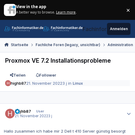
Zum Inhalt springen
View in the app
×
A better way to browse.
Learn more
.
Di
Fachinformatiker.de
Anmelden
Startseite
Fachliche Foren (legacy, unsichtbar)
Administration
Proxmox VE 7.2 Installationsprobleme
Teilen
Follower
highb87
21. November 2022
3 j
in
Linux
Autor-Statistiken
highb87
User
21. November 2022
3 j
Hallo zusammen ich habe mir 2 Dell t 410 Server günstig besorgt