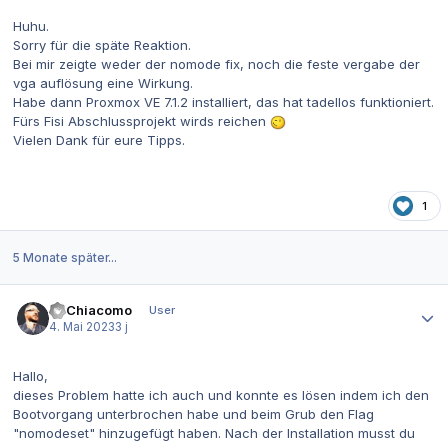
Huhu.
Sorry für die späte Reaktion.
Bei mir zeigte weder der nomode fix, noch die feste vergabe der
vga auflösung eine Wirkung.
Habe dann Proxmox VE 7.1.2 installiert, das hat tadellos funktioniert.
Fürs Fisi Abschlussprojekt wirds reichen
Vielen Dank für eure Tipps.
1
5 Monate später...
Autor-Statistiken
MrChiacomo
User
4. Mai 2023
3 j
Hallo,
dieses Problem hatte ich auch und konnte es lösen indem ich den
Bootvorgang unterbrochen habe und beim Grub den Flag
"nomodeset" hinzugefügt haben. Nach der Installation musst du