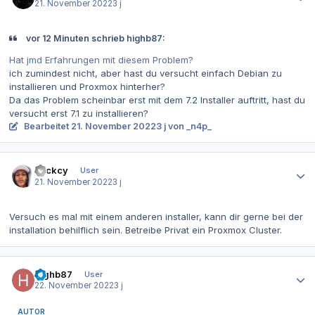
21. November 2022
3 j
vor 12 Minuten schrieb highb87:
Hat jmd Erfahrungen mit diesem Problem?
ich zumindest nicht, aber hast du versucht einfach Debian zu
installieren und Proxmox hinterher?
Da das Problem scheinbar erst mit dem 7.2 Installer auftritt, hast du
versucht erst 7.1 zu installieren?
Bearbeitet
21. November 2022
3 j
von _n4p_
Autor-Statistiken
bvckcy
User
21. November 2022
3 j
Versuch es mal mit einem anderen installer, kann dir gerne bei der
installation behilflich sein. Betreibe Privat ein Proxmox Cluster.
Autor-Statistiken
highb87
User
22. November 2022
3 j
AUTOR