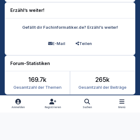
Erzähl’s weiter!
Gefällt dir Fachinformatiker.de? Erzähl’s weiter!
E-Mail
Teilen
Forum-Statistiken
169.7k
265k
Gesamtzahl der Themen
Gesamtzahl der Beiträge
Heller Modus
Dunkler Modus
Systemeinstellung
Anmelden
Registrieren
Suchen
Menü
Datenschutz
Kontakt
Cookies
RSS
Fachinformatiker 2026
Powered by
Invision Community