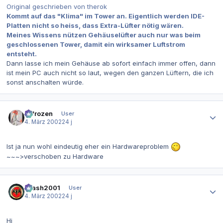
Original geschrieben von therok
Kommt auf das "Klima" im Tower an. Eigentlich werden IDE-
Platten nicht so heiss, dass Extra-Lüfter nötig wären.
Meines Wissens nützen Gehäuselüfter auch nur was beim
geschlossenen Tower, damit ein wirksamer Luftstrom
entsteht.
Dann lasse ich mein Gehäuse ab sofort einfach immer offen, dann
ist mein PC auch nicht so laut, wegen den ganzen Lüftern, die ich
sonst anschalten würde.
Autor-Statistiken
2-frozen
User
4. März 2002
24 j
Ist ja nun wohl eindeutig eher ein Hardwareproblem
~~~>verschoben zu Hardware
Autor-Statistiken
Crash2001
User
4. März 2002
24 j
Hi