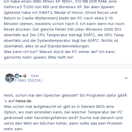
Ich habe einen AMD Athlon XP 1800+, 512 MB DDR RAM, eine
GeForce3 Ti200 von MSI und Windows XP. Bei allen Spielen
(getestet habe ich SWAT3, Medal of Honor, Ghost Recon und
Return to Castle Wolfenstein) bleibt der PC nach etwa 5-10
Minuten stehen, meistens schon nach 5. Ich kann dann nur noch
Reset drücken. Der gleiche Fehler tritt unter Windows 2000 SP2
ebenfalls auf. Die CPU Temperatur beträgt 50Â°C, die GPU Temp.
ebenfalls und die Systemtemperatur liegt bei 40Â°C. Nichts ist
übertaktet, alles ist auf Standardeinstellungen.
Was kann ich tun? Warum stürzt der PC immer ab? Ich kann
garnichts mehr spielen. Bitte helft mir!
Autor-Statistiken
Eye-Q
User
3. März 2002
24 j
Hmm, schon mal den Speicher getestet? Ein Programm dafür gibtÂ
´s auf
heise.de
.
Was schon mal aufgetaucht ist: gibt es in Deinem BIOS eine
Option, wo man einstellen kann, bei welcher Temperatur der PC
gedrosselt oder heruntergefahren wird? Suche mal danach und
setze den Wert ein bißchen höher, dann sollte das kein Problem
mehr sein.