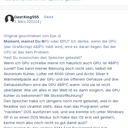
Gast King555
Gäste
3. März 2002
24 j
Original geschrieben von Eye-Q
Moment, meinst Du
G
PU oder
C
PU? Ich denke, wenn die GPU
(der Grafikchip) 48Â°C heiß wird, wird es daran liegen. Bei der
CPU ist das kein Problem.
Hast Du inzwischen den Speicher getestet?
Wenn ich GPU schreibe meine ich natürlich auch GPU. Ist 48Â°C
zuviel? Das kann meiner Meinung doch nicht sein, selbst mit
Aluminium Kühler, Lüfter mit 6000 U/min und Arctic Silver II
Wärmeleitpaste auf der GPU und bei offenem Gehäuse und drei
Gehäuselüftern wird die GPU 48Â°C warm. Und sie ist nicht
übertaktet. Wie um alles in der Welt ist es dann möglich, die GPU
kühler zu bekommen? Mit Stickstoffkühlung?
Den Speicher habe ich übrigens noch nicht getestet, weil in der
Readme von ctramtst steht, dass man das Programm unter
"nacktem" DOS ausführen soll, und wie komme ich unter Windows
XP in so einen DOS Modus (ich habe das OS erst seit gestern,
kenne mich also noch nicht so gut damit aus)?