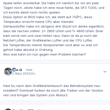
Spiele liefen wunderbar. Die hatte ich nämlich bis vor ein paar
Tagen noch. Jetzte habe ich eine neue Karte, die GF3 Ti200, und
ich konnte damit noch nichts spielen.
Diese Option im BIOS habe ich, die steht auf 70Â°C, diese
Temperatur erreicht meine CPU aber niemals!
Gehäuselüfter habe ich übrigens drei Stück! Ich denke eigentlich,
dass die reichen sollten. 2x 2800 U/min und 1x 4800 U/min. Einer
bäst vorne rein und zwei hinten raus. Dann ist da ja noch der
Netzteil Lüfter, der Grafikkarten Lüfter und der CPU Lüfter.
Die Temperaturen meiner Komponenten sind aber so weit ich
gehört habe absolut in Ordnung.
Also was kann ich nun gegen mein Problem machen?
Autor-Statistiken
Eye-Q
User
3. März 2002
24 j
Hast Du nach dem Grafikkartentausch das Betriebssystem neu
installiert? Eventuell funken da noch alte Treiber von der Voodoo
rein und bringen das System zum Absturz.