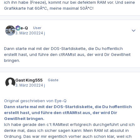
ich ihn habe (Freeze), kommt nur bei defektem RAM vor. Und seine
Grafikkarte hat 60Â°C, meine maximal 50Â°C!
Autor-Statistiken
Eye-Q
User
3. März 2002
24 j
Dann starte mal mit der DOS-Startdiskette, die Du hoffentlich
erstellt hast, und führe den ctRAMtst aus, der wird Dir Gewißheit
bringen.
Gast King555
Gäste
3. März 2002
24 j
Original geschrieben von Eye-Q
Dann starte mal mit der DOS-Startdiskette, die Du hoffentlich
erstellt hast, und führe den ctRAMtst aus, der wird Dir
Gewißheit bringen.
Ich habe gerade den c't RAMtest erfolgreich durchgeführt und ich
denke mal, dass ich sicher sagen kann: Mein RAM ist absolut in
Ordnung. Das war mir eigentlich vorher auch schon klar, weil ich