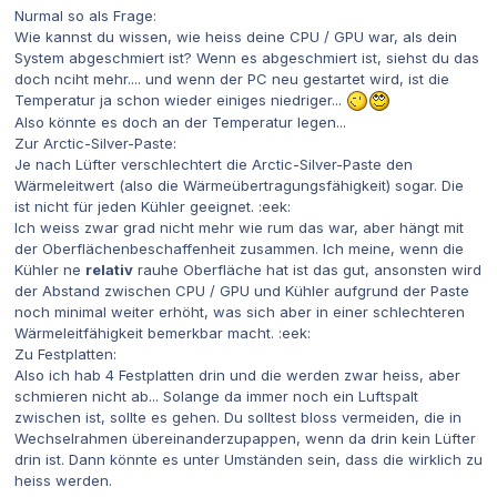
Nurmal so als Frage:
Wie kannst du wissen, wie heiss deine CPU / GPU war, als dein
System abgeschmiert ist? Wenn es abgeschmiert ist, siehst du das
doch nciht mehr.... und wenn der PC neu gestartet wird, ist die
Temperatur ja schon wieder einiges niedriger...
Also könnte es doch an der Temperatur legen...
Zur Arctic-Silver-Paste:
Je nach Lüfter verschlechtert die Arctic-Silver-Paste den
Wärmeleitwert (also die Wärmeübertragungsfähigkeit) sogar. Die
ist nicht für jeden Kühler geeignet. :eek:
Ich weiss zwar grad nicht mehr wie rum das war, aber hängt mit
der Oberflächenbeschaffenheit zusammen. Ich meine, wenn die
Kühler ne
relativ
rauhe Oberfläche hat ist das gut, ansonsten wird
der Abstand zwischen CPU / GPU und Kühler aufgrund der Paste
noch minimal weiter erhöht, was sich aber in einer schlechteren
Wärmeleitfähigkeit bemerkbar macht. :eek:
Zu Festplatten:
Also ich hab 4 Festplatten drin und die werden zwar heiss, aber
schmieren nicht ab... Solange da immer noch ein Luftspalt
zwischen ist, sollte es gehen. Du solltest bloss vermeiden, die in
Wechselrahmen übereinanderzupappen, wenn da drin kein Lüfter
drin ist. Dann könnte es unter Umständen sein, dass die wirklich zu
heiss werden.