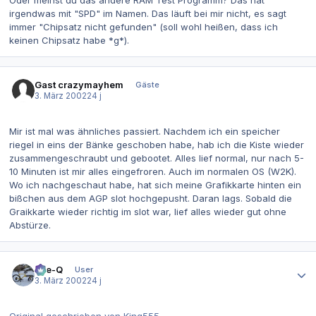
Oder meinst du das andere RAM Test Programm? Das hat
irgendwas mit "SPD" im Namen. Das läuft bei mir nicht, es sagt
immer "Chipsatz nicht gefunden" (soll wohl heißen, dass ich
keinen Chipsatz habe *g*).
Gast crazymayhem
Gäste
3. März 2002
24 j
Mir ist mal was ähnliches passiert. Nachdem ich ein speicher
riegel in eins der Bänke geschoben habe, hab ich die Kiste wieder
zusammengeschraubt und gebootet. Alles lief normal, nur nach 5-
10 Minuten ist mir alles eingefroren. Auch im normalen OS (W2K).
Wo ich nachgeschaut habe, hat sich meine Grafikkarte hinten ein
bißchen aus dem AGP slot hochgepusht. Daran lags. Sobald die
Graikkarte wieder richtig im slot war, lief alles wieder gut ohne
Abstürze.
Autor-Statistiken
Eye-Q
User
3. März 2002
24 j
Original geschrieben von King555