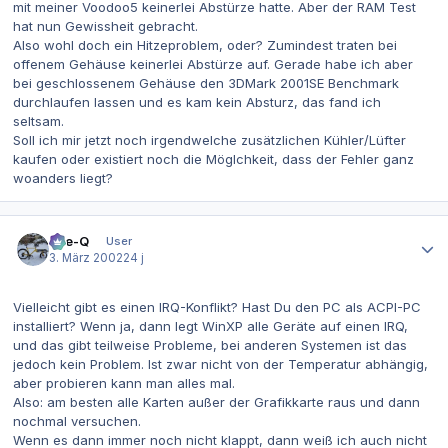
mit meiner Voodoo5 keinerlei Abstürze hatte. Aber der RAM Test
hat nun Gewissheit gebracht.
Also wohl doch ein Hitzeproblem, oder? Zumindest traten bei
offenem Gehäuse keinerlei Abstürze auf. Gerade habe ich aber
bei geschlossenem Gehäuse den 3DMark 2001SE Benchmark
durchlaufen lassen und es kam kein Absturz, das fand ich
seltsam.
Soll ich mir jetzt noch irgendwelche zusätzlichen Kühler/Lüfter
kaufen oder existiert noch die Möglchkeit, dass der Fehler ganz
woanders liegt?
Autor-Statistiken
Eye-Q
User
3. März 2002
24 j
Vielleicht gibt es einen IRQ-Konflikt? Hast Du den PC als ACPI-PC
installiert? Wenn ja, dann legt WinXP alle Geräte auf einen IRQ,
und das gibt teilweise Probleme, bei anderen Systemen ist das
jedoch kein Problem. Ist zwar nicht von der Temperatur abhängig,
aber probieren kann man alles mal.
Also: am besten alle Karten außer der Grafikkarte raus und dann
nochmal versuchen.
Wenn es dann immer noch nicht klappt, dann weiß ich auch nicht