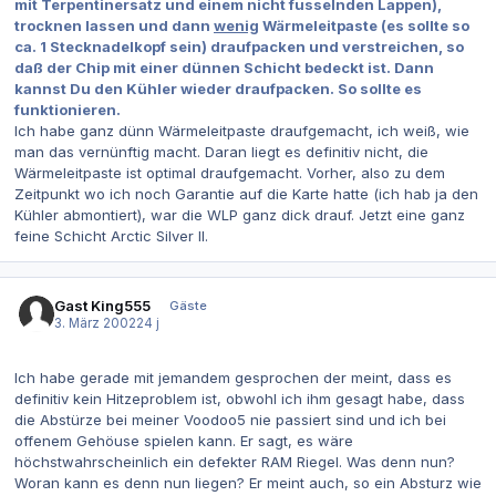
mit Terpentinersatz und einem nicht fusselnden Lappen),
trocknen lassen und dann
wenig
Wärmeleitpaste (es sollte so
ca. 1 Stecknadelkopf sein) draufpacken und verstreichen, so
daß der Chip mit einer dünnen Schicht bedeckt ist. Dann
kannst Du den Kühler wieder draufpacken. So sollte es
funktionieren.
Ich habe ganz dünn Wärmeleitpaste draufgemacht, ich weiß, wie
man das vernünftig macht. Daran liegt es definitiv nicht, die
Wärmeleitpaste ist optimal draufgemacht. Vorher, also zu dem
Zeitpunkt wo ich noch Garantie auf die Karte hatte (ich hab ja den
Kühler abmontiert), war die WLP ganz dick drauf. Jetzt eine ganz
feine Schicht Arctic Silver II.
Gast King555
Gäste
3. März 2002
24 j
Ich habe gerade mit jemandem gesprochen der meint, dass es
definitiv kein Hitzeproblem ist, obwohl ich ihm gesagt habe, dass
die Abstürze bei meiner Voodoo5 nie passiert sind und ich bei
offenem Gehöuse spielen kann. Er sagt, es wäre
höchstwahrscheinlich ein defekter RAM Riegel. Was denn nun?
Woran kann es denn nun liegen? Er meint auch, so ein Absturz wie