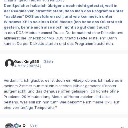
Den Speicher habe ich übrigens noch nicht getestet, weil in
der Readme von ctramtst steht, dass man das Programm unter
"nacktem" DOS ausführen soll, und wie komme ich unter
Windows XP in so einen DOS Modus (ich habe das OS erst seit
gestern, kenne mich also noch nicht so gut damit aus)?
In den DOS-Modus kommst Du so: Du formatierst eine Diskette und
aktivierst die Checkbox "MS-DOS-Startdiskette erstellen". Dann
kannst Du per Diskette starten und das Programm ausführen.
Gast King555
Gäste
3. März 2002
24 j
Verdammt, ich glaube, es ist doch ein Hitzeproblem. Ich habe es in
meinem Zimmer nun mal ein bisschen kühler gemacht (Fenster
aufgemacht) und das Gehäuse offen gelassen. Ich konnte ohne
Probleme 20 Minuten lang Medal of Honor spielen, lief alles
bestens. Was soll ich nun tun? Wie bekomme ich meine GPU auf
eine vernünftige Temperatur?
Autor-Statistiken
Eye-Q
User