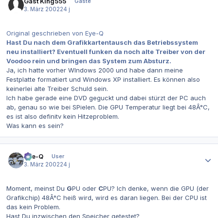
Gast King555
Gäste
3. März 2002
24 j
Original geschrieben von Eye-Q
Hast Du nach dem Grafikkartentausch das Betriebssystem
neu installiert? Eventuell funken da noch alte Treiber von der
Voodoo rein und bringen das System zum Absturz.
Ja, ich hatte vorher WIndows 2000 und habe dann meine
Festplatte formatiert und Windows XP installiert. Es können also
keinerlei alte Treiber Schuld sein.
Ich habe gerade eine DVD geguckt und dabei stürzt der PC auch
ab, genau so wie bei SPielen. Die GPU Temperatur liegt bei 48Â°C,
es ist also definitv kein Hitzeproblem.
Was kann es sein?
Autor-Statistiken
Eye-Q
User
3. März 2002
24 j
Moment, meinst Du
G
PU oder
C
PU? Ich denke, wenn die GPU (der
Grafikchip) 48Â°C heiß wird, wird es daran liegen. Bei der CPU ist
das kein Problem.
Hast Du inzwischen den Speicher getestet?