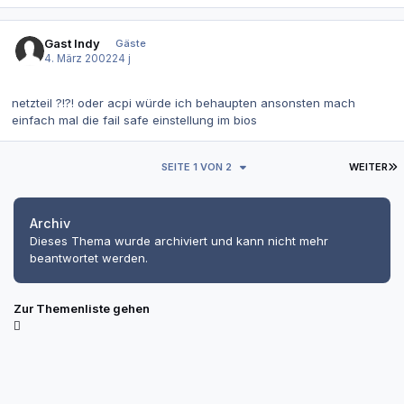
Gast Indy
Gäste
4. März 2002
24 j
netzteil ?!?! oder acpi würde ich behaupten ansonsten mach
einfach mal die fail safe einstellung im bios
L
SEITE 1 VON 2
WEITER
Archiv
Dieses Thema wurde archiviert und kann nicht mehr
beantwortet werden.
Zur Themenliste gehen