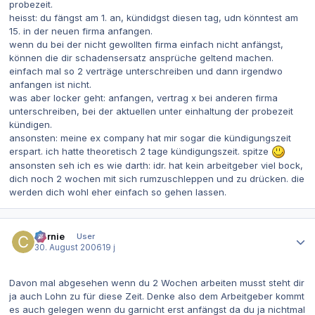
probezeit.
heisst: du fängst am 1. an, kündidgst diesen tag, udn könntest am
15. in der neuen firma anfangen.
wenn du bei der nicht gewollten firma einfach nicht anfängst,
können die dir schadensersatz ansprüche geltend machen.
einfach mal so 2 verträge unterschreiben und dann irgendwo
anfangen ist nicht.
was aber locker geht: anfangen, vertrag x bei anderen firma
unterschreiben, bei der aktuellen unter einhaltung der probezeit
kündigen.
ansonsten: meine ex company hat mir sogar die kündigungszeit
erspart. ich hatte theoretisch 2 tage kündigungszeit. spitze
ansonsten seh ich es wie darth: idr. hat kein arbeitgeber viel bock,
dich noch 2 wochen mit sich rumzuschleppen und zu drücken. die
werden dich wohl eher einfach so gehen lassen.
Autor-Statistiken
Carnie
User
30. August 2006
19 j
Davon mal abgesehen wenn du 2 Wochen arbeiten musst steht dir
ja auch Lohn zu für diese Zeit. Denke also dem Arbeitgeber kommt
es auch gelegen wenn du garnicht erst anfängst da du ja nichtmal