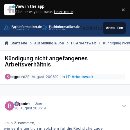
Zum Inhalt springen
View in the app
×
A better way to browse.
Learn more
.
Di
Fachinformatiker.de
Anmelden
Startseite
Ausbildung & Job
IT-Arbeitswelt
Kündigung nich
Kündigung nicht angefangenes
Arbeitsverhältnis
bigpoint
28. August 2006
19 j
in
IT-Arbeitswelt
Autor-Statistiken
bigpoint
User
28. August 2006
19 j
Hallo Zusammen,
wie seht eigentlich in solchem fall die Rechtliche Lage: