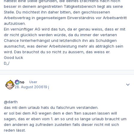
hättest eine Stelle gefunden, die deines Erachtens nach noch
besser in deinem angestrebten Tätigkeitsbereich liegt als seine
Stelle. Du möchtest ihn daher bitten, den geschlossenen
Arbeitsvertrag in gegenseiteigem Einverständnis vor Arbeitsantritt
aufzulösen.
Ein vernünftiger AG wird das tun, da er genau weiss, dass er mit
dir nicht glücklich werden würde, da du immer der vertanen
Chance hinterherhängst und letztendlich ihn als Schuldigen
ausmachst, was deiner Arbeitsleistung mehr als abträglich sein
wird. Das brauchst du so nicht zu äussern, das weiss er.
Good luck
D_/
Autor-Statistiken
Enno
User
28. August 2006
19 j
@darth
das mti dem urlaub hats du falschrum verstanden.
er sol bei dem AG wegen dem e den 1ten sausen lassen will
sagen, das er eben vom 1. an so und so lange urlaub braucht um
den anderen ag zufrieden zustellen falls dieser nicht mit sich
reden lässt.