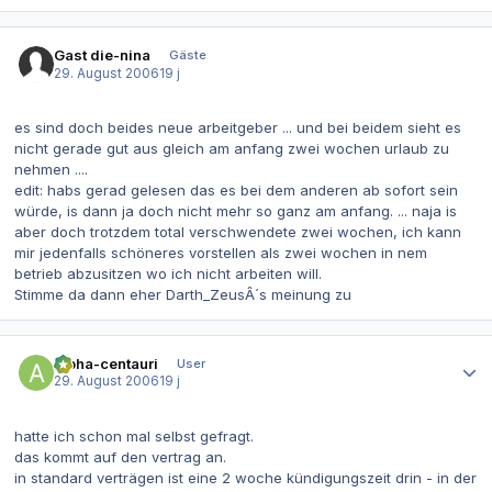
Gast die-nina
Gäste
29. August 2006
19 j
es sind doch beides neue arbeitgeber ... und bei beidem sieht es
nicht gerade gut aus gleich am anfang zwei wochen urlaub zu
nehmen ....
edit: habs gerad gelesen das es bei dem anderen ab sofort sein
würde, is dann ja doch nicht mehr so ganz am anfang. ... naja is
aber doch trotzdem total verschwendete zwei wochen, ich kann
mir jedenfalls schöneres vorstellen als zwei wochen in nem
betrieb abzusitzen wo ich nicht arbeiten will.
Stimme da dann eher Darth_ZeusÂ´s meinung zu
Autor-Statistiken
alpha-centauri
User
29. August 2006
19 j
hatte ich schon mal selbst gefragt.
das kommt auf den vertrag an.
in standard verträgen ist eine 2 woche kündigungszeit drin - in der