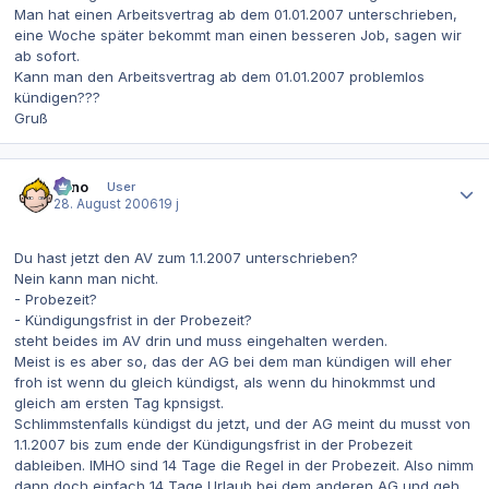
Man hat einen Arbeitsvertrag ab dem 01.01.2007 unterschrieben,
eine Woche später bekommt man einen besseren Job, sagen wir
ab sofort.
Kann man den Arbeitsvertrag ab dem 01.01.2007 problemlos
kündigen???
Gruß
Autor-Statistiken
Enno
User
28. August 2006
19 j
Du hast jetzt den AV zum 1.1.2007 unterschrieben?
Nein kann man nicht.
- Probezeit?
- Kündigungsfrist in der Probezeit?
steht beides im AV drin und muss eingehalten werden.
Meist is es aber so, das der AG bei dem man kündigen will eher
froh ist wenn du gleich kündigst, als wenn du hinokmmst und
gleich am ersten Tag kpnsigst.
Schlimmstenfalls kündigst du jetzt, und der AG meint du musst von
1.1.2007 bis zum ende der Kündigungsfrist in der Probezeit
dableiben. IMHO sind 14 Tage die Regel in der Probezeit. Also nimm
dann doch einfach 14 Tage Urlaub bei dem anderen AG und geh