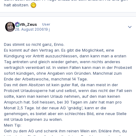
halt absitzen.
Autor-Statistiken
Darth_Zeus
User
28. August 2006
19 j
Das stimmt so nicht ganz, Enno.
Es kommt auf den Vertrag an. Es gibt die Möglichkeit, eine
Kündigung vor Antritt auszuschliessen, dann kann man a ersten
Tag antreten und gleich wieder gehen, wenn nichts anderes
vertraglich vereinbart ist. In vielen Fällen kann man in der Probezeit
sofort kündigen, ohne Angaben von Gründen. Manchmal zum
Ende der Arbeitswoche, manchmal 14 Tage.
Das mit dem Absitzen ist kein guter Rat, da man meist in der
Probzeit Urlaubssperre hat und selbst, wenn das nicht der Fall sein
sollte, kann man keinen Urlaub nehmen, auf den man keinen
Anspruch hat. Soll heissen, bei 30 Tagen im Jahr hat man pro
Monat 2,5 Tage. Ist der neue AG 'gnädig', kann er die
genehmigen, es bietet aber ein schlechtes Bild, eine neue Stelle
mit Urlaub beginnen zu wollen.
Mein Tip:
Geh zu dem AG und schenk ihm reinen Wein ein. Erkläre ihm, du