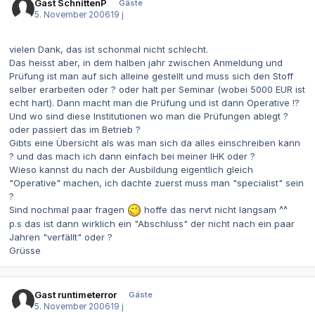
Gast SchnittenP
Gäste
5. November 2006
19 j
vielen Dank, das ist schonmal nicht schlecht.
Das heisst aber, in dem halben jahr zwischen Anmeldung und
Prüfung ist man auf sich alleine gestellt und muss sich den Stoff
selber erarbeiten oder ? oder halt per Seminar (wobei 5000 EUR ist
echt hart). Dann macht man die Prüfung und ist dann Operative !?
Und wo sind diese Institutionen wo man die Prüfungen ablegt ?
oder passiert das im Betrieb ?
Gibts eine Übersicht als was man sich da alles einschreiben kann
? und das mach ich dann einfach bei meiner IHK oder ?
Wieso kannst du nach der Ausbildung eigentlich gleich
"Operative" machen, ich dachte zuerst muss man "specialist" sein
?
Sind nochmal paar fragen
hoffe das nervt nicht langsam ^^
p.s das ist dann wirklich ein "Abschluss" der nicht nach ein paar
Jahren "verfällt" oder ?
Grüsse
Gast runtimeterror
Gäste
5. November 2006
19 j