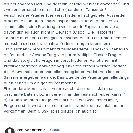
als bei anderen Cert. und deshalb viel viel weniger Anwaerter) und
zweitens braeuchte man etliche (hunderte, Tausende?)
verschiedene Pruefer fuer verschiedene Fachgebiete. Ausserdem
braeuchte man auch englischsprachige Pruefer, denn ich zb.
nehme alle meine Pruefungen viel lieber in Englisch und viele
davon gibt es auch nicht in Deutsch (Cisco). Die Testcenter
koennte man dann auch gleich abschaffen und die Unternehmen
muessten sich selbst um ihre Zertifizierungen kuemmern.
Ein bisschen wuerden mehr zufallsgenerierte Hands-on Szenarien
helfen und die Abschaffung von puren Multiple-Choice Fragen.
Und das zb. gleiche Fragen in verschiedenen Variationen mit
zufallsgenerierten Antwortmoeglichkeiten erstellt werden, sodass
das Asuwendiglernen von allen moeglichen Variatonen keinen
Sinn mehr ergeben wuerde. Das wuerde die Pruefungen allerdings
auch schon um einiges teurer machen.
Eine andere Moeglichkeit waere auch, dass es im Jahr nur
bestimmte Daten gibt, an denen man die Tests schreiben kann (4-
6). Dann koennten fuer jedes mal neue, weltweit einheitliche,
Fragen erstellt werden die dann beim naechsten mal nicht mehr
vorkommen. Beim CISSP ist es glaube ich auch so.
Gast SchnittenP
Gäste