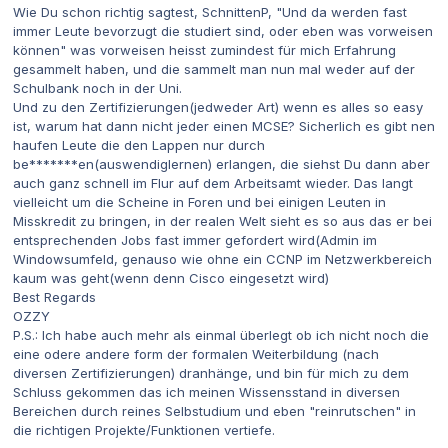
Wie Du schon richtig sagtest, SchnittenP, "Und da werden fast
immer Leute bevorzugt die studiert sind, oder eben was vorweisen
können" was vorweisen heisst zumindest für mich Erfahrung
gesammelt haben, und die sammelt man nun mal weder auf der
Schulbank noch in der Uni.
Und zu den Zertifizierungen(jedweder Art) wenn es alles so easy
ist, warum hat dann nicht jeder einen MCSE? Sicherlich es gibt nen
haufen Leute die den Lappen nur durch
be*******en(auswendiglernen) erlangen, die siehst Du dann aber
auch ganz schnell im Flur auf dem Arbeitsamt wieder. Das langt
vielleicht um die Scheine in Foren und bei einigen Leuten in
Misskredit zu bringen, in der realen Welt sieht es so aus das er bei
entsprechenden Jobs fast immer gefordert wird(Admin im
Windowsumfeld, genauso wie ohne ein CCNP im Netzwerkbereich
kaum was geht(wenn denn Cisco eingesetzt wird)
Best Regards
OZZY
P.S.: Ich habe auch mehr als einmal überlegt ob ich nicht noch die
eine odere andere form der formalen Weiterbildung (nach
diversen Zertifizierungen) dranhänge, und bin für mich zu dem
Schluss gekommen das ich meinen Wissensstand in diversen
Bereichen durch reines Selbstudium und eben "reinrutschen" in
die richtigen Projekte/Funktionen vertiefe.