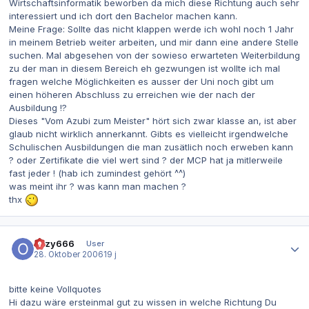
Wirtschaftsinformatik beworben da mich diese Richtung auch sehr
interessiert und ich dort den Bachelor machen kann.
Meine Frage: Sollte das nicht klappen werde ich wohl noch 1 Jahr
in meinem Betrieb weiter arbeiten, und mir dann eine andere Stelle
suchen. Mal abgesehen von der sowieso erwarteten Weiterbildung
zu der man in diesem Bereich eh gezwungen ist wollte ich mal
fragen welche Möglichkeiten es ausser der Uni noch gibt um
einen höheren Abschluss zu erreichen wie der nach der
Ausbildung !?
Dieses "Vom Azubi zum Meister" hört sich zwar klasse an, ist aber
glaub nicht wirklich annerkannt. Gibts es vielleicht irgendwelche
Schulischen Ausbildungen die man zusätlich noch erweben kann
? oder Zertifikate die viel wert sind ? der MCP hat ja mitlerweile
fast jeder ! (hab ich zumindest gehört ^^)
was meint ihr ? was kann man machen ?
thx
Autor-Statistiken
ozzy666
User
28. Oktober 2006
19 j
bitte keine Vollquotes
Hi dazu wäre ersteinmal gut zu wissen in welche Richtung Du