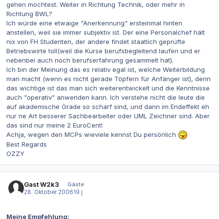
gehen möchtest. Weiter in Richtung Technik, oder mehr in
Richtung BWL?
Ich würde eine etwaige "Anerkennung" ersteinmal hinten
anstellen, weil sie immer subjektiv ist. Der eine Personalchef hält
nix von FH Studenten, der andere findet staatlich geprüfte
Betriebswirte toll(weil die Kurse berufsbegleitend laufen und er
nebenbei auch noch berufserfahrung gesammelt hat).
Ich bin der Meinung das es relativ egal ist, welche Weiterbildung
man macht (wenn es nicht gerade Töpfern für Anfänger ist), denn
das wichtige ist das man sich weiterentwickelt und die Kenntnisse
auch "operativ" anwenden kann. Ich verstehe nicht die leute die
auf akademische Grade so scharf sind, und dann im Endeffekt eh
nur ne Art besserer Sachbearbeiter oder UML Zeichner sind. Aber
das sind nur meine 2 EuroCent!
Achja, wegen den MCPs wieviele kennst Du persönlich
Best Regards
OZZY
Gast W2k3
Gäste
28. Oktober 2006
19 j
Meine Empfehlung: