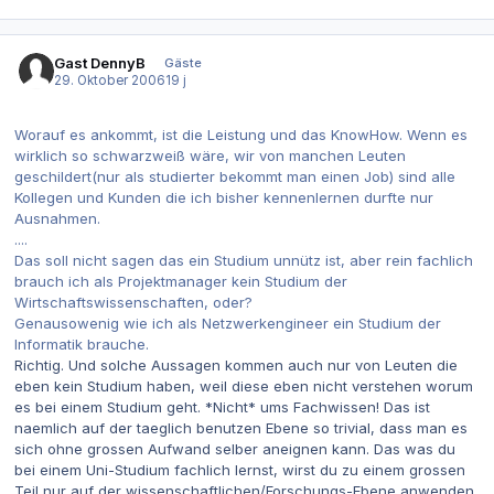
Gast DennyB
Gäste
29. Oktober 2006
19 j
Worauf es ankommt, ist die Leistung und das KnowHow. Wenn es
wirklich so schwarzweiß wäre, wir von manchen Leuten
geschildert(nur als studierter bekommt man einen Job) sind alle
Kollegen und Kunden die ich bisher kennenlernen durfte nur
Ausnahmen.
....
Das soll nicht sagen das ein Studium unnütz ist, aber rein fachlich
brauch ich als Projektmanager kein Studium der
Wirtschaftswissenschaften, oder?
Genausowenig wie ich als Netzwerkengineer ein Studium der
Informatik brauche.
Richtig. Und solche Aussagen kommen auch nur von Leuten die
eben kein Studium haben, weil diese eben nicht verstehen worum
es bei einem Studium geht. *Nicht* ums Fachwissen! Das ist
naemlich auf der taeglich benutzen Ebene so trivial, dass man es
sich ohne grossen Aufwand selber aneignen kann. Das was du
bei einem Uni-Studium fachlich lernst, wirst du zu einem grossen
Teil nur auf der wissenschaftlichen/Forschungs-Ebene anwenden