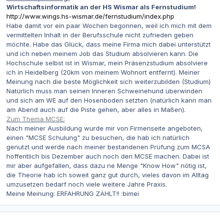
Wirtschaftsinformatik an der HS Wismar als Fernstudium!
http://www.wings.hs-wismar.de/fernstudium/index.php
Habe damit vor ein paar Wochen begonnen, weil ich mich mit dem
vermittelten Inhalt in der Berufsschule nicht zufrieden geben
möchte. Habe das Glück, dass meine Firma mich dabei unterstützt
und ich neben meinem Job das Studium absolvieren kann. Die
Hochschule selbst ist in Wismar, mein Präsenzstudium absolviere
ich in Heidelberg (20km von meinem Wohnort entfernt). Meiner
Meinung nach die beste Möglichkeit sich weiterzubilden (Studium)
Natürlich muss man seinen Inneren Schweinehund überwinden
und sich am WE auf den Hosenboden setzten (natürlich kann man
am Abend auch auf die Piste gehen, aber alles in Maßen).
Zum Thema MCSE:
Nach meiner Ausbildung wurde mir von Firmenseite angeboten,
einen "MCSE Schulung" zu besuchen, die hab ich natürlich
genutzt und werde nach meiner bestandenen Prüfung zum MCSA
hoffentlich bis Dezember auch noch den MCSE machen. Dabei ist
mir aber aufgefallen, dass dazu ne Menge "Know How" nötig ist,
die Theorie hab ich soweit ganz gut durch, vieles davon im Alltag
umzusetzen bedarf noch viele weitere Jahre Praxis.
Meine Meinung: ERFAHRUNG ZÄHLT!! :bimei