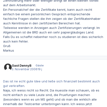
Zertifizierung mehr oder weniger bringt dir einen kleinen Vorteil
auf dem Arbeitsmarkt.
Ein Personalchef der die Zertifikate kennt, kann auch recht
einfach bei einem persönlichen Gespräch entsprechende
fachliche Fragen stellen die ihm zeigen ob der Zertifikateinhaber
auch Kenntnisse in den zertifizierten Bereichen hat.
Teilweise werden in Anzeigen auch Zertifizierungen verlangt. Im
Allgemeinen ist die BRD auch ein sehr papiergläubiges Land.
Falls Du es schaffst nebenher noch zu studieren ist dies sicherlich
auch kein Fehler.
Gruß
Markus
Gast DennyB
Gäste
3. November 2006
19 j
Das ist ne echt gute Idee und ließe sich finanziell bestimmt auch
gut verkraften.
Naja, ich weiss nicht so Recht. Da muesste man schauen, ob es
nicht einfach zu viele Leute sind, die Pruefungen machen
(besonders wenn es um MS geht) und ob man die wirklich alle
innerhalb der Testcenter unterbringen kann. Ich weiss jetzt