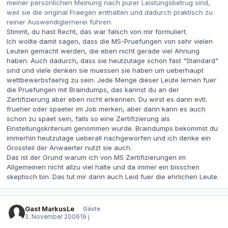
meiner persönlichen Meinung nach purer Leistungsbetrug sind,
weil sie die original Fraegen enthalten und dadurch praktisch zu
reiner Auswendiglernerei führen.
Stimmt, du hast Recht, das war falsch von mir formuliert.
Ich wollte damit sagen, dass die MS-Pruefungen von sehr vielen
Leuten gemacht werden, die eben nicht gerade viel Ahnung
haben. Auch dadurch, dass sie heutzutage schon fast "Standard"
sind und viele denken sie muessen sie haben um ueberhaupt
wettbewerbsfaehig zu sein. Jede Menge dieser Leute lernen fuer
die Pruefungen mit Braindumps, das kannst du an der
Zertifizierung aber eben nicht erkennen. Du wirst es dann evtl.
frueher oder spaeter im Job merken, aber dann kann es auch
schon zu spaet sein, falls so eine Zertifizierung als
Einstellungskriterium genommen wurde. Braindumps bekommst du
immerhin heutzutage ueberall nachgeworfen und ich denke ein
Grossteil der Anwaerter nutzt sie auch.
Das ist der Grund warum ich von MS Zertifizierungen im
Allgemeinen nicht allzu viel halte und da immer ein bisschen
skeptisch bin. Das tut mir dann auch Leid fuer die ehrlichen Leute.
Gast MarkusLe
Gäste
3. November 2006
19 j