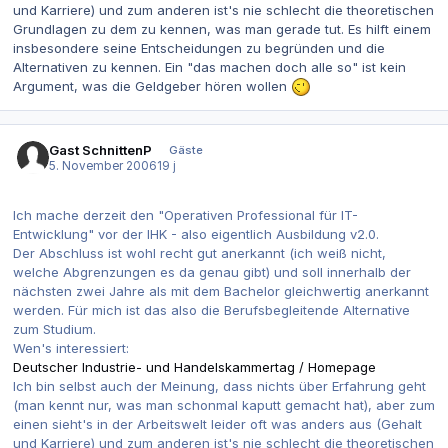
und Karriere) und zum anderen ist's nie schlecht die theoretischen
Grundlagen zu dem zu kennen, was man gerade tut. Es hilft einem
insbesondere seine Entscheidungen zu begründen und die
Alternativen zu kennen. Ein "das machen doch alle so" ist kein
Argument, was die Geldgeber hören wollen
Gast SchnittenP
Gäste
5. November 2006
19 j
Ich mache derzeit den "Operativen Professional für IT-
Entwicklung" vor der IHK - also eigentlich Ausbildung v2.0.
Der Abschluss ist wohl recht gut anerkannt (ich weiß nicht,
welche Abgrenzungen es da genau gibt) und soll innerhalb der
nächsten zwei Jahre als mit dem Bachelor gleichwertig anerkannt
werden. Für mich ist das also die Berufsbegleitende Alternative
zum Studium.
Wen's interessiert:
Deutscher Industrie- und Handelskammertag / Homepage
Ich bin selbst auch der Meinung, dass nichts über Erfahrung geht
(man kennt nur, was man schonmal kaputt gemacht hat), aber zum
einen sieht's in der Arbeitswelt leider oft was anders aus (Gehalt
und Karriere) und zum anderen ist's nie schlecht die theoretischen