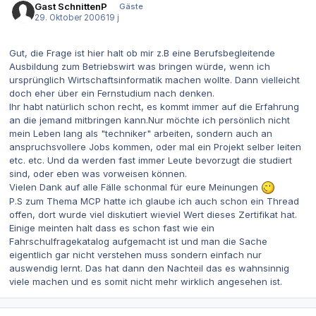
Gast SchnittenP
Gäste
29. Oktober 2006
19 j
Gut, die Frage ist hier halt ob mir z.B eine Berufsbegleitende
Ausbildung zum Betriebswirt was bringen würde, wenn ich
ursprünglich Wirtschaftsinformatik machen wollte. Dann vielleicht
doch eher über ein Fernstudium nach denken.
Ihr habt natürlich schon recht, es kommt immer auf die Erfahrung
an die jemand mitbringen kann.Nur möchte ich persönlich nicht
mein Leben lang als "techniker" arbeiten, sondern auch an
anspruchsvollere Jobs kommen, oder mal ein Projekt selber leiten
etc. etc. Und da werden fast immer Leute bevorzugt die studiert
sind, oder eben was vorweisen können.
Vielen Dank auf alle Fälle schonmal für eure Meinungen
P.S zum Thema MCP hatte ich glaube ich auch schon ein Thread
offen, dort wurde viel diskutiert wieviel Wert dieses Zertifikat hat.
Einige meinten halt dass es schon fast wie ein
Fahrschulfragekatalog aufgemacht ist und man die Sache
eigentlich gar nicht verstehen muss sondern einfach nur
auswendig lernt. Das hat dann den Nachteil das es wahnsinnig
viele machen und es somit nicht mehr wirklich angesehen ist.
Autor-Statistiken