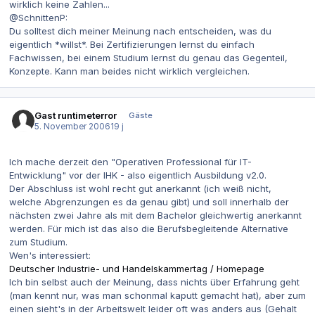
wirklich keine Zahlen...
@SchnittenP:
Du solltest dich meiner Meinung nach entscheiden, was du
eigentlich *willst*. Bei Zertifizierungen lernst du einfach
Fachwissen, bei einem Studium lernst du genau das Gegenteil,
Konzepte. Kann man beides nicht wirklich vergleichen.
Gast runtimeterror
Gäste
5. November 2006
19 j
Ich mache derzeit den "Operativen Professional für IT-
Entwicklung" vor der IHK - also eigentlich Ausbildung v2.0.
Der Abschluss ist wohl recht gut anerkannt (ich weiß nicht,
welche Abgrenzungen es da genau gibt) und soll innerhalb der
nächsten zwei Jahre als mit dem Bachelor gleichwertig anerkannt
werden. Für mich ist das also die Berufsbegleitende Alternative
zum Studium.
Wen's interessiert:
Deutscher Industrie- und Handelskammertag / Homepage
Ich bin selbst auch der Meinung, dass nichts über Erfahrung geht
(man kennt nur, was man schonmal kaputt gemacht hat), aber zum
einen sieht's in der Arbeitswelt leider oft was anders aus (Gehalt