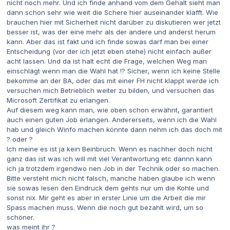
nicht noch mehr. Und ich finde anhand vom dem Gehalt sieht man
dann schon sehr wie weit die Schere hier auseinander klafft. Wie
brauchen hier mit Sicherheit nicht darüber zu diskutieren wer jetzt
besser ist, was der eine mehr als der andere und anderst herum
kann. Aber das ist fakt und ich finde sowas darf man bei einer
Entscheidung (vor der ich jetzt eben stehe) nicht einfach außer
acht lassen. Und da ist halt echt die Frage, welchen Weg man
einschlägt wenn man die Wahl hat !? Sicher, wenn ich keine Stelle
bekomme an der BA, oder das mit einer FH nicht klappt werde ich
versuchen mich Betrieblich weiter zu bilden, und versuchen das
Microsoft Zertifikat zu erlangen.
Auf diesem weg kann man, wie oben schon erwähnt, garantiert
auch einen guten Job erlangen. Andererseits, wenn ich die Wahl
hab und gleich Winfo machen könnte dann nehm ich das doch mit
? oder ?
Ich meine es ist ja kein Beinbruch. Wenn es nachher doch nicht
ganz das ist was ich will mit viel Verantwortung etc dannn kann
ich ja trotzdem irgendwo nen Job in der Technik oder so machen.
Bitte versteht mich nicht falsch, manche haben glaube ich wenn
sie sowas lesen den Eindruck dem gehts nur um die Kohle und
sonst nix. Mir geht es aber in erster Linie um die Arbeit die mir
Spass machen muss. Wenn die noch gut bezahlt wird, um so
schöner.
was meint ihr ?