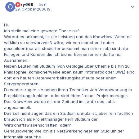
ozzy666
User
29. Oktober 2006
19 j
Hi,
ich stelle mal eine gewagte These auf:
Worauf es ankommt, ist die Leistung und das KnowHow. Wenn es
wirklich so schwarzweiß wäre, wir von manchen Leuten
geschildert(nur als studierter bekommt man einen Job) sind alle
Kollegen und Kunden die ich bisher kennenlernen durfte nur
Ausnahmen.
Neben Leuten mit Studium (von Geologie über Chemie bis hin zu
Philosophie, komischerweise eben kaum Informatik oder BWL) sind
dort ein haufen Datenverarbeitsungskaufleute oder ehem.
Serveroperatoren.
Entweder tragen sie neben Ihren Techniker Job Verantwortung in
Projektleitungsfunktion, oder sind eben "reine" Projektmanager.
Das KnowHow wurde mit der Zeit und im Laufe des Jobs
angesammelt.
Das soll nicht sagen das ein Studium unnütz ist, aber rein fachlich
brauch ich als Projektmanager kein Studium der
Wirtschaftswissenschaften, oder?
Genausowenig wie ich als Netzwerkengineer ein Studium der
Informatik brauche.