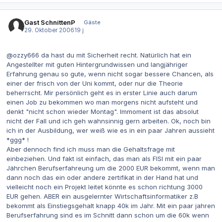
Gast SchnittenP
Gäste
29. Oktober 2006
19 j
@ozzy666 da hast du mit Sicherheit recht. Natürlich hat ein
Angestellter mit guten Hintergrundwissen und langjähriger
Erfahrung genau so gute, wenn nicht sogar bessere Chancen, als
einer der frisch von der Uni kommt, oder nur die Theorie
beherrscht. Mir persönlich geht es in erster Linie auch darum
einen Job zu bekommen wo man morgens nicht aufsteht und
denkt "nicht schon wieder Montag". Immoment ist das absolut
nicht der Fall und ich geh wahnsinnig gern arbeiten. Ok, noch bin
ich in der Ausbildung, wer weiß wie es in ein paar Jahren aussieht
*ggg* !
Aber dennoch find ich muss man die Gehaltsfrage mit
einbeziehen. Und fakt ist einfach, das man als FISI mit ein paar
Jährchen Berufserfahreung um die 2000 EUR bekommt, wenn man
dann noch das ein oder andere zertifikat in der Hand hat und
vielleicht noch ein Projekt leitet könnte es schon richtung 3000
EUR gehen. ABER ein ausgelernter Wirtschaftsinformatiker z.B
bekommt als Einstiegsgehalt knapp 40k im Jahr. Mit ein paar jahren
Berufserfahrung sind es im Schnitt dann schon um die 60k wenn