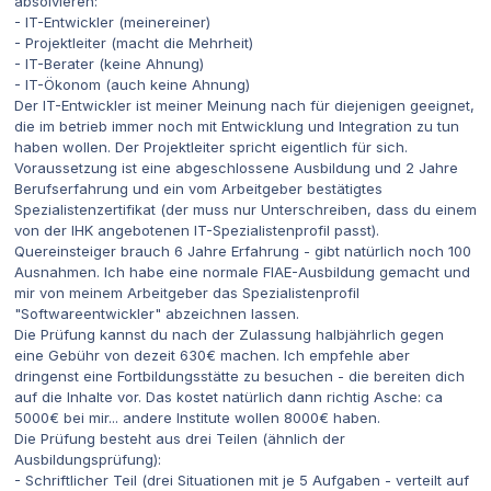
absolvieren:
- IT-Entwickler (meinereiner)
- Projektleiter (macht die Mehrheit)
- IT-Berater (keine Ahnung)
- IT-Ökonom (auch keine Ahnung)
Der IT-Entwickler ist meiner Meinung nach für diejenigen geeignet,
die im betrieb immer noch mit Entwicklung und Integration zu tun
haben wollen. Der Projektleiter spricht eigentlich für sich.
Voraussetzung ist eine abgeschlossene Ausbildung und 2 Jahre
Berufserfahrung und ein vom Arbeitgeber bestätigtes
Spezialistenzertifikat (der muss nur Unterschreiben, dass du einem
von der IHK angebotenen IT-Spezialistenprofil passt).
Quereinsteiger brauch 6 Jahre Erfahrung - gibt natürlich noch 100
Ausnahmen. Ich habe eine normale FIAE-Ausbildung gemacht und
mir von meinem Arbeitgeber das Spezialistenprofil
"Softwareentwickler" abzeichnen lassen.
Die Prüfung kannst du nach der Zulassung halbjährlich gegen
eine Gebühr von dezeit 630€ machen. Ich empfehle aber
dringenst eine Fortbildungsstätte zu besuchen - die bereiten dich
auf die Inhalte vor. Das kostet natürlich dann richtig Asche: ca
5000€ bei mir... andere Institute wollen 8000€ haben.
Die Prüfung besteht aus drei Teilen (ähnlich der
Ausbildungsprüfung):
- Schriftlicher Teil (drei Situationen mit je 5 Aufgaben - verteilt auf