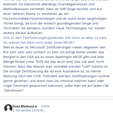
koennen. Du bekommst allerdings Grundlagenwissen und
Methodikwissen vermittelt, dass dir hilft Dinge leichter und auf
einer tieferen Ebene zu verstehen als ein
Fachinformatiker/Quereinsteiger und dir somit einen langfristigen
Vorteil bringt, da sich die wirklich grundlegenden Dinge und
Techniken nie aendern, sondern neue Technologien nur wieder
anders darauf aufbauen.
Und zu den Zertifizierungen(jedweder Art) wenn es alles so easy
ist, warum hat dann nicht jeder einen MCSE?
Weil es teuer ist. Microsoft Zertifizierungen haben allgemein den
Ruf sehr sehr sehr einfach zu sein. Ich bringt immer wieder das
Beispiel in den USA wo es einen 9jaehrigen MCSE gibt und jede
Menge Kinder unter 15/16 die das auch sind. Das soll aber nicht
heissen, dass das Wissen was vermittelt werden *soll* nutzlos ist.
Die einzige Zertifizierung die da eine Ausnahme ist, ist meiner
Meinung nach der CCIE. Trotzdem werden Zertifizierungen nunmal
gerne gesehen, und wenn man sie umsonst machen kann oder
sogar Seminare gesponsort bekommt, sollte man sie auf jeden Fall
"mitnehmen".
Gast MarkusLe
Gäste
3. November 2006
19 j