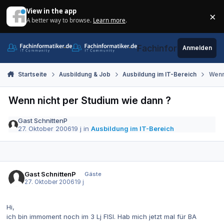
Zum Inhalt springen
View in the app
×
A better way to browse.
Learn more
.
Di
Fachinformatiker.de
Anmelden
Startseite
Ausbildung & Job
Ausbildung im IT-Bereich
Wenn
Wenn nicht per Studium wie dann ?
Gast SchnittenP
27. Oktober 2006
19 j
in
Ausbildung im IT-Bereich
Gast SchnittenP
Gäste
27. Oktober 2006
19 j
Hi,
ich bin immoment noch im 3 Lj FISI. Hab mich jetzt mal für BA