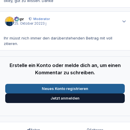
okey, gut zu wissen. Danke
Autor-Statistiken
mapr
Moderator
25. Oktober 2022
3 j
Ihr müsst nich immer den darüberstehenden Beitrag mit voll
zitieren.
Erstelle ein Konto oder melde dich an, um einen
Kommentar zu schreiben.
Neues Konto registrieren
Jetzt anmelden
Teilen
Follower