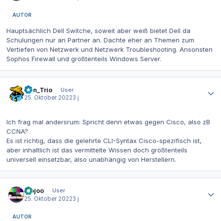
AUTOR
Hauptsächlich Dell Switche, soweit aber weiß bietet Dell da
Schulungen nur an Partner an. Dachte eher an Themen zum
Vertiefen von Netzwerk und Netzwerk Troubleshooting. Ansonsten
Sophos Firewall und größtenteils Windows Server.
Autor-Statistiken
Han_Trio
User
25. Oktober 2022
3 j
Ich frag mal andersrum: Spricht denn etwas gegen Cisco, also zB
CCNA?
Es ist richtig, dass die gelehrte CLI-Syntax Cisco-spezifisch ist,
aber inhaltlich ist das vermittelte Wissen doch größtenteils
universell einsetzbar, also unabhängig von Herstellern.
Autor-Statistiken
mojoo
User
25. Oktober 2022
3 j
AUTOR