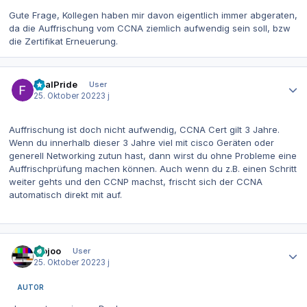
Gute Frage, Kollegen haben mir davon eigentlich immer abgeraten,
da die Auffrischung vom CCNA ziemlich aufwendig sein soll, bzw
die Zertifikat Erneuerung.
Autor-Statistiken
RealPride
User
25. Oktober 2022
3 j
Auffrischung ist doch nicht aufwendig, CCNA Cert gilt 3 Jahre.
Wenn du innerhalb dieser 3 Jahre viel mit cisco Geräten oder
generell Networking zutun hast, dann wirst du ohne Probleme eine
Auffrischprüfung machen können. Auch wenn du z.B. einen Schritt
weiter gehts und den CCNP machst, frischt sich der CCNA
automatisch direkt mit auf.
Autor-Statistiken
mojoo
User
25. Oktober 2022
3 j
AUTOR