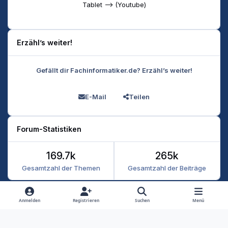
Tablet --> (Youtube)
Erzähl’s weiter!
Gefällt dir Fachinformatiker.de? Erzähl’s weiter!
E-Mail
Teilen
Forum-Statistiken
169.7k
265k
Gesamtzahl der Themen
Gesamtzahl der Beiträge
Heller Modus
Dunkler Modus
Systemeinstellung
Anmelden
Registrieren
Suchen
Menü
Datenschutz
Kontakt
Cookies
RSS