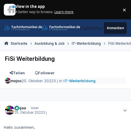
Zum Inhalt springen
View in the app
×
A better way to browse.
Learn more
.
Di
Fachinformatiker.de
Anmelden
Startseite
Ausbildung & Job
IT-Weiterbildung
FiSi Weiterbi
FiSi Weiterbildung
Teilen
Follower
mojoo
25. Oktober 2022
3 j
in
IT-Weiterbildung
Autor-Statistiken
mojoo
User
25. Oktober 2022
3 j
Hallo zusammen,