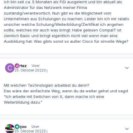
ich bin seit ca. 5 Monaten als FiSi ausgelernt und bin aktuell als
Administrator für das Netzwerk meiner Firma
zuständig/verantwortlich. Nun gibt es die Möglichkeit vom
Unternehmen aus Schulungen zu machen. Leider bin ich mir relativ
unsicher welche Schulung/Weiterbildung/Zertifikat ich angehen
sollte, welches mir auch was bringt. Habe gelesen CompaIT ist
ziemlich Basic und bringt eigentlich nicht viel wenn man eine
Ausbildung hat. Was gibts sonst so außer Cisco für sinvolle Wege?
Autor-Statistiken
cortez
User
25. Oktober 2022
3 j
Mit welchen Technologien arbeitest du denn?
Das wäre der einfachste Weg, wenn du da weiter gehst und sagst
"Ich arbeite mit Switchen von X, dann mache ich eine
Weiterbildung dazu."
Autor-Statistiken
mojoo
User
25. Oktober 2022
3 j