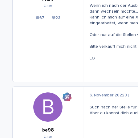
Wenn ich nach der Ausbil
User
dann wechseln möchte...
Kann ich mich auf eine X
67
23
Beiträge
Reputation
eingearbeitet, wenn man
Oder nur auf die Stellen
Bitte verkauft mich nich
LG
6. November 2022
3 j
Such nach ner Stelle für 
Aber du kannst dich auch
be98
User