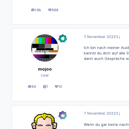
1.6k
566
Beiträge
Reputation
7. November 2022
3 j
Ich bin nach meiner Aus
kannst du dich auf alle 
dann auch Gespräche wo
mojoo
User
44
1
13
Beiträge
Lösungen
Reputation
7. November 2022
3 j
Wenn du gar keine nachw