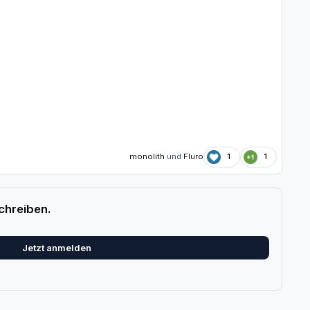
monolith
und
Fluro
1
1
chreiben.
Jetzt anmelden