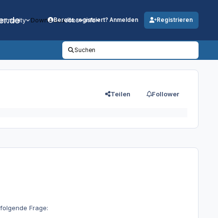
er.de
mmunity
Downloads
Jobs
Info
Bereits registriert? Anmelden
Registrieren
Suchen
Teilen
Follower
 folgende Frage: