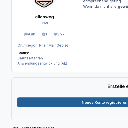
entsprechend gering.
Wenn du nicht alle
gewü
allesweg
User
9.8k
1
3.9k
Beiträge
Lösungen
Reputation
Ort / Region:
RheinMainGebiet
Status:
Berufserfahren
Anwendungsentwicklung (AE)
Erstelle
Neues Konto registrieren