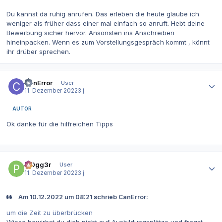
Du kannst da ruhig anrufen. Das erleben die heute glaube ich
weniger als früher dass einer mal einfach so anruft. Hebt deine
Bewerbung sicher hervor. Ansonsten ins Anschreiben
hineinpacken. Wenn es zum Vorstellungsgespräch kommt , könnt
ihr drüber sprechen.
Autor-Statistiken
CanError
User
11. Dezember 2022
3 j
AUTOR
Ok danke für die hilfreichen Tipps
Autor-Statistiken
pr0gg3r
User
11. Dezember 2022
3 j
Am 10.12.2022 um 08:21 schrieb CanError:
um die Zeit zu überbrücken
Wieso bewirbst du dich nicht auf Ausbildungsplätze und fragst