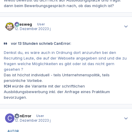
dann beim Bewerbungsgespräch nach, ob das möglich ist?
Autor-Statistiken
allesweg
User
12. Dezember 2022
3 j
vor 13 Stunden schrieb CanError:
Denkst du, es wäre auch in Ordnung dort anzurufen bei den
Recruiting Leute, die auf der Webseite angegeben sind und die zu
fragen welche Möglichkeiten es gibt oder ist das nicht gern
gesehen ?
Das ist höchst individuell - teils Unternehmenspolitik, teils
persönliche Vorliebe.
ICH
würde die Variante mit der schriftlichen
Ausbildungsbewerbung inkl. der Anfrage eines Praktikum
bevorzugen.
Autor-Statistiken
CanError
User
12. Dezember 2022
3 j
AUTOR