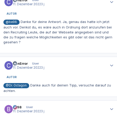
11. Dezember 2022
3 j
AUTOR
Danke für deine Antwort. Ja, genau das hatte ich jetzt
@be98
auch vor. Denkst du, es wäre auch in Ordnung dort anzurufen bei
den Recruiting Leute, die auf der Webseite angegeben sind und
die zu fragen welche Möglichkeiten es gibt oder ist das nicht gern
gesehen ?
Autor-Statistiken
CanError
User
11. Dezember 2022
3 j
AUTOR
Danke auch für deinen Tipp, versuche darauf zu
@Dr. Octagon
achten.
Autor-Statistiken
be98
User
11. Dezember 2022
3 j