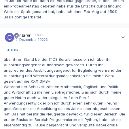
Im Januar hatte ich dann ein Vorstellungsgespräch, in dem ich um
ein Probearbeitstag gebeten habe (für die Entscheidungsfindung).
Weils mir Spaß gemacht hat, habe ich dann Feb-Aug auf 450€
Basis dort gearbeitet.
Autor-Statistiken
CanError
User
12. Dezember 2022
3 j
AUTOR
über ihren Stand bei der ITCS Berufsmesse bin ich über ihr
Ausbildungsangebot aufmerksam geworden. Durch ihr
ansprechendes Ausbildungsangebot für Begleitung während der
Ausbildung und Weiterbildungsmöglichkeiten fiel meine Wahl
gezielt auf die XXX GMBH
Während der Schulzeit zählten Mathematik, Englisch und Politik
und Wirtschaft zu meinen Lieblingsfächer, was sich durch meine
guten Noten auch widerspiegelt. Auf den Beruf
Anwendungsentwickler bin ich durch einen sehr guten Freund
gestoßen, der die Ausbildung dieses Jahr selber abgeschlossen
hat. Das hat bei mir die Neugierde geweckt, für diesen Bereich. Die
ersten Basics im Bereich Programmieren mit Python, habe ich mir
eigenständig zu Hause beigebracht und verspürte dabei große