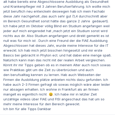
alt habe bereits eine Abgeschlossene Ausbildung als Gesundheit
und Krankenpfleger mit 3 Jahren Berufserfahrung. Ich wollte mich
jetzt beruflich neu entwickeln deswegen hab ich mein Fachabi
diese Jahr nachgeholt ,das auch sehr gut (1,4 durchschnitt aber
im Bereich Gesundheit sonst hätte das ganze 2 Jahre gedauert).
Ich habe jetzt im Oktober völlig Blind ein Studium angefangen weil
jeder auf mich eingeredet hat ,mach jetzt ein Studium sonst wird
nichts aus dir. Also Studium angefangen und direkt gemerkt es ist
null was für mich ist . Durch eine Freund der die FIAE Ausbildung
Abgeschlossen hat dieses Jahr, wurde meine Interesse für die IT
erweckt. Ich hab mich jetzt bisschen hingesetzt und mir erste
Basics bei gebracht in Phyton ect. und hat dabei eine menge spaß.
Natürlich kann man das nicht mit der realen Arbeit vergleichen.
Könnt ihr mir Tipps geben ob es in meinem Alter auch noch sowas
wie Praktikas gibt um die Zeit zu überbrücken und auch
den berufsalltag kennen zu lernen. Hab auch Webseiten der
Firmen die Ausbildung plätze anbieten nichts dazu gefunden. Ich
habe auch 2-3 Firmen gefragt ob sowas möglich wäre aber leider
nur absagen erhalten. Ich wohne in Frankfurt als an firmen
mangelt es eigentlich nicht
. Ich habe mir in letzter Zeit
😄
unzählige videos über FIAE und FISI angeschaut das hat um so
mehr meine Interesse für den Bereich geweckt.
Ich bin für alle Tipps Dankbar