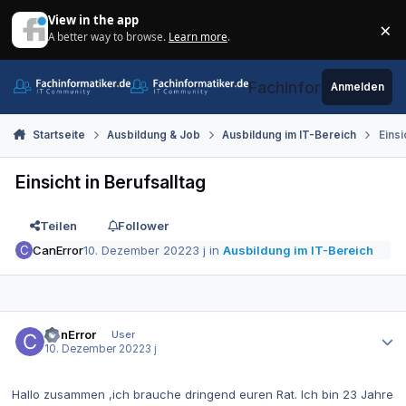
Zum Inhalt springen
View in the app
×
A better way to browse.
Learn more
.
Di
Fachinformatiker.de
Anmelden
Startseite
Ausbildung & Job
Ausbildung im IT-Bereich
Einsi
Einsicht in Berufsalltag
Teilen
Follower
CanError
10. Dezember 2022
3 j
in
Ausbildung im IT-Bereich
Autor-Statistiken
CanError
User
10. Dezember 2022
3 j
Hallo zusammen ,ich brauche dringend euren Rat. Ich bin 23 Jahre