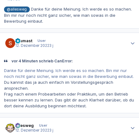
Danke für deine Meinung. Ich werde es so machen.
@allesweg
Bin mir nur noch nicht ganz sicher, wie man sowas in die
Bewerbung einbaut.
Autor-Statistiken
Leumast
User
12. Dezember 2022
3 j
vor 4 Minuten schrieb CanError:
Danke für deine Meinung. Ich werde es so machen. Bin mir nur
noch nicht ganz sicher, wie man sowas in die Bewerbung einbaut.
Du kannst das ja auch einfach im Vorstellungsgespräch
ansprechen.
Frag nach einem Probearbeiten oder Praktikum, um den Betrieb
besser kennen zu lernen. Das gibt dir auch Klarheit darüber, ob du
dort deine Ausbildung beginnen möchtest.
Autor-Statistiken
allesweg
User
12. Dezember 2022
3 j