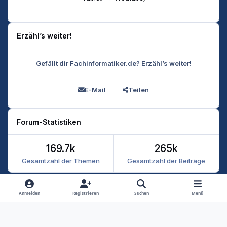
Erzähl’s weiter!
Gefällt dir Fachinformatiker.de? Erzähl’s weiter!
E-Mail
Teilen
Forum-Statistiken
169.7k
265k
Gesamtzahl der Themen
Gesamtzahl der Beiträge
Heller Modus
Dunkler Modus
Systemeinstellung
Anmelden
Registrieren
Suchen
Menü
Datenschutz
Kontakt
Cookies
RSS
Fachinformatiker 2026
Powered by
Invision Community