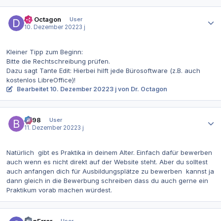
Autor-Statistiken
Dr. Octagon
User
10. Dezember 2022
3 j
Kleiner Tipp zum Beginn:
Bitte die Rechtschreibung prüfen.
Dazu sagt Tante Edit: Hierbei hilft jede Bürosoftware (z.B. auch
kostenlos LibreOffice)!
Bearbeitet
10. Dezember 2022
3 j
von Dr. Octagon
Autor-Statistiken
be98
User
11. Dezember 2022
3 j
Natürlich gibt es Praktika in deinem Alter. Einfach dafür bewerben
auch wenn es nicht direkt auf der Website steht. Aber du solltest
auch anfangen dich für Ausbildungsplätze zu bewerben kannst ja
dann gleich in die Bewerbung schreiben dass du auch gerne ein
Praktikum vorab machen würdest.
Autor-Statistiken
CanError
User