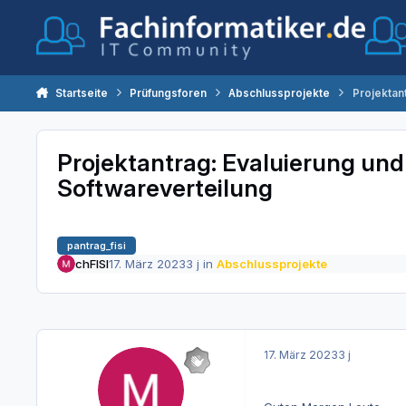
Zum Inhalt springen
Startseite
Prüfungsforen
Abschlussprojekte
Projektan
Projektantrag: Evaluierung un
Softwareverteilung
pantrag_fisi
chFISI
17. März 2023
3 j
in
Abschlussprojekte
17. März 2023
3 j