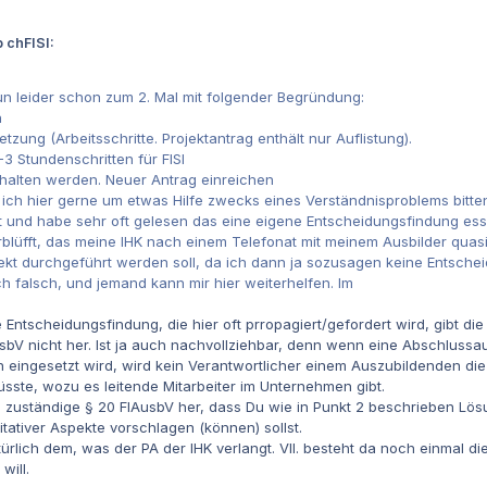
 chFISI:
 leider schon zum 2. Mal mit folgender Begründung:
n
zung (Arbeitsschritte. Projektantrag enthält nur Auflistung).
 Stundenschritten für FISI
halten werden. Neuer Antrag einreichen
ch hier gerne um etwas Hilfe zwecks eines Verständnisproblems bitten
t und habe sehr oft gelesen das eine eigene Entscheidungsfindung esse
rblüfft, das meine IHK nach einem Telefonat mit meinem Ausbilder qua
ekt durchgeführt werden soll, da ich dann ja sozusagen keine Entschei
h falsch, und jemand kann mir hier weiterhelfen. Im
 Entscheidungsfindung, die hier oft prropagiert/gefordert wird, gibt d
sbV nicht her. Ist ja auch nachvollziehbar, denn wenn eine Abschlussa
eingesetzt wird, wird kein Verantwortlicher einem Auszubildenden die 
ste, wozu es leitende Mitarbeiter im Unternehmen gibt.
ich zuständige § 20 FIAusbV her, dass Du wie in Punkt 2 beschrieben Lö
itativer Aspekte vorschlagen (können) sollst.
ürlich dem, was der PA der IHK verlangt. Vll. besteht da noch einmal d
will.