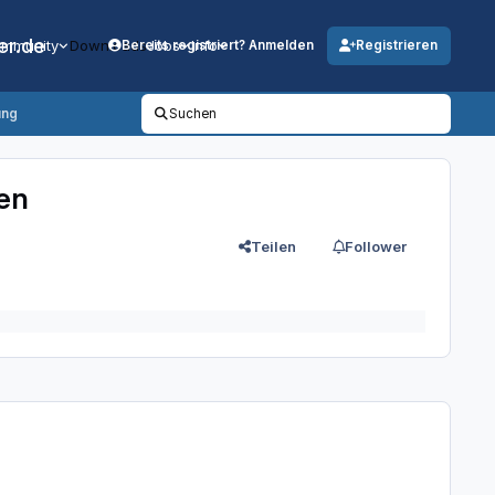
er.de
mmunity
Downloads
Jobs
Info
Bereits registriert? Anmelden
Registrieren
ung
Suchen
hen
Teilen
Follower