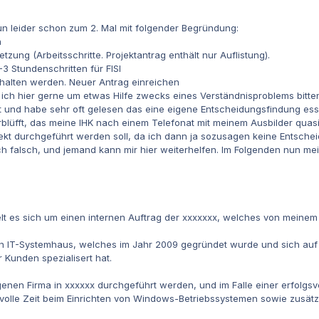
 leider schon zum 2. Mal mit folgender Begründung:
n
zung (Arbeitsschritte. Projektantrag enthält nur Auflistung).
 Stundenschritten für FISI
halten werden. Neuer Antrag einreichen
ch hier gerne um etwas Hilfe zwecks eines Verständnisproblems bitten
t und habe sehr oft gelesen das eine eigene Entscheidungsfindung esse
rblüfft, das meine IHK nach einem Telefonat mit meinem Ausbilder qua
ekt durchgeführt werden soll, da ich dann ja sozusagen keine Entschei
h falsch, und jemand kann mir hier weiterhelfen. Im Folgenden nun mei
lt es sich um einen internen Auftrag der xxxxxxx, welches von meinem 
in IT-Systemhaus, welches im Jahr 2009 gegründet wurde und sich au
Kunden spezialisert hat.
eigenen Firma in xxxxxx durchgeführt werden, und im Falle einer erfol
volle Zeit beim Einrichten von Windows-Betriebssystemen sowie zusätz