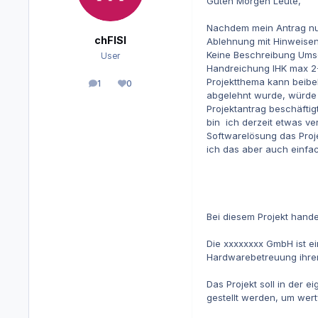
Guten Morgen Leute,
Nachdem mein Antrag nun
chFISI
Ablehnung mit Hinweise
Keine Beschreibung Umset
User
Handreichung IHK max 2-3
Projektthema kann beibe
1
0
Beiträge
Reputation
abgelehnt wurde, würde i
Projektantrag beschäftig
bin ich derzeit etwas ve
Softwarelösung das Proj
ich das aber auch einfac
Bei diesem Projekt hande
Die xxxxxxxx GmbH ist e
Hardwarebetreuung ihrer 
Das Projekt soll in der 
gestellt werden, um wert