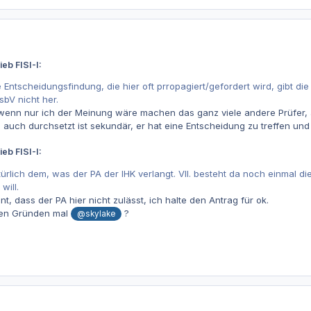
eb FISI-I:
 Entscheidungsfindung, die hier oft prropagiert/gefordert wird, gibt d
sbV nicht her.
 wenn nur ich der Meinung wäre machen das ganz viele andere Prüfer, au
 auch durchsetzt ist sekundär, er hat eine Entscheidung zu treffen un
eb FISI-I:
ürlich dem, was der PA der IHK verlangt. Vll. besteht da noch einmal d
will.
nt, dass der PA hier nicht zulässt, ich halte den Antrag für ok.
ten Gründen mal
?
@skylake