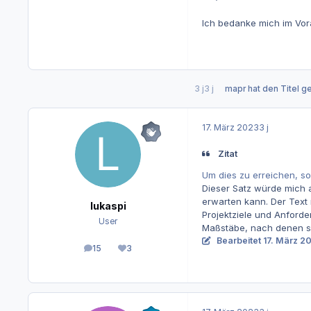
Ich bedanke mich im Vor
3 j
3 j
mapr
hat den Titel g
17. März 2023
3 j
Zitat
Um dies zu erreichen, so
Dieser Satz würde mich a
erwarten kann. Der Text
lukaspi
Projektziele und Anforde
User
Maßstäbe, nach denen si
Bearbeitet
17. März 2
15
3
Beiträge
Reputation