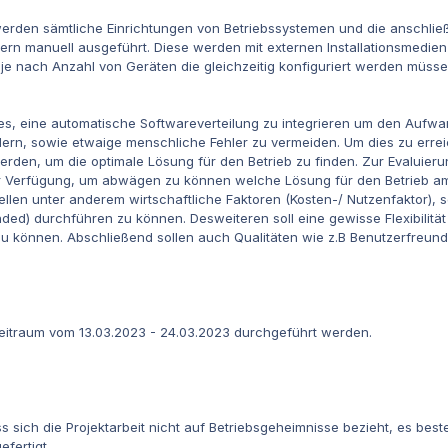
werden sämtliche Einrichtungen von Betriebssystemen und die anschließ
itern manuell ausgeführt. Diese werden mit externen Installationsmed
 je nach Anzahl von Geräten die gleichzeitig konfiguriert werden müss
t es, eine automatische Softwareverteilung zu integrieren um den Aufwa
dern, sowie etwaige menschliche Fehler zu vermeiden. Um dies zu errei
erden, um die optimale Lösung für den Betrieb zu finden. Zur Evaluier
r Verfügung, um abwägen zu können welche Lösung für den Betrieb am 
llen unter anderem wirtschaftliche Faktoren (Kosten-/ Nutzenfaktor), s
ded) durchführen zu können. Desweiteren soll eine gewisse Flexibilit
u können. Abschließend sollen auch Qualitäten wie z.B Benutzerfreundl
Zeitraum vom 13.03.2023 - 24.03.2023 durchgeführt werden.
ass sich die Projektarbeit nicht auf Betriebsgeheimnisse bezieht, es b
fertigt.