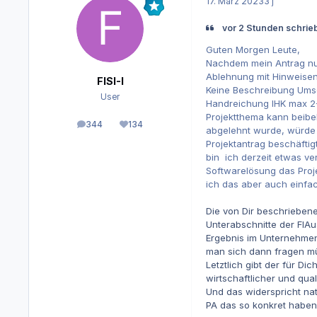
17. März 2023
3 j
vor 2 Stunden schrieb
Guten Morgen Leute,
Nachdem mein Antrag nun
Ablehnung mit Hinweise
FISI-I
Keine Beschreibung Umset
User
Handreichung IHK max 2-3
Projektthema kann beibe
344
134
Beiträge
Reputation
abgelehnt wurde, würde i
Projektantrag beschäftig
bin ich derzeit etwas ve
Softwarelösung das Proj
ich das aber auch einfac
Die von Dir beschriebene
Unterabschnitte der FIAu
Ergebnis im Unternehmen 
man sich dann fragen müs
Letztlich gibt der für D
wirtschaftlicher und qual
Und das widerspricht nat
PA das so konkret haben 