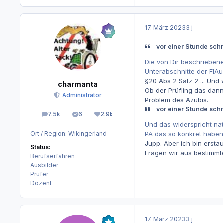
17. März 2023
3 j
vor einer Stunde schri
Die von Dir beschriebene
Unterabschnitte der FIAu
§20 Abs 2 Satz 2 ... Und
charmanta
Ob der Prüfling das dann
Administrator
Problem des Azubis.
vor einer Stunde schri
7.5k
6
2.9k
Beiträge
Lösungen
Reputation
Und das widerspricht nat
PA das so konkret haben 
Ort / Region:
Wikingerland
Jupp. Aber ich bin erstau
Status:
Fragen wir aus bestimm
Berufserfahren
Ausbilder
Prüfer
Dozent
17. März 2023
3 j