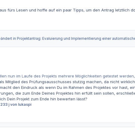
aus fürs Lesen und hoffe auf ein paar Tipps, um den Antrag letztli
eändert in
Projektantrag: Evaluierung und Implementierung einer automatisch
llen nun im Laufe des Projekts mehrere Möglichkeiten getestet werden,
ls Mitglied des Prüfungsausschusses stutzig machen, da nicht wirklic
 macht den Eindruck als wenn Du im Rahmen des Projektes vor hast, e
rungen, die zum Ende Deines Projektes hin erfüllt sein sollen, erschlie
ch Dein Projekt zum Ende hin bewerten lässt?
023
3 j
von lukaspi