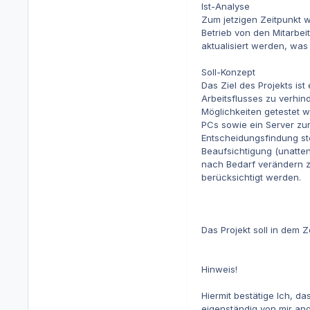
Ist-Analyse
Zum jetzigen Zeitpunkt 
Betrieb von den Mitarbe
aktualisiert werden, was
Soll-Konzept
Das Ziel des Projekts is
Arbeitsflusses zu verhin
Möglichkeiten getestet w
PCs sowie ein Server zu
Entscheidungsfindung ste
Beaufsichtigung (unatten
nach Bedarf verändern z
berücksichtigt werden.
Das Projekt soll in dem 
Hinweis!
Hiermit bestätige Ich, d
eigenständig von mir ange