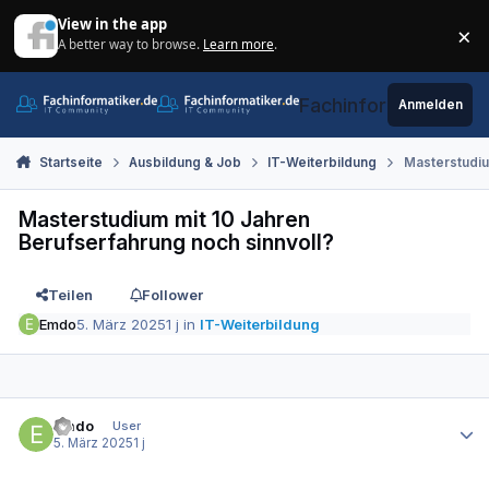
Zum Inhalt springen
View in the app
×
A better way to browse.
Learn more
.
Di
Fachinformatiker.de
Anmelden
Startseite
Ausbildung & Job
IT-Weiterbildung
Masterstudiu
Masterstudium mit 10 Jahren
Berufserfahrung noch sinnvoll?
Teilen
Follower
Emdo
5. März 2025
1 j
in
IT-Weiterbildung
Autor-Statistiken
Emdo
User
5. März 2025
1 j