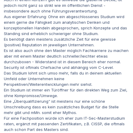
jedoch nicht ganz so strikt wie im öffentlichen Dienst -
insbesondere auch ohne Führungsverantwortung.
Aus eigener Erfahrung: Ohne ein abgeschlossenes Studium wird
einem gerne die Fähigkeit zum analytischen Denken und
konzeptionellen Handeln abgesprochen, sprich Konzepte und das
Standing sind erheblich schwieriger ohne Studium.
Es benötigt dann meistens zusätzliche Zeit für eine gewisse
(positive) Reputation im jeweiligen Unternehmen.
Es ist also auch ohne den Master möglich Fachkarriere zu machen
aber mit einem Master deutlich schneller/leichter etwas
durchzuboxen - Widerstand ist in diesem Bereich eher normal.
Security ist oftmals Chefsache und abhängig vom C-Level.
Das Studium lohnt sich umso mehr, falls du in deinem aktuellen
Umfeld oder Unternehmen keine
Perspektiven/Weiterentwicklungen mehr siehst.
Ein Studium ist immer ein Türöffner für den direkten Weg zum Ziel,
ohne Kompromisse/Umwege.
Eine „Überqualifizierung“ ist meistens nur eine schöne
Umschreibung dass es kein zusätzliches Budget für die Stelle
mehr gibt und mMn. somit eher Mythos.
Für eine Fachposition würde ich eher zum IT-Sec-Masterstudium
raten, ergänzt mit passenden Zertifikaten, z.B. CISSP, die oftmals
auch schon Part des Masters sind.