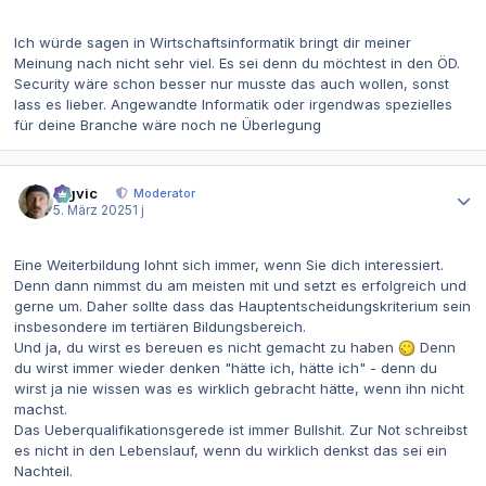
Ich würde sagen in Wirtschaftsinformatik bringt dir meiner
Meinung nach nicht sehr viel. Es sei denn du möchtest in den ÖD.
Security wäre schon besser nur musste das auch wollen, sonst
lass es lieber. Angewandte Informatik oder irgendwas spezielles
für deine Branche wäre noch ne Überlegung
Autor-Statistiken
bigvic
Moderator
5. März 2025
1 j
Eine Weiterbildung lohnt sich immer, wenn Sie dich interessiert.
Denn dann nimmst du am meisten mit und setzt es erfolgreich und
gerne um. Daher sollte dass das Hauptentscheidungskriterium sein
insbesondere im tertiären Bildungsbereich.
Und ja, du wirst es bereuen es nicht gemacht zu haben
Denn
du wirst immer wieder denken "hätte ich, hätte ich" - denn du
wirst ja nie wissen was es wirklich gebracht hätte, wenn ihn nicht
machst.
Das Ueberqualifikationsgerede ist immer Bullshit. Zur Not schreibst
es nicht in den Lebenslauf, wenn du wirklich denkst das sei ein
Nachteil.