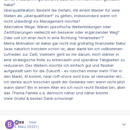
habe?
Überqualifikation: Besteht die Gefahr, mit einem Master für viele
Stellen als „überqualifiziert“ zu gelten, insbesondere wenn ich
nicht unbedingt ins Management möchte?
Alternative Wege: Wären spezifische Weiterbildungen oder
Zertifizierungen vielleicht ein besserer oder ergänzender Weg?
Oder soll ich eher mich in eine Richtung "hinarbeiten"?
Meine Motivation ist dabei gar nicht mal großartig finanzieller Natur
(was natürlich trotzdem schön ist, aber damit bin ich vollkommen
zufrieden zur Zeit). Vielmehr geht es mir darum, mich stärker in
eine strategische Rolle zu entwickeln und operative Tätigkeiten zu
reduzieren. Des Weitern möchte ich einfach gut und flexibel
aufgestellt sein für die Zukunft - es rutschen immer mehr ITler in
den Markt, AI kommt, near-/off-shore wird bzw. ist relevanter etc..
Ich denke auch bisschen spielt der Gedanke rein: wenn nicht jetzt
wann dann? Bin in einem Alter wo ich noch recht flexibel bin, aber
das Thema Familie o.ä. dennoch näher und näher kommt.
Viele Grüße & besten Dank schonmal!
Autor-Statistiken
be98
User
5. März 2025
1 j