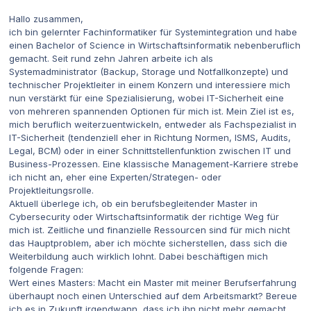
Hallo zusammen,
ich bin gelernter Fachinformatiker für Systemintegration und habe
einen Bachelor of Science in Wirtschaftsinformatik nebenberuflich
gemacht. Seit rund zehn Jahren arbeite ich als
Systemadministrator (Backup, Storage und Notfallkonzepte) und
technischer Projektleiter in einem Konzern und interessiere mich
nun verstärkt für eine Spezialisierung, wobei IT-Sicherheit eine
von mehreren spannenden Optionen für mich ist. Mein Ziel ist es,
mich beruflich weiterzuentwickeln, entweder als Fachspezialist in
IT-Sicherheit (tendenziell eher in Richtung Normen, ISMS, Audits,
Legal, BCM) oder in einer Schnittstellenfunktion zwischen IT und
Business-Prozessen. Eine klassische Management-Karriere strebe
ich nicht an, eher eine Experten/Strategen- oder
Projektleitungsrolle.
Aktuell überlege ich, ob ein berufsbegleitender Master in
Cybersecurity oder Wirtschaftsinformatik der richtige Weg für
mich ist. Zeitliche und finanzielle Ressourcen sind für mich nicht
das Hauptproblem, aber ich möchte sicherstellen, dass sich die
Weiterbildung auch wirklich lohnt. Dabei beschäftigen mich
folgende Fragen:
Wert eines Masters: Macht ein Master mit meiner Berufserfahrung
überhaupt noch einen Unterschied auf dem Arbeitsmarkt? Bereue
ich es in Zukunft irgendwann, dass ich ihn nicht mehr gemacht