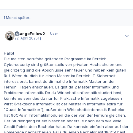
1 Monat später...
Autor-Statistiken
StrangeFellow2
User
22. April 2025
1 j
Hallo!
Die meisten berufsbelgeitenden Programme im Bereich
Cybersecurity sind größtensteils von privaten Hochschulen und
gleichzeitig sind die Abschlüsse sehr teuer und haben kein guten
Ruf. Wenn du dich für einen Master im Bereich IT-Sicherheit
interessierst, kannst du dir mal die Informatik Master an der
Fernuni Hagen anschauen. Es gibt da 2 Master Informatik und
Praktische Informatik. Da du Wirtschaftsinformatik studiert hast,
könnte es sein das du nur für Praktische Informatik zugelassen
wirst (Praktische Informatik ist der Master in Informatik extra für
"Quasi-Informaitker"), außer dein Wirtschaftsinformatik Bachelor
hat 90CPs in Informatikmodulen die der von der Fernuni gleichen.
Der Studiengang ist ein bisschen anders je nach dem wie viele
Credit Points dein Bachelor hatte. Da kannste einfach aber auf der
Homepage nachschauen. Falls du einen Bachelor mit 180CP hast,