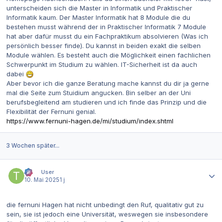
unterscheiden sich die Master in Informatik und Praktischer
Informatik kaum. Der Master Informatik hat 8 Module die du
bestehen musst während der in Praktischer Informatik 7 Module
hat aber dafür musst du ein Fachpraktikum absolvieren (Was ich
persönlich besser finde). Du kannst in beiden exakt die selben
Module wählen. Es besteht auch die Möglichkeit einen fachlichen
Schwerpunkt im Studium zu wählen. IT-Sicherheit ist da auch
dabei
Aber bevor ich die ganze Beratung mache kannst du dir ja gerne
mal die Seite zum Stuidium angucken. Bin selber an der Uni
berufsbegleitend am studieren und ich finde das Prinzip und die
Flexibilität der Fernuni genial.
https://www.fernuni-hagen.de/mi/studium/index.shtml
3 Wochen später...
Autor-Statistiken
tTt
User
10. Mai 2025
1 j
die fernuni Hagen hat nicht unbedingt den Ruf, qualitativ gut zu
sein, sie ist jedoch eine Universität, weswegen sie insbesondere