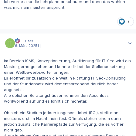
Ich würde also die Lehrpläne anschauen und dann das wählen
was mich am meisten anspricht.
2
Autor-Statistiken
tTt
User
6. März 2025
1 j
Im Bereich ISMS, Konzeptionierung, Auditierung für IT-Sec wird ein
Master gerne gesehen und könnte dir bei der Stellenbesetzung
einen Wettbewerbsvorteil bringen.
Es eröffnet dir zusätzlich die Welt in Richtung IT-Sec-Consulting
und der Stundensatz wird dementsprechend deutlich höher
angesetzt.
Alle üblichen Beratungshäuser nehmen den Abschluss
wohlwollend auf und es lohnt sich monetär.
Ob sich ein Studium jedoch insgesamt lohnt (ROI), stellt man
meistens erst im Nachhinein fest. Oftmals stehen einem dann
jedoch zusätzliche Karrierepfade zur Verfügung, die es vorher
nicht gab.
Auch in einem Konzern gibt es teilweise die gläserne Decke, ist