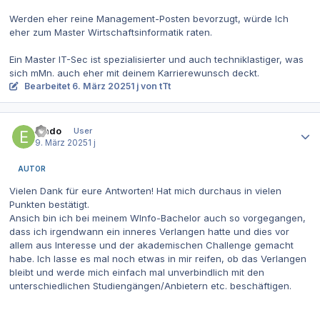
Werden eher reine Management-Posten bevorzugt, würde Ich
eher zum Master Wirtschaftsinformatik raten.
Ein Master IT-Sec ist spezialisierter und auch techniklastiger, was
sich mMn. auch eher mit deinem Karrierewunsch deckt.
Bearbeitet
6. März 2025
1 j
von tTt
Autor-Statistiken
Emdo
User
9. März 2025
1 j
AUTOR
Vielen Dank für eure Antworten! Hat mich durchaus in vielen
Punkten bestätigt.
Ansich bin ich bei meinem WInfo-Bachelor auch so vorgegangen,
dass ich irgendwann ein inneres Verlangen hatte und dies vor
allem aus Interesse und der akademischen Challenge gemacht
habe. Ich lasse es mal noch etwas in mir reifen, ob das Verlangen
bleibt und werde mich einfach mal unverbindlich mit den
unterschiedlichen Studiengängen/Anbietern etc. beschäftigen.