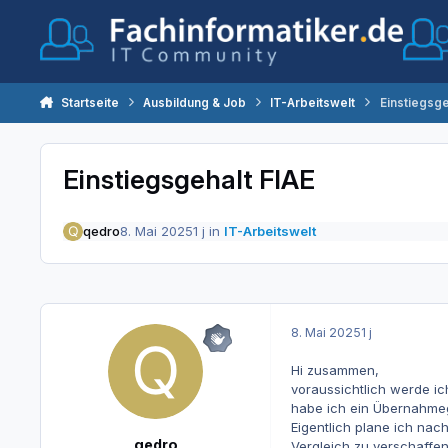
Zum Inhalt springen
Startseite
Ausbildung & Job
IT-Arbeitswelt
Einstiegsge
Einstiegsgehalt FIAE
qedro
8. Mai 2025
1 j
in
IT-Arbeitswelt
8. Mai 2025
1 j
Hi zusammen,
voraussichtlich werde i
habe ich ein Übernahmeg
Eigentlich plane ich nac
qedro
Vergleich zu verschaffe