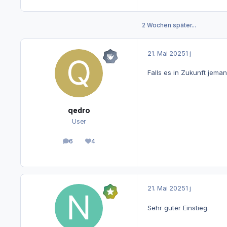
2 Wochen später...
21. Mai 2025
1 j
Falls es in Zukunft jeman
qedro
User
6
4
Beiträge
Reputation
21. Mai 2025
1 j
Sehr guter Einstieg.