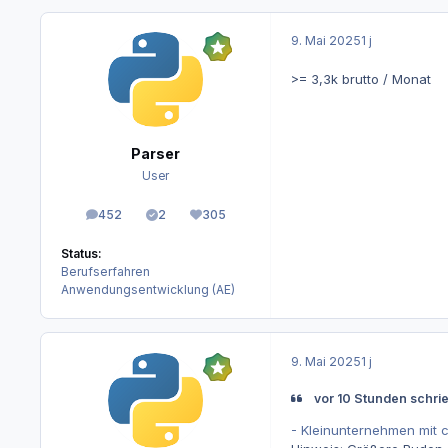
9. Mai 2025
1 j
>= 3,3k brutto / Monat
Parser
User
452
2
305
Beiträge
Lösungen
Reputation
Status:
Berufserfahren
Anwendungsentwicklung (AE)
9. Mai 2025
1 j
vor 10 Stunden schri
- Kleinunternehmen mit c