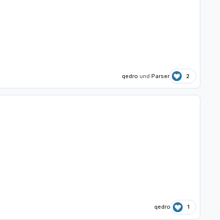
qedro
und
Parser
2
qedro
1