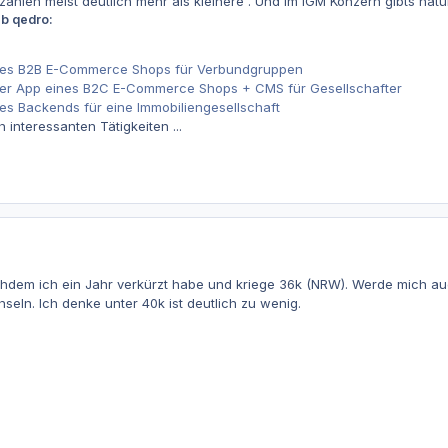
hlen meist deutlich mehr als kleinere . Und im IGM Konzern gibts natürl
eb qedro:
nes B2B E-Commerce Shops für Verbundgruppen
er App eines B2C E-Commerce Shops + CMS für Gesellschafter
s Backends für eine Immobiliengesellschaft
 interessanten Tätigkeiten ...
g nachdem ich ein Jahr verkürzt habe und kriege 36k (NRW). Werde mich
eln. Ich denke unter 40k ist deutlich zu wenig.