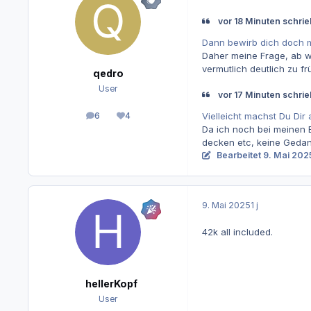
vor 18 Minuten schrie
Dann bewirb dich doch 
Daher meine Frage, ab w
vermutlich deutlich zu frü
qedro
User
vor 17 Minuten schrieb
6
4
Vielleicht machst Du Di
Beiträge
Reputation
Da ich noch bei meinen 
decken etc, keine Gedan
Bearbeitet
9. Mai 202
9. Mai 2025
1 j
42k all included.
hellerKopf
User