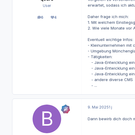
erwartet, sodass ich akt
User
Daher frage ich mich:
6
4
Beiträge
Reputation
1. Mit welchem Einstiegsg
2. Wie viele Monate vor 
Eventuell wichtige Infos:
- Kleinunternehmen mit c
- Umgebung Mönchengl
- Tätigkeiten:
- Java-Entwicklung ei
- Java-Entwicklung ein
- Java-Entwicklung eine
- andere diverse CMS
- ...
9. Mai 2025
1 j
Dann bewirb dich doch 