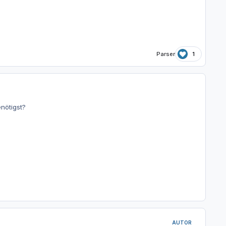
Parser
1
nötigst?
AUTOR