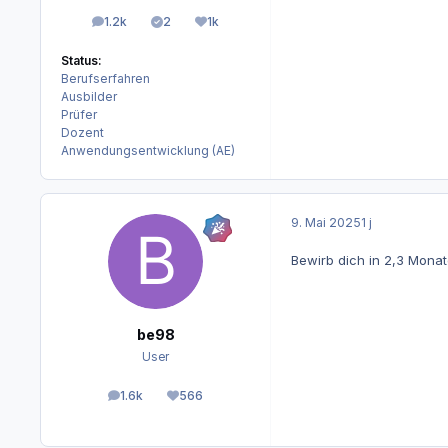
1.2k
2
1k
Beiträge
Lösungen
Reputation
Status:
Berufserfahren
Ausbilder
Prüfer
Dozent
Anwendungsentwicklung (AE)
9. Mai 2025
1 j
Bewirb dich in 2,3 Monat
be98
User
1.6k
566
Beiträge
Reputation