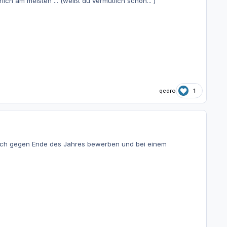
ich am meisten ... (weißt du vermutlich schon... )
qedro
1
 auch gegen Ende des Jahres bewerben und bei einem