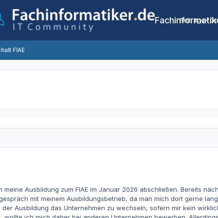
Fachinformatik
Beiträge
Co
halt FIAE
ch meine Ausbildung zum FIAE im Januar 2026 abschließen. Bereits nä
espräch mit meinem Ausbildungsbetrieb, da man mich dort gerne langfr
h der Ausbildung das Unternehmen zu wechseln, sofern mir kein wirklich
n, wollte ich mich daher bei anderen Unternehmen bewerben. Allerdin