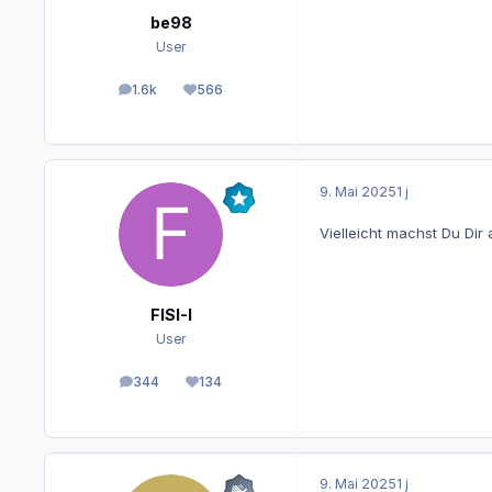
be98
User
1.6k
566
Beiträge
Reputation
9. Mai 2025
1 j
Vielleicht machst Du Di
FISI-I
User
344
134
Beiträge
Reputation
9. Mai 2025
1 j