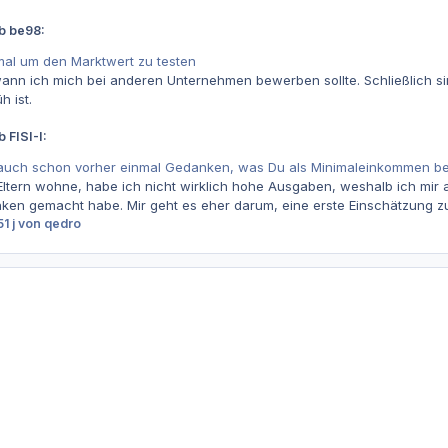
b be98:
mal um den Marktwert zu testen
ann ich mich bei anderen Unternehmen bewerben sollte. Schließlich s
h ist.
 FISI-I:
r auch schon vorher einmal Gedanken, was Du als Minimaleinkommen be
Eltern wohne, habe ich nicht wirklich hohe Ausgaben, weshalb ich mi
ken gemacht habe. Mir geht es eher darum, eine erste Einschätzung zu
5
1 j
von qedro