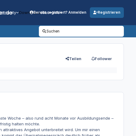
er.de
mmunity
Downloads
Jobs
Info
Bereits registriert? Anmelden
Registrieren
Suchen
Teilen
Follower
chste Woche – also rund acht Monate vor Ausbildungsende –
istig halten möchte.
 attraktives Angebot unterbreitet wird. Um mir einen
gs kommt das Übernahmegespräch deutlich früher als