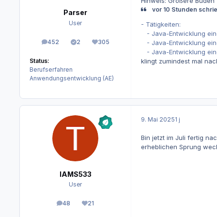
Hinweis: Größere Buden za
vor 10 Stunden schri
Parser
User
- Tätigkeiten:
- Java-Entwicklung ei
452
2
305
- Java-Entwicklung ein
Beiträge
Lösungen
Reputation
- Java-Entwicklung eine
klingt zumindest mal nach
Status:
Berufserfahren
Anwendungsentwicklung (AE)
9. Mai 2025
1 j
Bin jetzt im Juli ferti
erheblichen Sprung wechs
IAMS533
User
48
21
Beiträge
Reputation