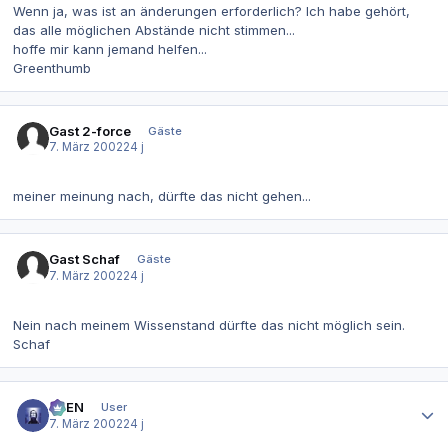
Wenn ja, was ist an änderungen erforderlich? Ich habe gehört,
das alle möglichen Abstände nicht stimmen...
hoffe mir kann jemand helfen...
Greenthumb
Gast 2-force
Gäste
7. März 2002
24 j
meiner meinung nach, dürfte das nicht gehen...
Gast Schaf
Gäste
7. März 2002
24 j
Nein nach meinem Wissenstand dürfte das nicht möglich sein.
Schaf
Autor-Statistiken
AVEN
User
7. März 2002
24 j