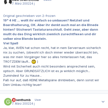
7. März 2002
24 j
Original geschrieben von 2-frozen
19" 4 HE ... wollt ihr einfach so umbauen? Netzteil und
Boardhalterung, OK. Aber ihr denkt auch mal an die Blnede
hinten? Stichwort Tastaturanschluß. Geht zwar, aber dann
mußt du das Ding wirklich ziemlich zurechtflexen und dir
selber eine Blende basteln.
Viel Spaß
Ja, klar, AVEN hat schon recht, hat in nem Serverraum sicherlich
nix zu suchen, (obwohl ich doch immer wieder überrascht bin,
was mir mein Vorgänger hier so alles hinterlassen hat, das
TROTZDEM läuft...
)
Wird mit Sicherheit auch nicht besonders ansprechend sein,
optisch. Aber GRUNDSÄTZLICH ist es ja wirklich möglich...
Zumindest für zu Hause...
Paß nur auf, daß KEINE Metallspäne drinbleiben, denn sonst wir
Dein Umbau richtig teuer!
Autor-Statistiken
greenthumb
User
7. März 2002
24 j