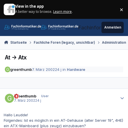
Zum Inhalt springen
View in the app
×
A better way to browse.
Learn more
.
Di
Fachinformatiker.de
Anmelden
Startseite
Fachliche Foren (legacy, unsichtbar)
Administration
At -> Atx
greenthumb
7. März 2002
24 j
in
Hardware
Autor-Statistiken
greenthumb
User
7. März 2002
24 j
Hallo Leudde!
Folgendes: Ist es möglich in ein AT-Gehäuse (alter Server 19", 4HE)
ein ATX-Mainboard (plus zeugz) einzubauen?