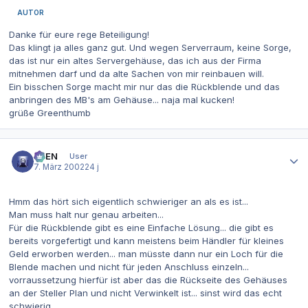
AUTOR
Danke für eure rege Beteiligung!
Das klingt ja alles ganz gut. Und wegen Serverraum, keine Sorge,
das ist nur ein altes Servergehäuse, das ich aus der Firma
mitnehmen darf und da alte Sachen von mir reinbauen will.
Ein bisschen Sorge macht mir nur das die Rückblende und das
anbringen des MB's am Gehäuse... naja mal kucken!
grüße Greenthumb
Autor-Statistiken
AVEN
User
7. März 2002
24 j
Hmm das hört sich eigentlich schwieriger an als es ist...
Man muss halt nur genau arbeiten...
Für die Rückblende gibt es eine Einfache Lösung... die gibt es
bereits vorgefertigt und kann meistens beim Händler für kleines
Geld erworben werden... man müsste dann nur ein Loch für die
Blende machen und nicht für jeden Anschluss einzeln...
vorraussetzung hierfür ist aber das die Rückseite des Gehäuses
an der Steller Plan und nicht Verwinkelt ist... sinst wird das echt
schwierig...