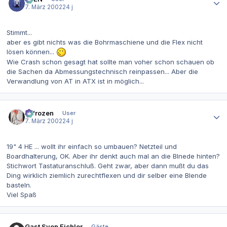
7. März 2002
24 j
Stimmt...
aber es gibt nichts was die Bohrmaschiene und die Flex nicht
lösen können...
Wie Crash schon gesagt hat sollte man voher schon schauen ob
die Sachen da Abmessungstechnisch reinpassen... Aber die
Verwandlung von AT in ATX ist in möglich...
Autor-Statistiken
2-frozen
User
7. März 2002
24 j
19" 4 HE ... wollt ihr einfach so umbauen? Netzteil und
Boardhalterung, OK. Aber ihr denkt auch mal an die Blnede hinten?
Stichwort Tastaturanschluß. Geht zwar, aber dann mußt du das
Ding wirklich ziemlich zurechtflexen und dir selber eine Blende
basteln.
Viel Spaß
Gast Sven Eichler
Gäste