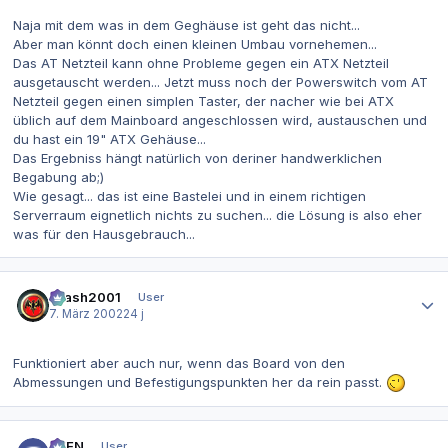
Naja mit dem was in dem Geghäuse ist geht das nicht...
Aber man könnt doch einen kleinen Umbau vornehemen...
Das AT Netzteil kann ohne Probleme gegen ein ATX Netzteil
ausgetauscht werden... Jetzt muss noch der Powerswitch vom AT
Netzteil gegen einen simplen Taster, der nacher wie bei ATX
üblich auf dem Mainboard angeschlossen wird, austauschen und
du hast ein 19" ATX Gehäuse...
Das Ergebniss hängt natürlich von deriner handwerklichen
Begabung ab;)
Wie gesagt... das ist eine Bastelei und in einem richtigen
Serverraum eignetlich nichts zu suchen... die Lösung is also eher
was für den Hausgebrauch...
Autor-Statistiken
Crash2001
User
7. März 2002
24 j
Funktioniert aber auch nur, wenn das Board von den
Abmessungen und Befestigungspunkten her da rein passt.
Autor-Statistiken
AVEN
User