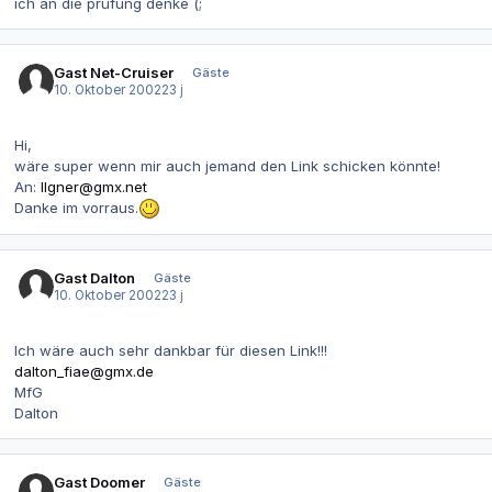
ich an die prüfung denke (;
Gast Net-Cruiser
Gäste
10. Oktober 2002
23 j
Hi,
wäre super wenn mir auch jemand den Link schicken könnte!
An:
Ilgner@gmx.net
Danke im vorraus.
Gast Dalton
Gäste
10. Oktober 2002
23 j
Ich wäre auch sehr dankbar für diesen Link!!!
dalton_fiae@gmx.de
MfG
Dalton
Gast Doomer
Gäste