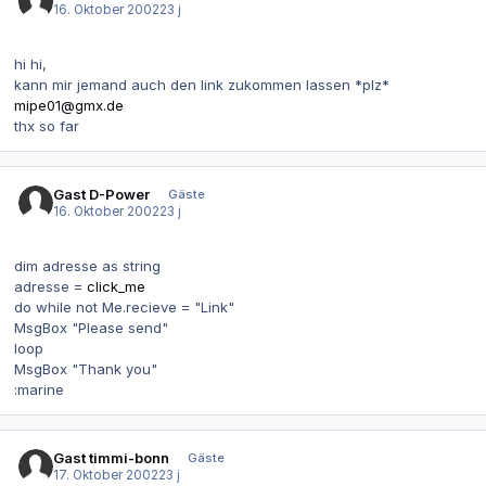
16. Oktober 2002
23 j
hi hi,
kann mir jemand auch den link zukommen lassen *plz*
mipe01@gmx.de
thx so far
Gast D-Power
Gäste
16. Oktober 2002
23 j
dim adresse as string
adresse =
click_me
do while not Me.recieve = "Link"
MsgBox "Please send"
loop
MsgBox "Thank you"
:marine
Gast timmi-bonn
Gäste
17. Oktober 2002
23 j