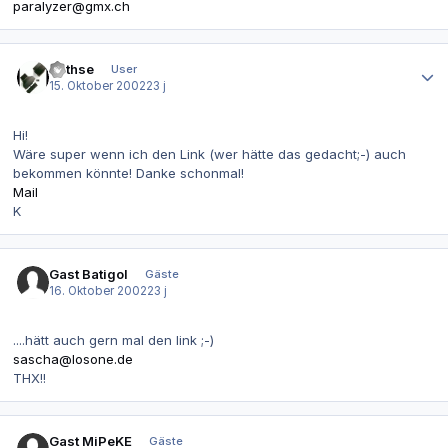
paralyzer@gmx.ch
Autor-Statistiken
Kathse
User
15. Oktober 2002
23 j
Hi!
Wäre super wenn ich den Link (wer hätte das gedacht;-) auch
bekommen könnte! Danke schonmal!
Mail
K
Gast Batigol
Gäste
16. Oktober 2002
23 j
....hätt auch gern mal den link ;-)
sascha@losone.de
THX!!
Gast MiPeKE
Gäste