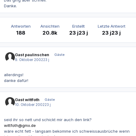
Das ging aber schnell.
Danke.
Antworten
Ansichten
Erstellt
Letzte Antwort
188
20.8k
23 j
23 j
23 j
23 j
Gast paulinschen
Gäste
9. Oktober 2002
23 j
allerdings!
danke dafür!
Gast wittfoth
Gäste
10. Oktober 2002
23 j
seid ihr so nett und schickt mir auch den link?
wittfoth@gmx.de
wäre echt fett - langsam bekomme ich schweissausbrüche wenn