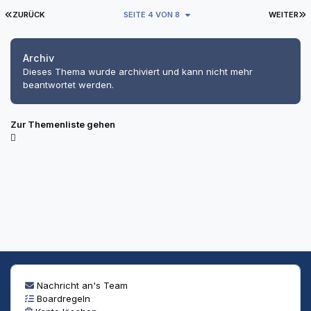
ERSTE SEITE
L
ZURÜCK
SEITE 4 VON 8
WEITER
Archiv
Dieses Thema wurde archiviert und kann nicht mehr
beantwortet werden.
Zur Themenliste gehen
Nachricht an's Team
Boardregeln