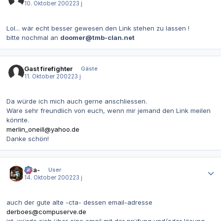
10. Oktober 2002
23 j
Lol... wär echt besser gewesen den Link stehen zu lassen !
bitte nochmal an
doomer@tmb-clan.net
Gast firefighter
Gäste
11. Oktober 2002
23 j
Da würde ich mich auch gerne anschliessen.
Wäre sehr freundlich von euch, wenn mir jemand den Link meilen
könnte.
merlin_oneill@yahoo.de
Danke schön!
Autor-Statistiken
-cta-
User
14. Oktober 2002
23 j
auch der gute alte -cta- dessen email-adresse
derboes@compuserve.de
ist, würde sich über eine email mit der prüfung und/oder lösung