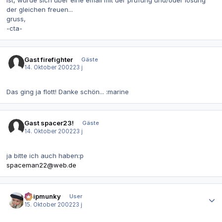
der gleichen freuen...
gruss,
-cta-
Gast firefighter
Gäste
14. Oktober 2002
23 j
Das ging ja flott! Danke schön... :marine
Gast spacer23!
Gäste
14. Oktober 2002
23 j
ja bitte ich auch haben:p
spaceman22@web.de
Autor-Statistiken
Chipmunky
User
15. Oktober 2002
23 j