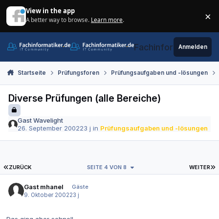
Zum Inhalt springen
View in the app
×
A better way to browse.
Learn more
.
Di
Fachinformatiker.de
Anmelden
Startseite
Prüfungsforen
Prüfungsaufgaben und -lösungen
Diverse Prüfungen (alle Bereiche)
Gast Wavelight
26. September 2002
23 j
in
Prüfungsaufgaben und -lösungen
ERSTE SEITE
L
ZURÜCK
SEITE 4 VON 8
WEITER
Gast mhanel
Gäste
9. Oktober 2002
23 j