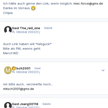
Ich hätte auch gerne den Link, wenn möglich:
mec.force@gmx.de
Danke im Vorraus
Chipie
Gast The_red_one
Gäste
15. Oktober 2002
23 j
Auch Link haben will *liebguck*
Bitte als PM, wenns geht.
Merci!:WD
Autor-Statistiken
mitsch2001
User
15. Oktober 2002
23 j
mir bitte auch.. verzweifle noch...
mitsch2001@gmx.de
Gast Joerg00118
Gäste
15. Oktober 2002
23 j