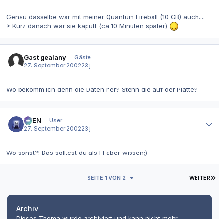
Genau dasselbe war mit meiner Quantum Fireball (10 GB) auch....
> Kurz danach war sie kaputt (ca 10 Minuten später)
Gast gealany
Gäste
27. September 2002
23 j
Wo bekomm ich denn die Daten her? Stehn die auf der Platte?
Autor-Statistiken
AVEN
User
27. September 2002
23 j
Wo sonst?! Das solltest du als FI aber wissen;)
L
SEITE 1 VON 2
WEITER
Archiv
Dieses Thema wurde archiviert und kann nicht mehr