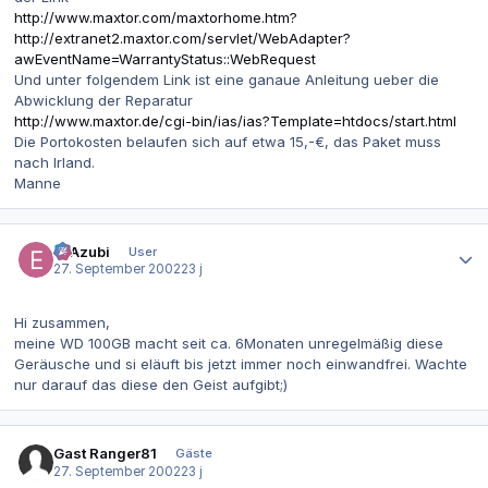
http://www.maxtor.com/maxtorhome.htm?
http://extranet2.maxtor.com/servlet/WebAdapter?
awEventName=WarrantyStatus::WebRequest
Und unter folgendem Link ist eine ganaue Anleitung ueber die
Abwicklung der Reparatur
http://www.maxtor.de/cgi-bin/ias/ias?Template=htdocs/start.html
Die Portokosten belaufen sich auf etwa 15,-€, das Paket muss
nach Irland.
Manne
Autor-Statistiken
ExAzubi
User
27. September 2002
23 j
Hi zusammen,
meine WD 100GB macht seit ca. 6Monaten unregelmäßig diese
Geräusche und si eläuft bis jetzt immer noch einwandfrei. Wachte
nur darauf das diese den Geist aufgibt;)
Gast Ranger81
Gäste
27. September 2002
23 j