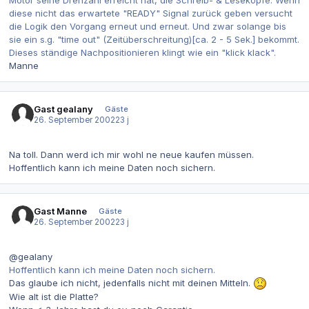
Motor seine Drehzahl erreicht hat, die Schreib- & Leseköpfe. Wenn
diese nicht das erwartete "READY" Signal zurück geben versucht
die Logik den Vorgang erneut und erneut. Und zwar solange bis
sie ein s.g. "time out" (Zeitüberschreitung)[ca. 2 - 5 Sek.] bekommt.
Dieses ständige Nachpositionieren klingt wie ein "klick klack".
Manne
Gast gealany
Gäste
26. September 2002
23 j
Na toll. Dann werd ich mir wohl ne neue kaufen müssen.
Hoffentlich kann ich meine Daten noch sichern.
Gast Manne
Gäste
26. September 2002
23 j
@gealany
Hoffentlich kann ich meine Daten noch sichern.
Das glaube ich nicht, jedenfalls nicht mit deinen Mitteln.
Wie alt ist die Platte?