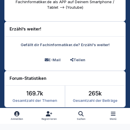
Fachinformatiker.de als APP auf Deinem Smartphone /
Tablet --> (Youtube)
Erzähl’s weiter!
Gefällt dir Fachinformatiker.de? Erzähl’s weiter!
E-Mail
Teilen
Forum-Statistiken
169.7k
265k
Gesamtzahl der Themen
Gesamtzahl der Beiträge
Heller Modus
Dunkler Modus
Systemeinstellung
Anmelden
Registrieren
Suchen
Menü
Datenschutz
Kontakt
Cookies
RSS