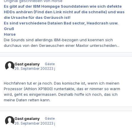
Original geschrieben von Horse
Es gibt auf der IBM Hompage Sounddateien wie sich defekte
HDDs anhören (Find den Link nicht auf die schnelle) und was
die Ursache für das Geräusch ist!
Es sind verschiedene Dataien Bad sector, Headcrash usw.
Gruß
Horse
Die Sounds sind allerdings IBM-bezogen und koennen sich
durchaus von den Geraeuschen einer Maxtor unterscheiden...
Gast gealany
Gäste
26. September 2002
23 j
Hochfahren tut er ja noch. Das komische ist, wenn ich meinen
Prozessor (Athlon XP1800) runtertakte, das er nimmer so warm
wird, geht es einigermassen. Deshalb hoffe ich noch, das ich
meine Daten retten kann.
Gast gealany
Gäste
26. September 2002
23 j