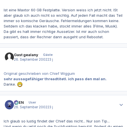
Ist eine Maxtor 60 GB Festplatte. Version weiss ich jetzt nicht. ISt
aber glaub ich auch nicht so wichtig. Auf jeden Fall macht das Teil
immer so komische Geräusche. Fehlermeldungen kommen keine.
Seitdem ich das klacken habe, stockt immer alles (Filme, Musik).
Da gibt es halt immer richtige Aussetzer. Ist mir auch schon
passiert, dass der Rechner dann ausgeht und Rebootet.
Gast gealany
Gäste
26. September 2002
23 j
Original geschrieben von Chief Wiggum
sehr aussagefähiger threadtitetl. ich pass den mal an.
Danke.
Autor-Statistiken
AVEN
User
26. September 2002
23 j
Ich glaub so lustig findet der Chief das nicht... Nur son Tip...
Und wenn du jetzt noch die Suchfunktion benutzt, findest du einen