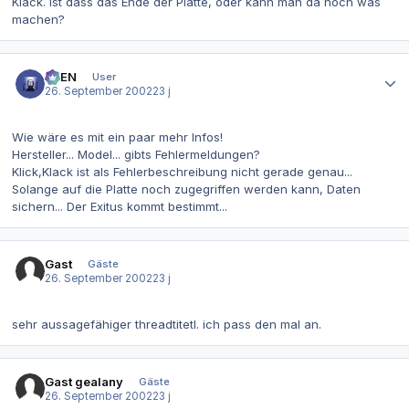
Klack. Ist dass das Ende der Platte, oder kann man da noch was
machen?
Autor-Statistiken
AVEN
User
26. September 2002
23 j
Wie wäre es mit ein paar mehr Infos!
Hersteller... Model... gibts Fehlermeldungen?
Klick,Klack ist als Fehlerbeschreibung nicht gerade genau...
Solange auf die Platte noch zugegriffen werden kann, Daten
sichern... Der Exitus kommt bestimmt...
Gast
Gäste
26. September 2002
23 j
sehr aussagefähiger threadtitetl. ich pass den mal an.
Gast gealany
Gäste
26. September 2002
23 j