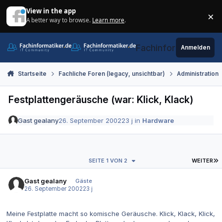
Zum Inhalt springen
View in the app
×
A better way to browse.
Learn more
.
Di
Fachinformatiker.de
Anmelden
Startseite
Fachliche Foren (legacy, unsichtbar)
Administration
Festplattengeräusche (war: Klick, Klack)
Gast gealany
26. September 2002
23 j
in
Hardware
L
SEITE 1 VON 2
WEITER
Gast gealany
Gäste
26. September 2002
23 j
Meine Festplatte macht so komische Geräusche. Klick, Klack, Klick,