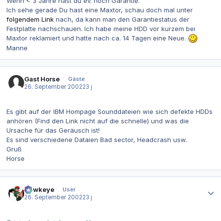
Wenn < 3 Jahre hast du ev. noch Garantie.
Ich sehe gerade Du hast eine Maxtor, schau doch mal unter
folgendem Link
nach, da kann man den Garantiestatus der
Festplatte nachschauen. Ich habe meine HDD vor kurzem bei
Maxtor reklamiert und hatte nach ca. 14 Tagen eine Neue.
Manne
Gast Horse
Gäste
26. September 2002
23 j
Es gibt auf der IBM Hompage Sounddateien wie sich defekte HDDs
anhören (Find den Link nicht auf die schnelle) und was die
Ursache für das Geräusch ist!
Es sind verschiedene Dataien Bad sector, Headcrash usw.
Gruß
Horse
Autor-Statistiken
Hawkeye
User
26. September 2002
23 j